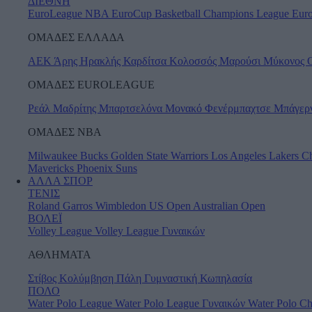
ΔΙΕΘΝΗ
EuroLeague
NBA
EuroCup
Basketball Champions League
Eur
ΟΜΑΔΕΣ ΕΛΛΑΔΑ
ΑΕΚ
Άρης
Ηρακλής
Καρδίτσα
Κολοσσός
Μαρούσι
Μύκονος
ΟΜΑΔΕΣ EUROLEAGUE
Ρεάλ Μαδρίτης
Μπαρτσελόνα
Μονακό
Φενέρμπαχτσε
Μπάγερ
ΟΜΑΔΕΣ ΝΒΑ
Milwaukee Bucks
Golden State Warriors
Los Angeles Lakers
Ch
Mavericks
Phoenix Suns
ΑΛΛΑ ΣΠΟΡ
ΤΕΝΙΣ
Roland Garros
Wimbledon
US Open
Australian Open
ΒΟΛΕΪ
Volley League
Volley League Γυναικών
ΑΘΛΗΜΑΤΑ
Στίβος
Κολύμβηση
Πάλη
Γυμναστική
Κωπηλασία
ΠΟΛΟ
Water Polo League
Water Polo League Γυναικών
Water Polo C