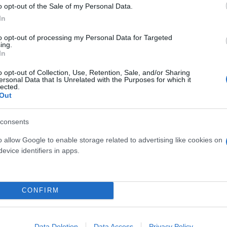
o opt-out of the Sale of my Personal Data.
In
to opt-out of processing my Personal Data for Targeted
ing.
In
o opt-out of Collection, Use, Retention, Sale, and/or Sharing
ersonal Data that Is Unrelated with the Purposes for which it
lected.
τσος για τη διαχείριση της Εθ
Out
consents
o allow Google to enable storage related to advertising like cookies on
α τα τελευταία νέα στο ρεπορτάζ της εθνικής ομάδας.
evice identifiers in apps.
CONFIRM
Data Deletion
Data Access
Privacy Policy