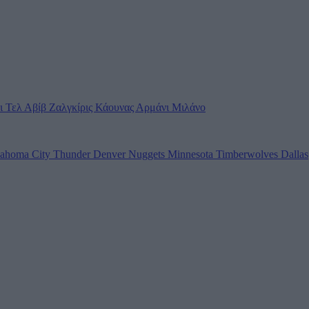
ι Τελ Αβίβ
Ζαλγκίρις Κάουνας
Αρμάνι Μιλάνο
ahoma City Thunder
Denver Nuggets
Minnesota Timberwolves
Dallas