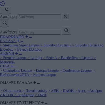
Αναζήτηση
Αναζήτηση
ΠΟΔΟΣΦΑΙΡΟ
ΕΛΛΑΔΑ
>
Stoiximan Super League
>
Superbet League 2
>
Superbet Κύπελλο
Ελλάδας
>
Εθνική Ελλάδας
ΔΙΕΘΝΗ
>
Premier League
>
La Liga
>
Serie A
>
Bundesliga
>
Ligue 1
>
Μουντιάλ
UEFA
>
Champions League
>
Europa League
>
Conference League
>
Βαθμολογία UEFA
>
Nations League
ΟΜΑΔΕΣ ΕΛΛΑΔΑ
>
Ολυμπιακός
>
Παναθηναϊκός
>
ΑΕΚ
>
ΠΑΟΚ
>
Άρης
>
Αστέρας
AKTOR
>
Ατρόμητος
>
ΟΦΗ
ΟΜΑΔΕΣ ΕΞΩΤΕΡΙΚΟΥ