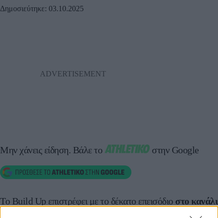
Δημοσιεύτηκε: 03.10.2025
Μην χάνεις είδηση.
Βάλε το
στην Google
Το Build Up επιστρέφει με το δέκατο επεισόδιο
στο κανάλι
του Athletiko στο YouTube
και οι
Ντέμης Νικολαϊδης
,