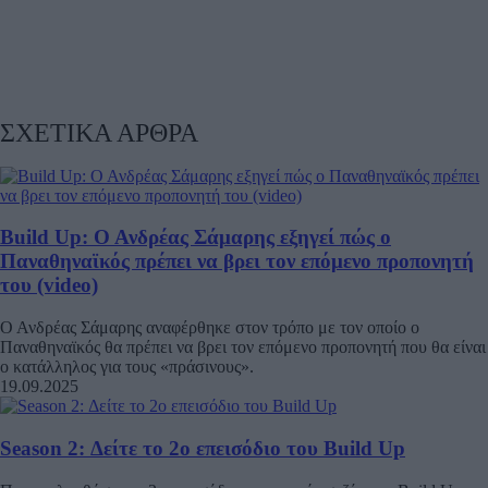
ΣΧΕΤΙΚΑ ΑΡΘΡΑ
Build Up: Ο Ανδρέας Σάμαρης εξηγεί πώς ο
Παναθηναϊκός πρέπει να βρει τον επόμενο προπονητή
του (video)
Ο Ανδρέας Σάμαρης αναφέρθηκε στον τρόπο με τον οποίο ο
Παναθηναϊκός θα πρέπει να βρει τον επόμενο προπονητή που θα είναι
ο κατάλληλος για τους «πράσινους».
19.09.2025
Season 2: Δείτε το 2o επεισόδιο του Build Up