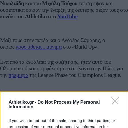
Νικολαΐδη
και του
Μιχάλη Τσόχου
επέστρεψαν και
ουσιαστικά όρισαν την έναρξη της δεύτερης σεζόν τους στο
κανάλι του
Athletiko
στο
YouTube
.
Μαζί τους στην παρέα και ο Ανδρέας Σάμαρης, ο
οποίος
προστίθεται... μόνιμα
στο «Build Up».
Ενα από τα κεφάλαια της συζήτησης, ήταν αυτό του
Ολυμπιακού και η εμφάνισή του απέναντι στην Πάφο για
την
πρεμιέρα
της League Phase του Champions League.
Ο Ντέμης Νικολαΐδης κλήθηκε να σχολιάσει τις δύσκολες
Athletiko.gr -
Do Not Process My Personal
αποστολές της ομάδας του Χοσέ Λουίς Μεντιλίμπαρ στην
Information
κορυφαία διασυλλογική διοργάνωση.
If you wish to opt-out of the sale, sharing to third parties, or
«Βλέπεις ότι ο Ολυμπιακός θα παίξει από τόσο μέχρι τόσο.
processing of your personal or sensitive information for