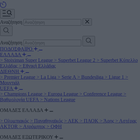
Αναζήτηση
Αναζήτηση
ΠΟΔΟΣΦΑΙΡΟ
ΕΛΛΑΔΑ
>
Stoiximan Super League
>
Superbet League 2
>
Superbet Κύπελλο
Ελλάδας
>
Εθνική Ελλάδας
ΔΙΕΘΝΗ
>
Premier League
>
La Liga
>
Serie A
>
Bundesliga
>
Ligue 1
>
Μουντιάλ
UEFA
>
Champions League
>
Europa League
>
Conference League
>
Βαθμολογία UEFA
>
Nations League
ΟΜΑΔΕΣ ΕΛΛΑΔΑ
>
Ολυμπιακός
>
Παναθηναϊκός
>
ΑΕΚ
>
ΠΑΟΚ
>
Άρης
>
Αστέρας
AKTOR
>
Ατρόμητος
>
ΟΦΗ
ΟΜΑΔΕΣ ΕΞΩΤΕΡΙΚΟΥ