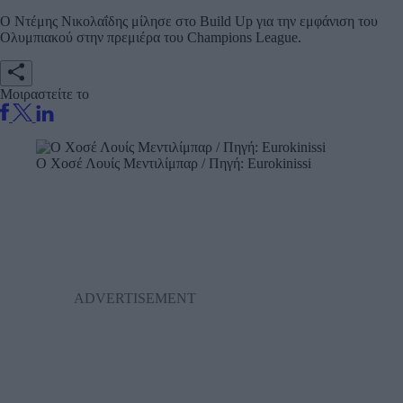
Ο Ντέμης Νικολαΐδης μίλησε στο Build Up για την εμφάνιση του
Ολυμπιακού στην πρεμιέρα του Champions League.
Μοιραστείτε το
Ο Χοσέ Λουίς Μεντιλίμπαρ / Πηγή: Eurokinissi