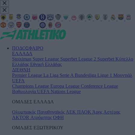
ΠΟΔΟΣΦΑΙΡΟ
ΕΛΛΑΔΑ
Stoiximan Super League
Superbet League 2
Superbet Κύπελλο
Ελλάδας
Εθνική Ελλάδας
ΔΙΕΘΝΗ
Premier League
La Liga
Serie A
Bundesliga
Ligue 1
Μουντιάλ
UEFA
Champions League
Europa League
Conference League
Βαθμολογία UEFA
Nations League
ΟΜΑΔΕΣ ΕΛΛΑΔΑ
Ολυμπιακός
Παναθηναϊκός
ΑΕΚ
ΠΑΟΚ
Άρης
Αστέρας
AKTOR
Ατρόμητος
ΟΦΗ
ΟΜΑΔΕΣ ΕΞΩΤΕΡΙΚΟΥ