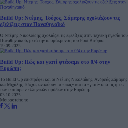
Build Up: Ντέμης, Τσόχος, Σάμαρης σχολιάζουν τις
εξελίξεις στον Παναθηναϊκό
Ο Ντέμης Νικολαΐδης σχολιάζει τις εξελίξεις στην τεχνική ηγεσία του
Παναθηναϊκού, μετά την απομάκρυνση του Ρουί Βιτόρια.
19.09.2025
Build Up: Πώς και γιατί φτάσαμε στο 0/4 στην
Ευρώπη;
Το Build Up επιστρέφει και οι Ντέμης Νικολαΐδης, Ανδρεάς Σάμαρης
και Μιχάλης Τσόχος αναλύουν τα «πως» και τα «γιατί» από τις ήττες
των τεσσάρων ελληνικών ομάδων στην Ευρώπη.
03.10.2025
Μοιραστείτε το