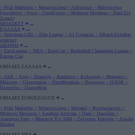
>
Ρεάλ Μαδρίτης
>
Μπαρτσελόνα
>
Λίβερπουλ
>
Μάντσεστερ
Γιουνάιτεντ
>
Ιντερ
>
Γιουβέντους
>
Μπάγερν Μονάχου
>
Παρί Σεν
Ζερμέν
ΜΠΑΣΚΕΤ
ΕΛΛΑΔΑ
>
Stoiximan GBL
>
Elite League
>
Α1 Γυναικών
>
Εθνική Ελλάδας
μπάσκετ
ΔΙΕΘΝΗ
>
EuroLeague
>
NBA
>
EuroCup
>
Basketball Champions League
>
Europe Cup
ΟΜΑΔΕΣ ΕΛΛΑΔΑ
>
ΑΕΚ
>
Άρης
>
Ηρακλής
>
Καρδίτσα
>
Κολοσσός
>
Μαρούσι
>
Μύκονος
>
Ολυμπιακός
>
Παναθηναϊκός
>
Πανιώνιος
>
ΠΑΟΚ
>
Περιστέρι
>
Προμηθέας
ΟΜΑΔΕΣ EUROLEAGUE
>
Ρεάλ Μαδρίτης
>
Μπαρτσελόνα
>
Μονακό
>
Φενέρμπαχτσε
>
Μπάγερν Μονάχου
>
Ερυθρός Αστέρας
>
Παρί
>
Παρτίζαν
>
Ανατολού Εφές
>
Μακάμπι Τελ Αβίβ
>
Ζαλγκίρις Κάουνας
>
Αρμάνι
Μιλάνο
ΟΜΑΔΕΣ ΝΒΑ