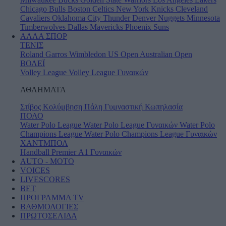
Chicago Bulls
Boston Celtics
New York Knicks
Cleveland
Cavaliers
Oklahoma City Thunder
Denver Nuggets
Minnesota
Timberwolves
Dallas Mavericks
Phoenix Suns
ΑΛΛΑ ΣΠΟΡ
ΤΕΝΙΣ
Roland Garros
Wimbledon
US Open
Australian Open
ΒΟΛΕΪ
Volley League
Volley League Γυναικών
ΑΘΛΗΜΑΤΑ
Στίβος
Κολύμβηση
Πάλη
Γυμναστική
Κωπηλασία
ΠΟΛΟ
Water Polo League
Water Polo League Γυναικών
Water Polo
Champions League
Water Polo Champions League Γυναικών
ΧΑΝΤΜΠΟΛ
Handball Premier
Α1 Γυναικών
AUTO - MOTO
VOICES
LIVESCORES
BET
ΠΡΟΓΡΑΜΜΑ TV
ΒΑΘΜΟΛΟΓΙΕΣ
ΠΡΩΤΟΣΕΛΙΔΑ