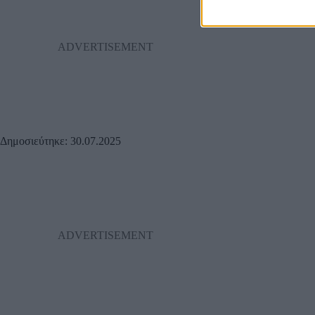
Δημοσιεύτηκε: 30.07.2025