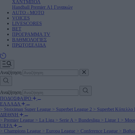
ΧΑΝΤΜΠΟΛ
Handball Premier
Α1 Γυναικών
AUTO - MOTO
VOICES
LIVESCORES
BET
ΠΡΟΓΡΑΜΜΑ TV
ΒΑΘΜΟΛΟΓΙΕΣ
ΠΡΩΤΟΣΕΛΙΔΑ
Αναζήτηση
Αναζήτηση
ΠΟΔΟΣΦΑΙΡΟ
ΕΛΛΑΔΑ
>
Stoiximan Super League
>
Superbet League 2
>
Superbet Κύπελλο
ΔΙΕΘΝΗ
>
Premier League
>
La Liga
>
Serie A
>
Bundesliga
>
Ligue 1
>
Μουν
UEFA
>
Champions League
>
Europa League
>
Conference League
>
Βαθμ