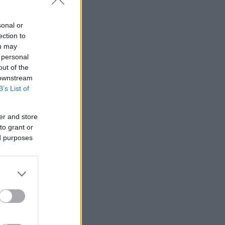
sonal or
ection to
ou may
 personal
out of the
 downstream
B’s List of
er and store
to grant or
ed purposes