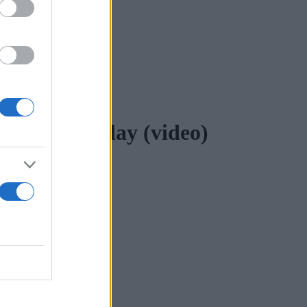
cial fair play (video)
fair play.