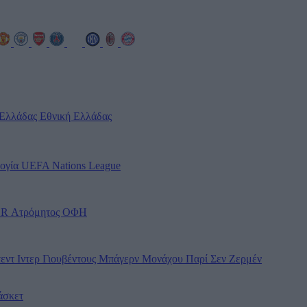
 Ελλάδας
Εθνική Ελλάδας
ογία UEFA
Nations League
OR
Ατρόμητος
ΟΦΗ
τεντ
Ιντερ
Γιουβέντους
Μπάγερν Μονάχου
Παρί Σεν Ζερμέν
άσκετ