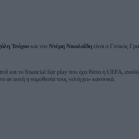
άλη Τσόχου
και του
Ντέμη Νικολαΐδη
είναι ο Γενικός Γ
trol και το financial fair play που έχει θέσει η UEFA, ανα
ο αν αυτή η νομοθεσία τους «ελέγχει» κανονικά.