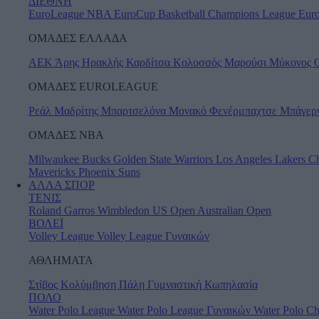
ΔΙΕΘΝΗ
EuroLeague
NBA
EuroCup
Basketball Champions League
Eur
ΟΜΑΔΕΣ ΕΛΛΑΔΑ
ΑΕΚ
Άρης
Ηρακλής
Καρδίτσα
Κολοσσός
Μαρούσι
Μύκονος
ΟΜΑΔΕΣ EUROLEAGUE
Ρεάλ Μαδρίτης
Μπαρτσελόνα
Μονακό
Φενέρμπαχτσε
Μπάγερ
ΟΜΑΔΕΣ ΝΒΑ
Milwaukee Bucks
Golden State Warriors
Los Angeles Lakers
Ch
Mavericks
Phoenix Suns
ΑΛΛΑ ΣΠΟΡ
ΤΕΝΙΣ
Roland Garros
Wimbledon
US Open
Australian Open
ΒΟΛΕΪ
Volley League
Volley League Γυναικών
ΑΘΛΗΜΑΤΑ
Στίβος
Κολύμβηση
Πάλη
Γυμναστική
Κωπηλασία
ΠΟΛΟ
Water Polo League
Water Polo League Γυναικών
Water Polo C