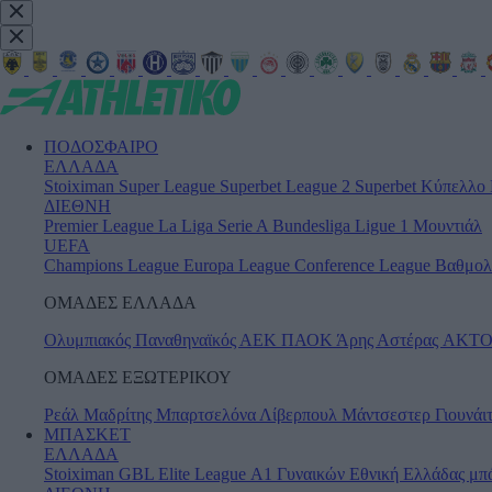
ΠΟΔΟΣΦΑΙΡΟ
ΕΛΛΑΔΑ
Stoiximan Super League
Superbet League 2
Superbet Κύπελλο
ΔΙΕΘΝΗ
Premier League
La Liga
Serie A
Bundesliga
Ligue 1
Μουντιάλ
UEFA
Champions League
Europa League
Conference League
Βαθμολ
ΟΜΑΔΕΣ ΕΛΛΑΔΑ
Ολυμπιακός
Παναθηναϊκός
ΑΕΚ
ΠΑΟΚ
Άρης
Αστέρας AKT
ΟΜΑΔΕΣ ΕΞΩΤΕΡΙΚΟΥ
Ρεάλ Μαδρίτης
Μπαρτσελόνα
Λίβερπουλ
Μάντσεστερ Γιουνάι
ΜΠΑΣΚΕΤ
ΕΛΛΑΔΑ
Stoiximan GBL
Elite League
Α1 Γυναικών
Εθνική Ελλάδας μπ