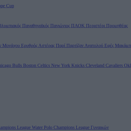
ope Cup
Ολυμπιακός
Παναθηναϊκός
Πανιώνιος
ΠΑΟΚ
Περιστέρι
Προμηθέας
ν Μονάχου
Ερυθρός Αστέρας
Παρί
Παρτίζαν
Ανατολού Εφές
Μακάμπ
icago Bulls
Boston Celtics
New York Knicks
Cleveland Cavaliers
Okl
hampions League
Water Polo Champions League Γυναικών