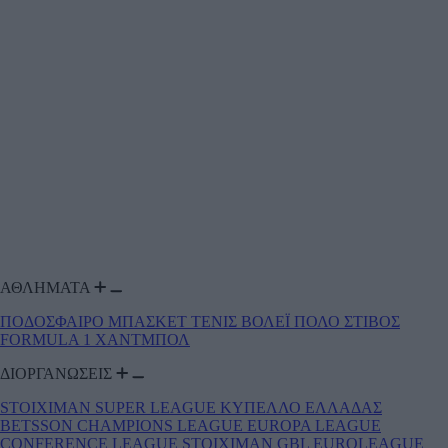
ΑΘΛΗΜΑΤΑ
ΠΟΔΟΣΦΑΙΡΟ
ΜΠΑΣΚΕΤ
ΤΕΝΙΣ
ΒΟΛΕΪ
ΠΟΛΟ
ΣΤΙΒΟΣ
FORMULA 1
ΧΑΝΤΜΠΟΛ
ΔΙΟΡΓΑΝΩΣΕΙΣ
STOIXIMAN SUPER LEAGUE
ΚΥΠΕΛΛΟ ΕΛΛΑΔΑΣ
BETSSON
CHAMPIONS LEAGUE
EUROPA LEAGUE
CONFERENCE LEAGUE
STOIXIMAN GBL
EUROLEAGUE