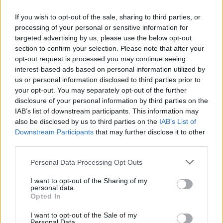
If you wish to opt-out of the sale, sharing to third parties, or
processing of your personal or sensitive information for
Ο Μανώλης Σιώπης / Πηγή: In Time
targeted advertising by us, please use the below opt-out
section to confirm your selection. Please note that after your
opt-out request is processed you may continue seeing
interest-based ads based on personal information utilized by
Ο Ιβάν Γιοβάνοβιτς μαζί με τους παίκτες της Εθνικής /
us or personal information disclosed to third parties prior to
Πηγή: In Time
your opt-out. You may separately opt-out of the further
disclosure of your personal information by third parties on the
IAB’s list of downstream participants. This information may
also be disclosed by us to third parties on the
IAB’s List of
Ο Πέτρος Μάνταλος μαζί με τον Λάζαρο Ρότα / Πηγή: In
Downstream Participants
that may further disclose it to other
Time
third parties.
Please note that this website/app uses one or more Google
Personal Data Processing Opt Outs
services and may gather and store information including but
Ο Γιώργος Βαγιαννίδης μαζί με τον Κωνσταντίνο
not limited to your visit or usage behaviour. You may click to
I want to opt-out of the Sharing of my
personal data.
Μαυροπάνο / Πηγή: In Time
grant or deny consent to Google and its third-party tags to
Opted In
use your data for below specified purposes in below Google
consent section.
I want to opt-out of the Sale of my
Personal Data.