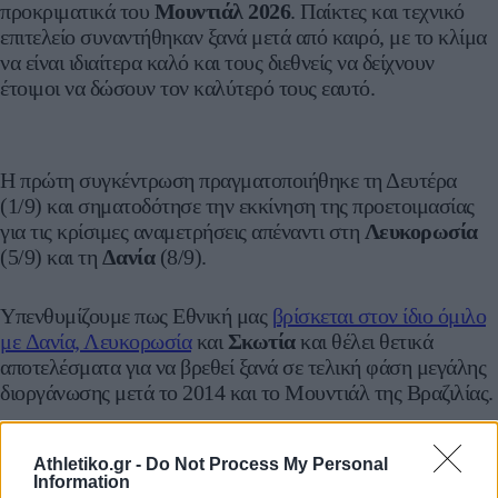
προκριματικά του
Μουντιάλ 2026
. Παίκτες και τεχνικό
επιτελείο συναντήθηκαν ξανά μετά από καιρό, με το κλίμα
να είναι ιδιαίτερα καλό και τους διεθνείς να δείχνουν
έτοιμοι να δώσουν τον καλύτερό τους εαυτό.
Η πρώτη συγκέντρωση πραγματοποιήθηκε τη Δευτέρα
(1/9) και σηματοδότησε την εκκίνηση της προετοιμασίας
για τις κρίσιμες αναμετρήσεις απέναντι στη
Λευκορωσία
(5/9) και τη
Δανία
(8/9).
Υπενθυμίζουμε πως Εθνική μας
βρίσκεται στον ίδιο όμιλο
με Δανία, Λευκορωσία
και
Σκωτία
και θέλει θετικά
αποτελέσματα για να βρεθεί ξανά σε τελική φάση μεγάλης
διοργάνωσης μετά το 2014 και το Μουντιάλ της Βραζιλίας.
Athletiko.gr -
Do Not Process My Personal
Δείτε φωτογραφίες από την πρώτη συγκέντρωση:
Information