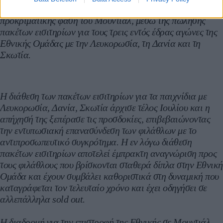
στο "Γεώργιος Καραϊσκάκης" για τους αγώνες της
προκριματικής φάση του Μουντιάλ, μέσω της πώλησης
πακέτων εισιτηρίων για τους τρεις εντός έδρας αγώνες της
Εθνικής Ομάδας με την Λευκορωσία, τη Δανία και τη
Σκωτία.
Η διάθεση των πακέτων εισιτηρίων για τα παιχνίδια με
Λευκορωσία, Δανία, Σκωτία άρχισε τέλος Ιουλίου και η
απήχησή της ξεπέρασε τις προσδοκίες, επιβεβαιώνοντας
την εντυπωσιακή επανασύνδεση των φιλάθλων με το
αντιπροσωπευτικό συγκρότημα. Η εν λόγω διάθεση
πακέτων εισιτηρίων αποτελεί έμπρακτη αναγνώριση προς
τους φιλάθλους που βρίσκονται σταθερά δίπλα στην Εθνική
Ομάδα και έχουν συμβάλει καθοριστικά στη δυναμική που
καταγράφεται τον τελευταίο χρόνο και έχει οδηγήσει σε
αλλεπάλληλα sold out.
Η διαδρομή για την επιστροφή της Εθνικής σε Μουντιάλ