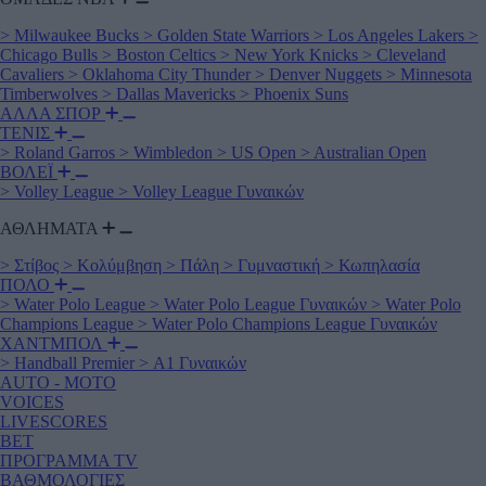
>
Milwaukee Bucks
>
Golden State Warriors
>
Los Angeles Lakers
>
Chicago Bulls
>
Boston Celtics
>
New York Knicks
>
Cleveland
Cavaliers
>
Oklahoma City Thunder
>
Denver Nuggets
>
Minnesota
Timberwolves
>
Dallas Mavericks
>
Phoenix Suns
ΑΛΛΑ ΣΠΟΡ
ΤΕΝΙΣ
>
Roland Garros
>
Wimbledon
>
US Open
>
Australian Open
ΒΟΛΕΪ
>
Volley League
>
Volley League Γυναικών
ΑΘΛΗΜΑΤΑ
>
Στίβος
>
Κολύμβηση
>
Πάλη
>
Γυμναστική
>
Κωπηλασία
ΠΟΛΟ
>
Water Polo League
>
Water Polo League Γυναικών
>
Water Polo
Champions League
>
Water Polo Champions League Γυναικών
ΧΑΝΤΜΠΟΛ
>
Handball Premier
>
Α1 Γυναικών
AUTO - MOTO
VOICES
LIVESCORES
BET
ΠΡΟΓΡΑΜΜΑ TV
ΒΑΘΜΟΛΟΓΙΕΣ