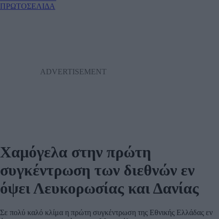
ΠΡΩΤΟΣΕΛΙΔΑ
Χαμόγελα στην πρώτη
συγκέντρωση των διεθνών εν
όψει Λευκορωσίας και Δανίας
Σε πολύ καλό κλίμα η πρώτη συγκέντρωση της Εθνικής Ελλάδας εν