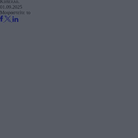
Κύπελλο.
01.09.2025
Μοιραστείτε το