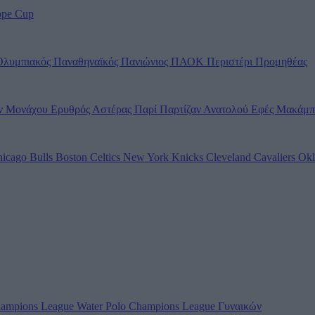
ope Cup
Ολυμπιακός
Παναθηναϊκός
Πανιώνιος
ΠΑΟΚ
Περιστέρι
Προμηθέας
ν Μονάχου
Ερυθρός Αστέρας
Παρί
Παρτίζαν
Ανατολού Εφές
Μακάμπ
icago Bulls
Boston Celtics
New York Knicks
Cleveland Cavaliers
Okl
hampions League
Water Polo Champions League Γυναικών