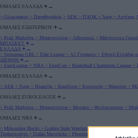
ΟΜΑΔΕΣ ΕΛΛΑΔΑ
>
Ολυμπιακός
>
Παναθηναϊκός
>
ΑΕΚ
>
ΠΑΟΚ
>
Άρης
>
Αστέρας
ΟΜΑΔΕΣ ΕΞΩΤΕΡΙΚΟΥ
>
Ρεάλ Μαδρίτης
>
Μπαρτσελόνα
>
Λίβερπουλ
>
Μάντσεστερ Γιουν
ΜΠΑΣΚΕΤ
ΕΛΛΑΔΑ
>
Stoiximan GBL
>
Elite League
>
Α1 Γυναικών
>
Εθνική Ελλάδας 
ΔΙΕΘΝΗ
>
EuroLeague
>
NBA
>
EuroCup
>
Basketball Champions League
>
ΟΜΑΔΕΣ ΕΛΛΑΔΑ
>
ΑΕΚ
>
Άρης
>
Ηρακλής
>
Καρδίτσα
>
Κολοσσός
>
Μαρούσι
>
Μύ
ΟΜΑΔΕΣ EUROLEAGUE
>
Ρεάλ Μαδρίτης
>
Μπαρτσελόνα
>
Μονακό
>
Φενέρμπαχτσε
>
Μπά
ΟΜΑΔΕΣ ΝΒΑ
>
Milwaukee Bucks
>
Golden State Warriors
>
Los Angeles Lakers
>
Timberwolves
>
Dallas Mavericks
>
Phoenix Suns