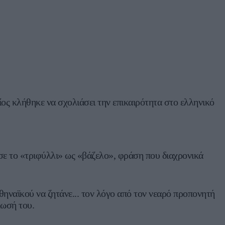
οίος κλήθηκε να σχολιάσει την επικαιρότητα στο ελληνικό
σε το «τριφύλλι» ως «βάζελο», φράση που διαχρονικά
ηναϊκού να ζητάνε... τον λόγο από τον νεαρό προπονητή
λωσή του.