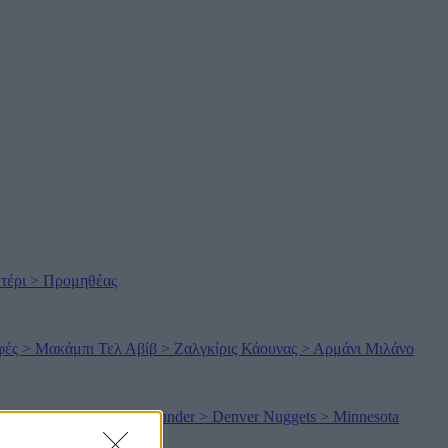
τέρι
>
Προμηθέας
φές
>
Μακάμπι Τελ Αβίβ
>
Ζαλγκίρις Κάουνας
>
Αρμάνι Μιλάνο
iers
>
Oklahoma City Thunder
>
Denver Nuggets
>
Minnesota