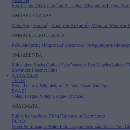
ΔΙΕΘΝΗ
EuroLeague
NBA
EuroCup
Basketball Champions League
Eur
ΟΜΑΔΕΣ ΕΛΛΑΔΑ
ΑΕΚ
Άρης
Ηρακλής
Καρδίτσα
Κολοσσός
Μαρούσι
Μύκονος
ΟΜΑΔΕΣ EUROLEAGUE
Ρεάλ Μαδρίτης
Μπαρτσελόνα
Μονακό
Φενέρμπαχτσε
Μπάγερ
ΟΜΑΔΕΣ ΝΒΑ
Milwaukee Bucks
Golden State Warriors
Los Angeles Lakers
Ch
Mavericks
Phoenix Suns
ΑΛΛΑ ΣΠΟΡ
ΤΕΝΙΣ
Roland Garros
Wimbledon
US Open
Australian Open
ΒΟΛΕΪ
Volley League
Volley League Γυναικών
ΑΘΛΗΜΑΤΑ
Στίβος
Κολύμβηση
Πάλη
Γυμναστική
Κωπηλασία
ΠΟΛΟ
Water Polo League
Water Polo League Γυναικών
Water Polo C