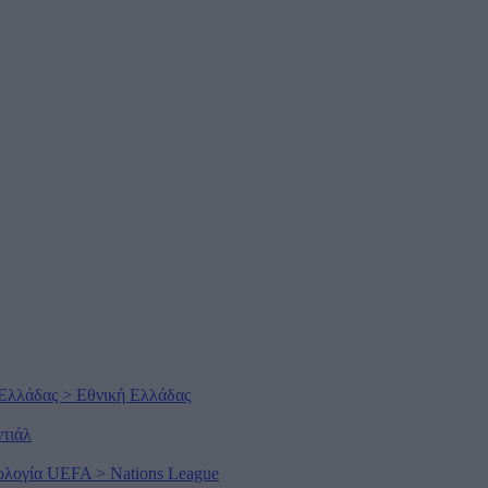
 Ελλάδας
>
Εθνική Ελλάδας
τιάλ
ολογία UEFA
>
Nations League