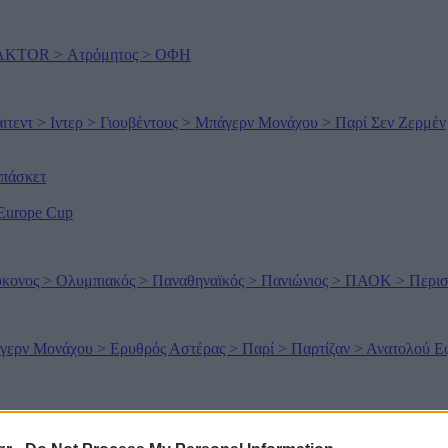
 AKTOR
>
Ατρόμητος
>
ΟΦΗ
άιτεντ
>
Ιντερ
>
Γιουβέντους
>
Μπάγερν Μονάχου
>
Παρί Σεν Ζερμέν
μπάσκετ
Europe Cup
κονος
>
Ολυμπιακός
>
Παναθηναϊκός
>
Πανιώνιος
>
ΠΑΟΚ
>
Περισ
γερν Μονάχου
>
Ερυθρός Αστέρας
>
Παρί
>
Παρτίζαν
>
Ανατολού Ε
Chicago Bulls
>
Boston Celtics
>
New York Knicks
>
Cleveland Caval