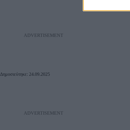
Δημοσιεύτηκε: 24.09.2025