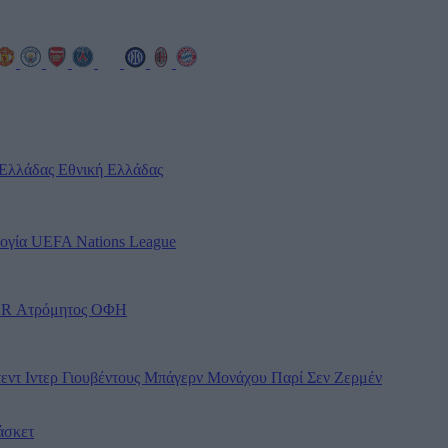
 Ελλάδας
Εθνική Ελλάδας
ογία UEFA
Nations League
OR
Ατρόμητος
ΟΦΗ
τεντ
Ιντερ
Γιουβέντους
Μπάγερν Μονάχου
Παρί Σεν Ζερμέν
άσκετ