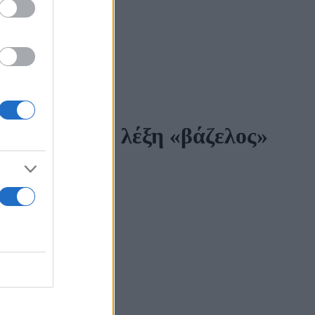
που είπε τη λέξη «βάζελος»
ων.