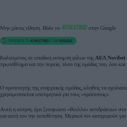
Μην χάνεις είδηση.
Βάλε το
στην Google
Καλεσμένος σε οπαδική εκπομπή φίλων της
ΑΕΛ Novibet
πρωτάθλημα και την πορεία, τόσο της ομάδας του, όσο κα
Ο προπονητής της επαρχιακής ομάδας, κληθείς να σχολιάσει
χρησιμοποιείται υποτιμητικά για τους «πράσινους».
Αυτή η κίνηση, έχει ξεσηκώσει «θύελλα» αντιδράσεων στα 
για αυτή του την τοποθέτηση. Μερικοί τον κατηγορούν για