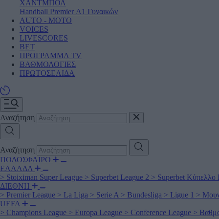
ΧΑΝΤΜΠΟΛ
Handball Premier
Α1 Γυναικών
AUTO - MOTO
VOICES
LIVESCORES
BET
ΠΡΟΓΡΑΜΜΑ TV
ΒΑΘΜΟΛΟΓΙΕΣ
ΠΡΩΤΟΣΕΛΙΔΑ
Αναζήτηση
Αναζήτηση
ΠΟΔΟΣΦΑΙΡΟ
ΕΛΛΑΔΑ
>
Stoiximan Super League
>
Superbet League 2
>
Superbet Κύπελλο
ΔΙΕΘΝΗ
>
Premier League
>
La Liga
>
Serie A
>
Bundesliga
>
Ligue 1
>
Μουν
UEFA
>
Champions League
>
Europa League
>
Conference League
>
Βαθμ