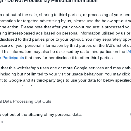
gr -
Do Not Process My Personal Information
to opt-out of the sale, sharing to third parties, or processing of your per
formation for targeted advertising by us, please use the below opt-out s
r selection. Please note that after your opt-out request is processed y
eing interest-based ads based on personal information utilized by us or
disclosed to third parties prior to your opt-out. You may separately opt-
losure of your personal information by third parties on the IAB’s list of
. This information may also be disclosed by us to third parties on the
IA
hampions League
>
Water Polo Champions League Γυναικών
Participants
that may further disclose it to other third parties.
 that this website/app uses one or more Google services and may gath
including but not limited to your visit or usage behaviour. You may click 
 to Google and its third-party tags to use your data for below specifi
ogle consent section.
l Data Processing Opt Outs
o opt-out of the Sharing of my personal data.
In