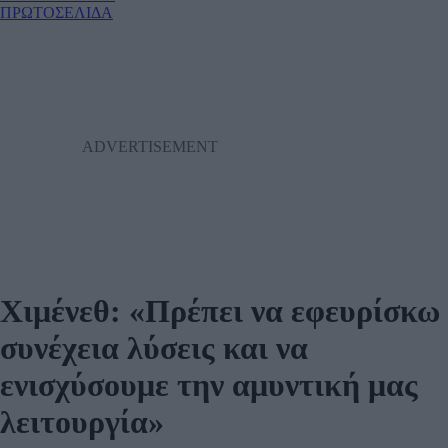
ΠΡΩΤΟΣΕΛΙΔΑ
Χιμένεθ: «Πρέπει να εφευρίσκω
συνέχεια λύσεις και να
ενισχύσουμε την αμυντική μας
λειτουργία»