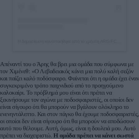
Η δημοσίευση κοινοποιήθηκε από το χρήστη ARIS F.C. (@arisfc_official)
Απέναντί του ο Άρης θα βρει μια ομάδα που σύμφωνα με
τον Χιμένεθ: «Ο Λεβαδειακός κάνει μια πολύ καλή σεζόν
και παίζει καλό ποδόσφαιρο. Φαίνεται ότι η ομάδα έχει έναν
συγκεκριμένο τρόπο παιχνιδιού από το προηγούμενο
καλοκαίρι. Το πρόβλημά μου είναι ότι πρέπει να
ξεκινήσουμε τον αγώνα με ποδοσφαιριστές, οι οποίοι δεν
είναι σίγουρο ότι θα μπορούν να βγάλουν ολόκληρο το
ενενηντάλεπτο. Και στον πάγκο θα έχουμε ποδοσφαιριστές,
οι οποίοι δεν είναι σίγουρο ότι θα μπορούν να αποδώσουν
αυτό που θέλουμε. Αυτή, όμως, είναι η δουλειά μου. Αυτό
πρέπει να διαχειριστώ.
Η ομάδα πρέπει να κάνει σωστά