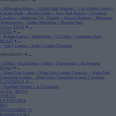
>
Milwaukee Bucks
>
Golden State Warriors
>
Los Angeles Lakers
>
Chicago Bulls
>
Boston Celtics
>
New York Knicks
>
Cleveland
Cavaliers
>
Oklahoma City Thunder
>
Denver Nuggets
>
Minnesota
Timberwolves
>
Dallas Mavericks
>
Phoenix Suns
ΑΛΛΑ ΣΠΟΡ
ΤΕΝΙΣ
>
Roland Garros
>
Wimbledon
>
US Open
>
Australian Open
ΒΟΛΕΪ
>
Volley League
>
Volley League Γυναικών
ΑΘΛΗΜΑΤΑ
>
Στίβος
>
Κολύμβηση
>
Πάλη
>
Γυμναστική
>
Κωπηλασία
ΠΟΛΟ
>
Water Polo League
>
Water Polo League Γυναικών
>
Water Polo
Champions League
>
Water Polo Champions League Γυναικών
ΧΑΝΤΜΠΟΛ
>
Handball Premier
>
Α1 Γυναικών
AUTO - MOTO
VOICES
LIVESCORES
BET
ΠΡΟΓΡΑΜΜΑ TV
ΒΑΘΜΟΛΟΓΙΕΣ