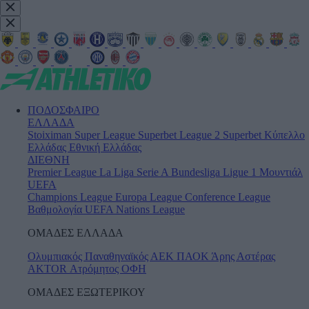
ΠΟΔΟΣΦΑΙΡΟ
ΕΛΛΑΔΑ
Stoiximan Super League
Superbet League 2
Superbet Κύπελλο
Ελλάδας
Εθνική Ελλάδας
ΔΙΕΘΝΗ
Premier League
La Liga
Serie A
Bundesliga
Ligue 1
Μουντιάλ
UEFA
Champions League
Europa League
Conference League
Βαθμολογία UEFA
Nations League
ΟΜΑΔΕΣ ΕΛΛΑΔΑ
Ολυμπιακός
Παναθηναϊκός
ΑΕΚ
ΠΑΟΚ
Άρης
Αστέρας
AKTOR
Ατρόμητος
ΟΦΗ
ΟΜΑΔΕΣ ΕΞΩΤΕΡΙΚΟΥ