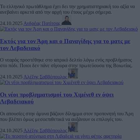
Το ελληνικό πρωτάθλημα έχει δει την χρηματιστηριακή του αξία να
ανεβαίνει αρκετά από την αρχή του έτους μέχρι σήμερα.
24.10.2025
Ανδρέας Πατίτσας
Εκτός για τον Άρη και ο Παναγίδης για το ματς με
τον Λεβαδειακό
Ο νεαρός προστέθηκε στο ιατρικό δελτίο λόγω ενός προβλήματος
στο πόδι. Ποιοι δεν πάνε σίγουρα στην πρωτεύουσα της Βοιωτίας.
24.10.2025
Αλέξης Σαββόπουλος
Οι νέοι προβληματισμοί του Χιμένεθ εν όψει
Λεβαδειακού
Οι απουσίες στην άμυνα βάζουν δίλημμα στον προπονητή του Άρη
που βλέπει όμως μεσοεπιθετικά να αυξάνουν οι επιλογές του.
24.10.2025
Αλέξης Σαββόπουλος