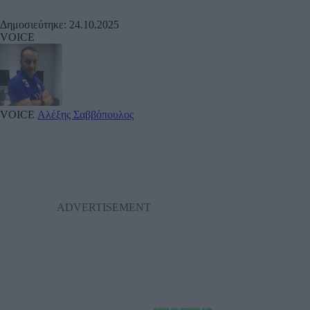
Δημοσιεύτηκε: 24.10.2025
VOICE
VOICE
Αλέξης Σαββόπουλος