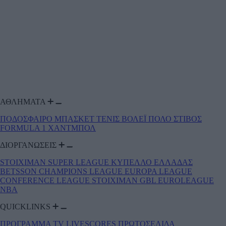
ΑΘΛΗΜΑΤΑ
ΠΟΔΟΣΦΑΙΡΟ
ΜΠΑΣΚΕΤ
ΤΕΝΙΣ
ΒΟΛΕΪ
ΠΟΛΟ
ΣΤΙΒΟΣ
FORMULA 1
ΧΑΝΤΜΠΟΛ
ΔΙΟΡΓΑΝΩΣΕΙΣ
STOIXIMAN SUPER LEAGUE
ΚΥΠΕΛΛΟ ΕΛΛΑΔΑΣ
BETSSON
CHAMPIONS LEAGUE
EUROPA LEAGUE
CONFERENCE LEAGUE
STOIXIMAN GBL
EUROLEAGUE
NBA
QUICKLINKS
ΠΡΟΓΡΑΜΜΑ TV
LIVESCORES
ΠΡΩΤΟΣΕΛΙΔΑ