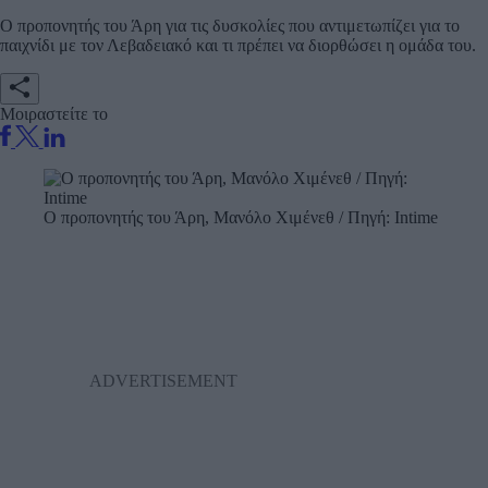
Ο προπονητής του Άρη για τις δυσκολίες που αντιμετωπίζει για το
παιχνίδι με τον Λεβαδειακό και τι πρέπει να διορθώσει η ομάδα του.
Μοιραστείτε το
Ο προπονητής του Άρη, Μανόλο Χιμένεθ / Πηγή: Intime