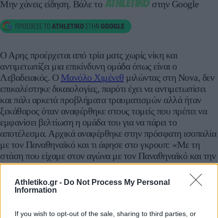
Μην χάνεις είδηση.
Βάλε το
στην Google
Ο Αρης προέρχεται από τρία ματς χωρίς νίκη και
αντιμετωπίζει μια επικίνδυνη ομάδα όπως είναι ο
Λεβαδειακός. Ο
Μανόλο Χιμένεθ
μιλώντας στη Nova, δεν
επικαλέστηκε δικαιολογίες, παρότι έχει να αντιμετωπίσει
και πάλι αρκετά προβλήματα τραυματισμών αλλά ήταν
ξεκάθαρος όταν αναφέρθηκε στους τομείς που πρέπει να
εμφανίσει βελτίωση η ομάδα του για να πάρει το
αποτέλεσμα. Αρχικά αναφέρθηκε στην πρόσφατη ισοπαλία
με τον Παναθηναϊκό και τι άφησε στο γκρουπ: «Με τη
στάση που είχαμε στον αγώνα με τον Παναθηναϊκό και την
αγωνιστική νοοτροπία που είχαμε,
δείξαμε ότι η κακή
απόδοσή μας στον αγώνα με τον ΟΦΗ ήταν ένα
Athletiko.gr -
Do Not Process My Personal
ατύχημα
. Το ελάχιστο που μπορέσαμε να προσφέρουμε
Information
στους φίλους της ομάδας ήταν ο βαθμός της ισοπαλίας, τον
οποίο πήραμε με μεγάλη προσπάθεια, μιας και μείναμε
If you wish to opt-out of the sale, sharing to third parties, or