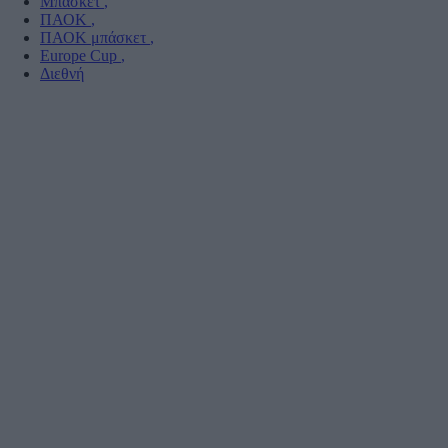
Μπάσκετ
,
ΠΑΟΚ
,
ΠΑΟΚ μπάσκετ
,
Europe Cup
,
Διεθνή