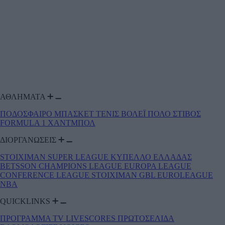
ΑΘΛΗΜΑΤΑ
ΠΟΔΟΣΦΑΙΡΟ
ΜΠΑΣΚΕΤ
ΤΕΝΙΣ
ΒΟΛΕΪ
ΠΟΛΟ
ΣΤΙΒΟΣ
FORMULA 1
ΧΑΝΤΜΠΟΛ
ΔΙΟΡΓΑΝΩΣΕΙΣ
STOIXIMAN SUPER LEAGUE
ΚΥΠΕΛΛΟ ΕΛΛΑΔΑΣ
BETSSON
CHAMPIONS LEAGUE
EUROPA LEAGUE
CONFERENCE LEAGUE
STOIXIMAN GBL
EUROLEAGUE
NBA
QUICKLINKS
ΠΡΟΓΡΑΜΜΑ TV
LIVESCORES
ΠΡΩΤΟΣΕΛΙΔΑ