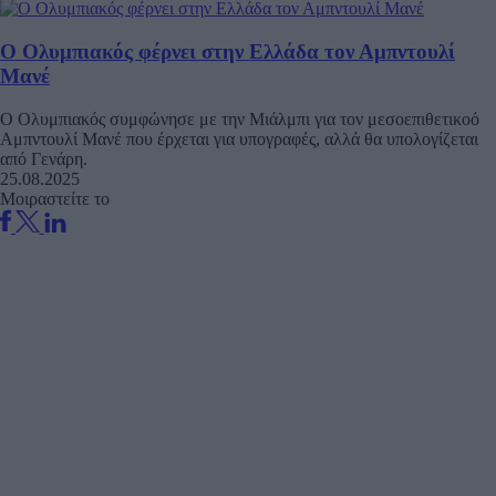
Ο Ολυμπιακός φέρνει στην Ελλάδα τον Αμπντουλί
Μανέ
Ο Ολυμπιακός συμφώνησε με την Μιάλμπι για τον μεσοεπιθετικοό
Αμπντουλί Μανέ που έρχεται για υπογραφές, αλλά θα υπολογίζεται
από Γενάρη.
25.08.2025
Μοιραστείτε το