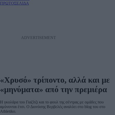
ΠΡΩΤΟΣΕΛΙΔΑ
«Χρυσό» τρίποντο, αλλά και με
«μηνύματα» από την πρεμιέρα
Η γκολάρα του Γιαζίτζι και το φουλ της σέντρας με ομάδες που
αμύνονται έτσι. Ο Διονύσης Βερβελές αναλύει στο blog του στο
Athletiko.