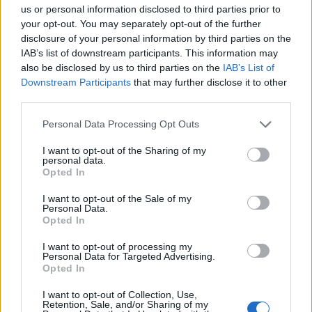
us or personal information disclosed to third parties prior to
your opt-out. You may separately opt-out of the further
disclosure of your personal information by third parties on the
Τον Τούρκο, τον θυμάμαι την περσινή σεζόν, καθόταν από
IAB’s list of downstream participants. This information may
πάνω μου, στη σουίτα πίσω από τα δημοσιογραφικά. Είχα
also be disclosed by us to third parties on the
IAB’s List of
Downstream Participants
that may further disclose it to other
πάθει… πλάκα με τη στάση του, πανηγύριζε λες και ήταν
third parties.
στην ομάδα χρόνια. Διαμαρτυρόταν, το ζούσε. Και δεν
έδειχνε την εικόνα παίκτη που ψαχνόταν για να φύγει. Κάθε
Please note that this website/app uses one or more Google
Personal Data Processing Opt Outs
άλλο. Και σε αυτό το διάστημα με τις δηλώσεις του, ο
services and may gather and store information including but
Γιαζίτζι έδειξε ότι ότι ήθελε την ευκαιρία του. Την πήρε
not limited to your visit or usage behaviour. You may click to
I want to opt-out of the Sharing of my
personal data.
στην προετοιμασία το καλοκαίρι και έδειξε πράγματα.
grant or deny consent to Google and its third-party tags to
Opted In
use your data for below specified purposes in below Google
consent section.
I want to opt-out of the Sale of my
Η ζωή κάνει περίεργα παιχνίδια
. Στην Τρίπολη, 27
Personal Data.
Οκτωβρίου 2024 ο Τούρκος είχε πάθει τη ρήξη χιαστού.
Opted In
Σήκωσε κεφάλι, πάλεψε, πικράθηκε, πέρασε δύσκολα. Είχε
I want to opt-out of processing my
πάντα δίπλα, όμως, την ομάδα, το ιατρικό τιμ, όλους.
Personal Data for Targeted Advertising.
Κανείς δεν του γύρισε την πλάτη. Τις τελευταίες ημέρες
Opted In
ήταν έντονη η φημολογία για παραχώρησή του. Έστω και
I want to opt-out of Collection, Use,
με τη μορφή του δανεισμού. Όταν η μπάλα «έκαιγε», ο
Retention, Sale, and/or Sharing of my