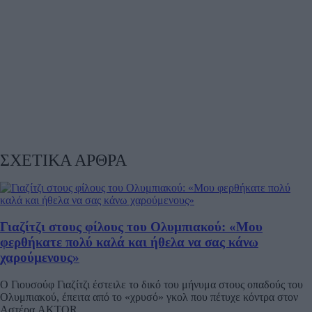
ΣΧΕΤΙΚΑ ΑΡΘΡΑ
Γιαζίτζι στους φίλους του Ολυμπιακού: «Μου
φερθήκατε πολύ καλά και ήθελα να σας κάνω
χαρούμενους»
Ο Γιουσούφ Γιαζίτζι έστειλε το δικό του μήνυμα στους οπαδούς του
Ολυμπιακού, έπειτα από το «χρυσό» γκολ που πέτυχε κόντρα στον
Αστέρα AKTOR.