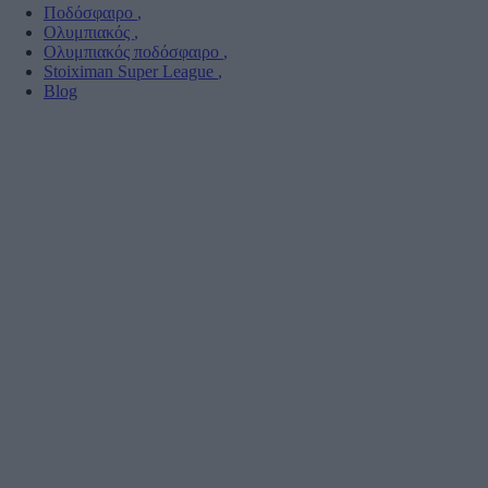
Ποδόσφαιρο
,
Ολυμπιακός
,
Ολυμπιακός ποδόσφαιρο
,
Stoiximan Super League
,
Blog