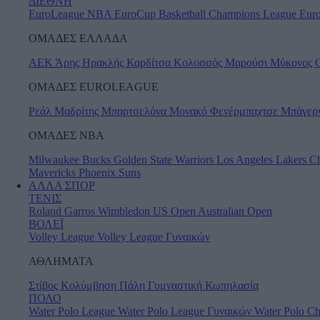
ΔΙΕΘΝΗ
EuroLeague
NBA
EuroCup
Basketball Champions League
Eur
ΟΜΑΔΕΣ ΕΛΛΑΔΑ
ΑΕΚ
Άρης
Ηρακλής
Καρδίτσα
Κολοσσός
Μαρούσι
Μύκονος
ΟΜΑΔΕΣ EUROLEAGUE
Ρεάλ Μαδρίτης
Μπαρτσελόνα
Μονακό
Φενέρμπαχτσε
Μπάγερ
ΟΜΑΔΕΣ ΝΒΑ
Milwaukee Bucks
Golden State Warriors
Los Angeles Lakers
Ch
Mavericks
Phoenix Suns
ΑΛΛΑ ΣΠΟΡ
ΤΕΝΙΣ
Roland Garros
Wimbledon
US Open
Australian Open
ΒΟΛΕΪ
Volley League
Volley League Γυναικών
ΑΘΛΗΜΑΤΑ
Στίβος
Κολύμβηση
Πάλη
Γυμναστική
Κωπηλασία
ΠΟΛΟ
Water Polo League
Water Polo League Γυναικών
Water Polo C