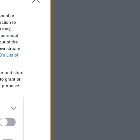
sonal or
ection to
ou may
 personal
out of the
 downstream
B’s List of
er and store
to grant or
ed purposes