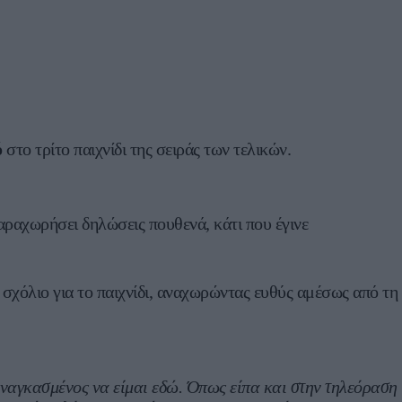
ό
στο τρίτο παιχνίδι της σειράς των τελικών.
παραχωρήσει δηλώσεις πουθενά, κάτι που έγινε
 σχόλιο για το παιχνίδι, αναχωρώντας ευθύς αμέσως από τη
αναγκασμένος να είμαι εδώ. Όπως είπα και στην τηλεόραση