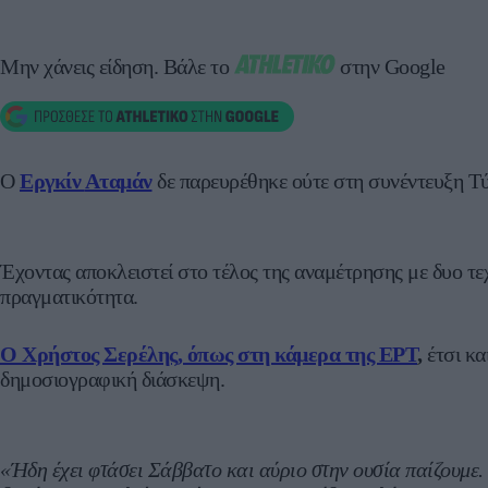
Μην χάνεις είδηση.
Βάλε το
στην Google
Ο
Εργκίν
Αταμάν
δε παρευρέθηκε ούτε στη συνέντευξη T
Έχοντας αποκλειστεί στο τέλος της αναμέτρησης με δυο τεχν
πραγματικότητα.
Ο Χρήστος Σερέλης, όπως στη κάμερα της ΕΡΤ
,
έτσι κα
δημοσιογραφική διάσκεψη.
«Ήδη έχει φτάσει Σάββατο και αύριο στην ουσία παίζουμε.