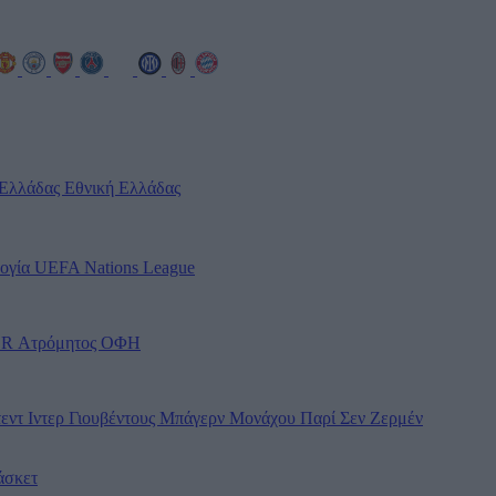
 Ελλάδας
Εθνική Ελλάδας
ογία UEFA
Nations League
OR
Ατρόμητος
ΟΦΗ
τεντ
Ιντερ
Γιουβέντους
Μπάγερν Μονάχου
Παρί Σεν Ζερμέν
άσκετ