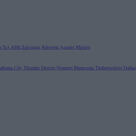
ι Τελ Αβίβ
Ζαλγκίρις Κάουνας
Αρμάνι Μιλάνο
ahoma City Thunder
Denver Nuggets
Minnesota Timberwolves
Dallas