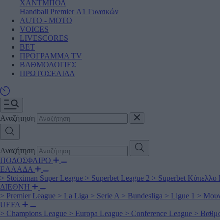
ΧΑΝΤΜΠΟΛ
Handball Premier
Α1 Γυναικών
AUTO - MOTO
VOICES
LIVESCORES
BET
ΠΡΟΓΡΑΜΜΑ TV
ΒΑΘΜΟΛΟΓΙΕΣ
ΠΡΩΤΟΣΕΛΙΔΑ
Αναζήτηση
Αναζήτηση
ΠΟΔΟΣΦΑΙΡΟ
ΕΛΛΑΔΑ
>
Stoiximan Super League
>
Superbet League 2
>
Superbet Κύπελλο
ΔΙΕΘΝΗ
>
Premier League
>
La Liga
>
Serie A
>
Bundesliga
>
Ligue 1
>
Μουν
UEFA
>
Champions League
>
Europa League
>
Conference League
>
Βαθμ