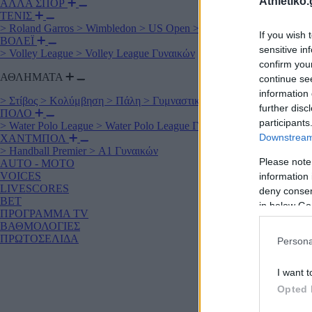
Athletiko.
ΑΛΛΑ ΣΠΟΡ
ΤΕΝΙΣ
>
Roland Garros
>
Wimbledon
>
US Open
>
Australian Open
If you wish 
ΒΟΛΕΪ
sensitive in
>
Volley League
>
Volley League Γυναικών
confirm you
ΑΘΛΗΜΑΤΑ
continue se
information 
>
Στίβος
>
Κολύμβηση
>
Πάλη
>
Γυμναστική
>
Κωπηλασία
further disc
ΠΟΛΟ
participants
>
Water Polo League
>
Water Polo League Γυναικών
>
Water Polo C
Downstream 
ΧΑΝΤΜΠΟΛ
>
Handball Premier
>
Α1 Γυναικών
Please note
AUTO - MOTO
VOICES
information 
LIVESCORES
deny consent
BET
in below Go
ΠΡΟΓΡΑΜΜΑ TV
ΒΑΘΜΟΛΟΓΙΕΣ
ΠΡΩΤΟΣΕΛΙΔΑ
Persona
I want t
Opted 