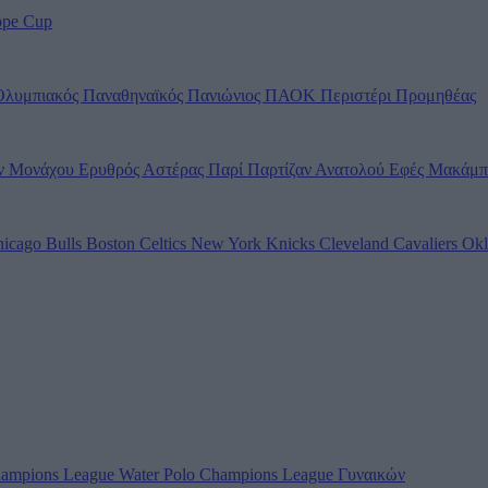
ope Cup
Ολυμπιακός
Παναθηναϊκός
Πανιώνιος
ΠΑΟΚ
Περιστέρι
Προμηθέας
ν Μονάχου
Ερυθρός Αστέρας
Παρί
Παρτίζαν
Ανατολού Εφές
Μακάμπ
icago Bulls
Boston Celtics
New York Knicks
Cleveland Cavaliers
Okl
hampions League
Water Polo Champions League Γυναικών