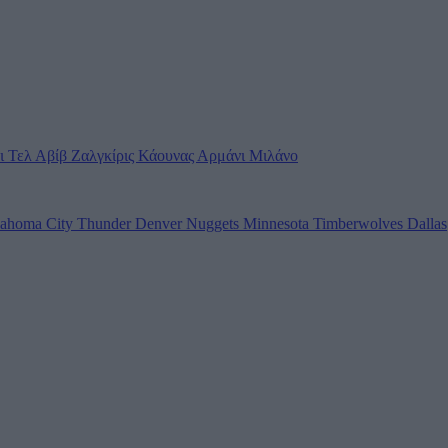
ι Τελ Αβίβ
Ζαλγκίρις Κάουνας
Αρμάνι Μιλάνο
ahoma City Thunder
Denver Nuggets
Minnesota Timberwolves
Dallas