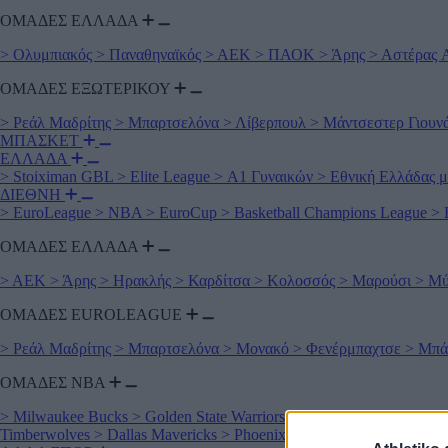
ΟΜΑΔΕΣ ΕΛΛΑΔΑ
>
Ολυμπιακός
>
Παναθηναϊκός
>
ΑΕΚ
>
ΠΑΟΚ
>
Άρης
>
Αστέρας
ΟΜΑΔΕΣ ΕΞΩΤΕΡΙΚΟΥ
>
Ρεάλ Μαδρίτης
>
Μπαρτσελόνα
>
Λίβερπουλ
>
Μάντσεστερ Γιουν
ΜΠΑΣΚΕΤ
ΕΛΛΑΔΑ
>
Stoiximan GBL
>
Elite League
>
Α1 Γυναικών
>
Εθνική Ελλάδας 
ΔΙΕΘΝΗ
>
EuroLeague
>
NBA
>
EuroCup
>
Basketball Champions League
>
ΟΜΑΔΕΣ ΕΛΛΑΔΑ
>
ΑΕΚ
>
Άρης
>
Ηρακλής
>
Καρδίτσα
>
Κολοσσός
>
Μαρούσι
>
Μύ
ΟΜΑΔΕΣ EUROLEAGUE
>
Ρεάλ Μαδρίτης
>
Μπαρτσελόνα
>
Μονακό
>
Φενέρμπαχτσε
>
Μπά
ΟΜΑΔΕΣ ΝΒΑ
>
Milwaukee Bucks
>
Golden State Warriors
>
Los Angeles Lakers
>
Timberwolves
>
Dallas Mavericks
>
Phoenix Suns