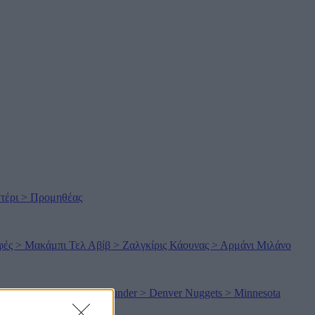
τέρι
>
Προμηθέας
φές
>
Μακάμπι Τελ Αβίβ
>
Ζαλγκίρις Κάουνας
>
Αρμάνι Μιλάνο
iers
>
Oklahoma City Thunder
>
Denver Nuggets
>
Minnesota