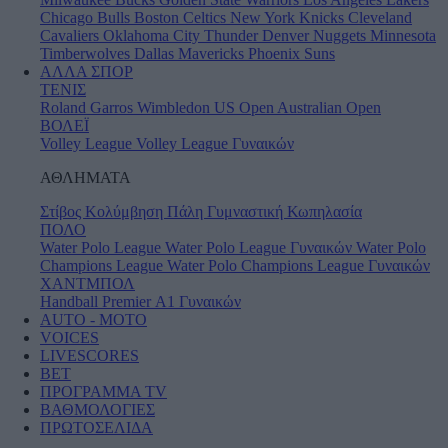
Chicago Bulls
Boston Celtics
New York Knicks
Cleveland
Cavaliers
Oklahoma City Thunder
Denver Nuggets
Minnesota
Timberwolves
Dallas Mavericks
Phoenix Suns
ΑΛΛΑ ΣΠΟΡ
ΤΕΝΙΣ
Roland Garros
Wimbledon
US Open
Australian Open
ΒΟΛΕΪ
Volley League
Volley League Γυναικών
ΑΘΛΗΜΑΤΑ
Στίβος
Κολύμβηση
Πάλη
Γυμναστική
Κωπηλασία
ΠΟΛΟ
Water Polo League
Water Polo League Γυναικών
Water Polo
Champions League
Water Polo Champions League Γυναικών
ΧΑΝΤΜΠΟΛ
Handball Premier
Α1 Γυναικών
AUTO - MOTO
VOICES
LIVESCORES
BET
ΠΡΟΓΡΑΜΜΑ TV
ΒΑΘΜΟΛΟΓΙΕΣ
ΠΡΩΤΟΣΕΛΙΔΑ