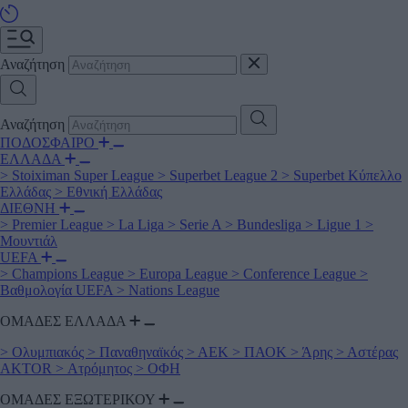
Αναζήτηση
Αναζήτηση
ΠΟΔΟΣΦΑΙΡΟ
ΕΛΛΑΔΑ
>
Stoiximan Super League
>
Superbet League 2
>
Superbet Κύπελλο
Ελλάδας
>
Εθνική Ελλάδας
ΔΙΕΘΝΗ
>
Premier League
>
La Liga
>
Serie A
>
Bundesliga
>
Ligue 1
>
Μουντιάλ
UEFA
>
Champions League
>
Europa League
>
Conference League
>
Βαθμολογία UEFA
>
Nations League
ΟΜΑΔΕΣ ΕΛΛΑΔΑ
>
Ολυμπιακός
>
Παναθηναϊκός
>
ΑΕΚ
>
ΠΑΟΚ
>
Άρης
>
Αστέρας
AKTOR
>
Ατρόμητος
>
ΟΦΗ
ΟΜΑΔΕΣ ΕΞΩΤΕΡΙΚΟΥ