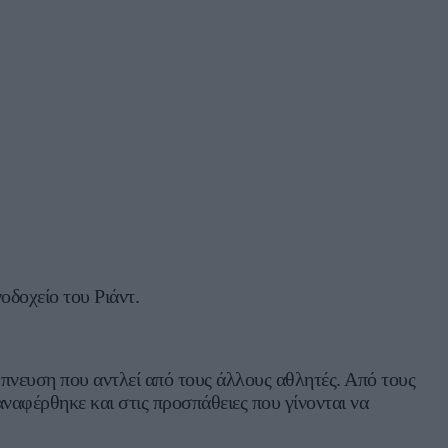
οδοχείο του Ριάντ.
μπνευση που αντλεί από τους άλλους αθλητές. Από τους
αναφέρθηκε και στις προσπάθειες που γίνονται να