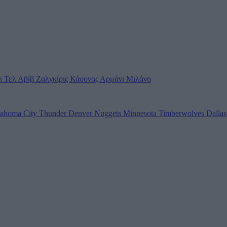
ι Τελ Αβίβ
Ζαλγκίρις Κάουνας
Αρμάνι Μιλάνο
ahoma City Thunder
Denver Nuggets
Minnesota Timberwolves
Dallas