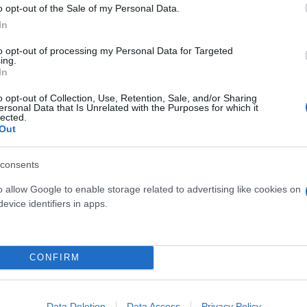
o opt-out of the Sale of my Personal Data.
In
to opt-out of processing my Personal Data for Targeted
ing.
In
o opt-out of Collection, Use, Retention, Sale, and/or Sharing
ersonal Data that Is Unrelated with the Purposes for which it
lected.
ση Ρονάλντο - Τζόκοβιτς (photos
Out
consents
το συζήτησαν στη συνάντησή τους στο ξενοδοχείο του Ριάντ.
o allow Google to enable storage related to advertising like cookies on
evice identifiers in apps.
CONFIRM
 / Πηγή: Imago
Data Deletion
Data Access
Privacy Policy