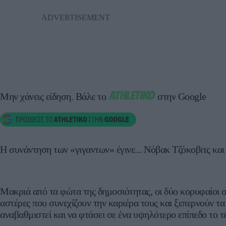
Μην χάνεις είδηση.
Βάλε το
στην Google
Η συνάντηση των «γιγαντων» έγινε... Νόβακ Τζόκοβιτς και 
Μακριά από τα φώτα της δημοσιότητας, οι δύο κορυφαίοι σ
αστέρες που συνεχίζουν την καριέρα τους και ξεπερνούν τα
αναβαθμιστεί και να φτάσει σε ένα υψηλότερο επίπεδο το τ