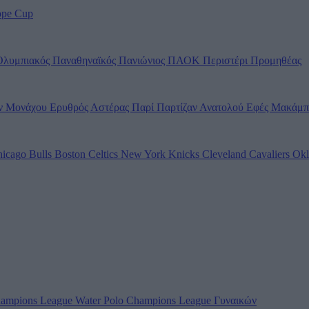
ope Cup
Ολυμπιακός
Παναθηναϊκός
Πανιώνιος
ΠΑΟΚ
Περιστέρι
Προμηθέας
ν Μονάχου
Ερυθρός Αστέρας
Παρί
Παρτίζαν
Ανατολού Εφές
Μακάμπ
icago Bulls
Boston Celtics
New York Knicks
Cleveland Cavaliers
Okl
hampions League
Water Polo Champions League Γυναικών