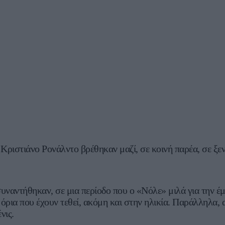
Κριστιάνο Ρονάλντο βρέθηκαν μαζί, σε κοινή παρέα, σε ξεν
υναντήθηκαν, σε μια περίοδο που ο «Νόλε» μιλά για την έ
 όρια που έχουν τεθεί, ακόμη και στην ηλικία. Παράλληλα, 
ένις.