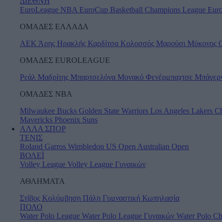
ΔΙΕΘΝΗ
EuroLeague
NBA
EuroCup
Basketball Champions League
Eur
ΟΜΑΔΕΣ ΕΛΛΑΔΑ
ΑΕΚ
Άρης
Ηρακλής
Καρδίτσα
Κολοσσός
Μαρούσι
Μύκονος
ΟΜΑΔΕΣ EUROLEAGUE
Ρεάλ Μαδρίτης
Μπαρτσελόνα
Μονακό
Φενέρμπαχτσε
Μπάγερ
ΟΜΑΔΕΣ ΝΒΑ
Milwaukee Bucks
Golden State Warriors
Los Angeles Lakers
Ch
Mavericks
Phoenix Suns
ΑΛΛΑ ΣΠΟΡ
ΤΕΝΙΣ
Roland Garros
Wimbledon
US Open
Australian Open
ΒΟΛΕΪ
Volley League
Volley League Γυναικών
ΑΘΛΗΜΑΤΑ
Στίβος
Κολύμβηση
Πάλη
Γυμναστική
Κωπηλασία
ΠΟΛΟ
Water Polo League
Water Polo League Γυναικών
Water Polo C