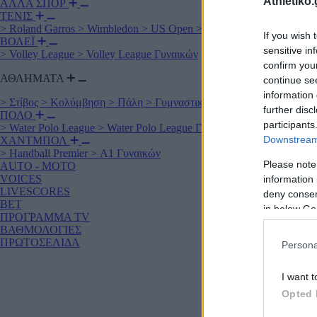
Athletiko.
ΑΛΛΑ ΣΠΟΡ
ΤΕΝΙΣ
>
Roland Garros
>
Wimbledon
>
US Open
>
Australian Open
If you wish 
ΒΟΛΕΪ
sensitive in
>
Volley League
>
Volley League Γυναικών
confirm you
ΑΘΛΗΜΑΤΑ
continue se
information 
>
Στίβος
>
Κολύμβηση
>
Πάλη
>
Γυμναστική
>
Κωπηλασία
further disc
ΠΟΛΟ
participants
>
Water Polo League
>
Water Polo League Γυναικών
>
Water Polo C
Downstream 
ΧΑΝΤΜΠΟΛ
>
Handball Premier
>
Α1 Γυναικών
Please note
AUTO - MOTO
VOICES
information 
LIVESCORES
deny consent
BET
in below Go
ΠΡΟΓΡΑΜΜΑ TV
ΒΑΘΜΟΛΟΓΙΕΣ
ΠΡΩΤΟΣΕΛΙΔΑ
Persona
I want t
Opted 