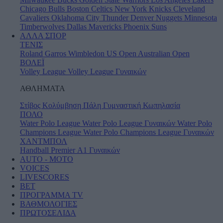
Chicago Bulls
Boston Celtics
New York Knicks
Cleveland
Cavaliers
Oklahoma City Thunder
Denver Nuggets
Minnesota
Timberwolves
Dallas Mavericks
Phoenix Suns
ΑΛΛΑ ΣΠΟΡ
ΤΕΝΙΣ
Roland Garros
Wimbledon
US Open
Australian Open
ΒΟΛΕΪ
Volley League
Volley League Γυναικών
ΑΘΛΗΜΑΤΑ
Στίβος
Κολύμβηση
Πάλη
Γυμναστική
Κωπηλασία
ΠΟΛΟ
Water Polo League
Water Polo League Γυναικών
Water Polo
Champions League
Water Polo Champions League Γυναικών
ΧΑΝΤΜΠΟΛ
Handball Premier
Α1 Γυναικών
AUTO - MOTO
VOICES
LIVESCORES
BET
ΠΡΟΓΡΑΜΜΑ TV
ΒΑΘΜΟΛΟΓΙΕΣ
ΠΡΩΤΟΣΕΛΙΔΑ