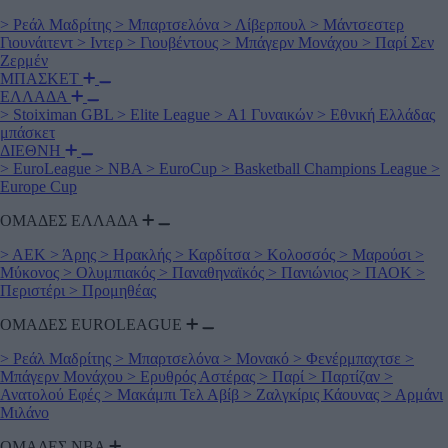
>
Ρεάλ Μαδρίτης
>
Μπαρτσελόνα
>
Λίβερπουλ
>
Μάντσεστερ
Γιουνάιτεντ
>
Ιντερ
>
Γιουβέντους
>
Μπάγερν Μονάχου
>
Παρί Σεν
Ζερμέν
ΜΠΑΣΚΕΤ
ΕΛΛΑΔΑ
>
Stoiximan GBL
>
Elite League
>
Α1 Γυναικών
>
Εθνική Ελλάδας
μπάσκετ
ΔΙΕΘΝΗ
>
EuroLeague
>
NBA
>
EuroCup
>
Basketball Champions League
>
Europe Cup
ΟΜΑΔΕΣ ΕΛΛΑΔΑ
>
ΑΕΚ
>
Άρης
>
Ηρακλής
>
Καρδίτσα
>
Κολοσσός
>
Μαρούσι
>
Μύκονος
>
Ολυμπιακός
>
Παναθηναϊκός
>
Πανιώνιος
>
ΠΑΟΚ
>
Περιστέρι
>
Προμηθέας
ΟΜΑΔΕΣ EUROLEAGUE
>
Ρεάλ Μαδρίτης
>
Μπαρτσελόνα
>
Μονακό
>
Φενέρμπαχτσε
>
Μπάγερν Μονάχου
>
Ερυθρός Αστέρας
>
Παρί
>
Παρτίζαν
>
Ανατολού Εφές
>
Μακάμπι Τελ Αβίβ
>
Ζαλγκίρις Κάουνας
>
Αρμάνι
Μιλάνο
ΟΜΑΔΕΣ ΝΒΑ