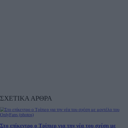
ΣΧΕΤΙΚΑ ΑΡΘΡΑ
Στο επίκεντρο ο Τρίπιερ για την νέα του σχέση με