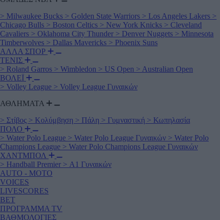
>
Milwaukee Bucks
>
Golden State Warriors
>
Los Angeles Lakers
>
Chicago Bulls
>
Boston Celtics
>
New York Knicks
>
Cleveland
Cavaliers
>
Oklahoma City Thunder
>
Denver Nuggets
>
Minnesota
Timberwolves
>
Dallas Mavericks
>
Phoenix Suns
ΑΛΛΑ ΣΠΟΡ
ΤΕΝΙΣ
>
Roland Garros
>
Wimbledon
>
US Open
>
Australian Open
ΒΟΛΕΪ
>
Volley League
>
Volley League Γυναικών
ΑΘΛΗΜΑΤΑ
>
Στίβος
>
Κολύμβηση
>
Πάλη
>
Γυμναστική
>
Κωπηλασία
ΠΟΛΟ
>
Water Polo League
>
Water Polo League Γυναικών
>
Water Polo
Champions League
>
Water Polo Champions League Γυναικών
ΧΑΝΤΜΠΟΛ
>
Handball Premier
>
Α1 Γυναικών
AUTO - MOTO
VOICES
LIVESCORES
BET
ΠΡΟΓΡΑΜΜΑ TV
ΒΑΘΜΟΛΟΓΙΕΣ