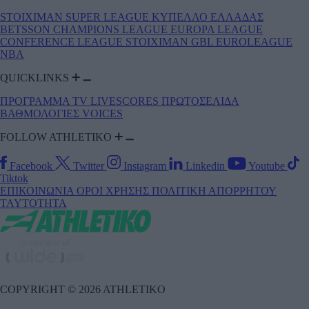
STOIXIMAN SUPER LEAGUE
ΚΥΠΕΛΛΟ ΕΛΛΑΔΑΣ
BETSSON
CHAMPIONS LEAGUE
EUROPA LEAGUE
CONFERENCE LEAGUE
STOIXIMAN GBL
EUROLEAGUE
NBA
QUICKLINKS
ΠΡΟΓΡΑΜΜΑ TV
LIVESCORES
ΠΡΩΤΟΣΕΛΙΔΑ
ΒΑΘΜΟΛΟΓΙΕΣ
VOICES
FOLLOW ATHLETIKO
Facebook
Twitter
Instagram
Linkedin
Youtube
Tiktok
ΕΠΙΚΟΙΝΩΝΙΑ
ΟΡΟΙ ΧΡΗΣΗΣ
ΠΟΛΙΤΙΚΗ ΑΠΟΡΡΗΤΟΥ
TAYTOTHTA
COPYRIGHT © 2026 ATHLETIKO