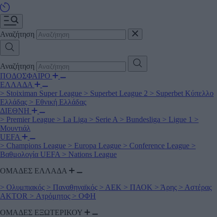
Αναζήτηση
Αναζήτηση
ΠΟΔΟΣΦΑΙΡΟ
ΕΛΛΑΔΑ
>
Stoiximan Super League
>
Superbet League 2
>
Superbet Κύπελλο
Ελλάδας
>
Εθνική Ελλάδας
ΔΙΕΘΝΗ
>
Premier League
>
La Liga
>
Serie A
>
Bundesliga
>
Ligue 1
>
Μουντιάλ
UEFA
>
Champions League
>
Europa League
>
Conference League
>
Βαθμολογία UEFA
>
Nations League
ΟΜΑΔΕΣ ΕΛΛΑΔΑ
>
Ολυμπιακός
>
Παναθηναϊκός
>
ΑΕΚ
>
ΠΑΟΚ
>
Άρης
>
Αστέρας
AKTOR
>
Ατρόμητος
>
ΟΦΗ
ΟΜΑΔΕΣ ΕΞΩΤΕΡΙΚΟΥ