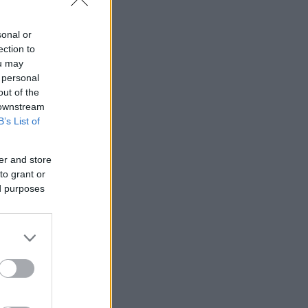
sonal or
ection to
ou may
 personal
out of the
 downstream
B’s List of
er and store
to grant or
ed purposes