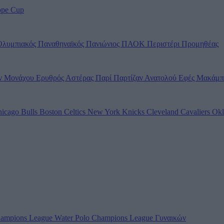
ope Cup
Ολυμπιακός
Παναθηναϊκός
Πανιώνιος
ΠΑΟΚ
Περιστέρι
Προμηθέας
ν Μονάχου
Ερυθρός Αστέρας
Παρί
Παρτίζαν
Ανατολού Εφές
Μακάμπ
icago Bulls
Boston Celtics
New York Knicks
Cleveland Cavaliers
Okl
hampions League
Water Polo Champions League Γυναικών