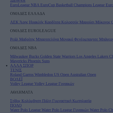
ΔΙΕΘΝΗ
EuroLeague
NBA
EuroCup
Basketball Champions League
Eur
ΟΜΑΔΕΣ ΕΛΛΑΔΑ
ΑΕΚ
Άρης
Ηρακλής
Καρδίτσα
Κολοσσός
Μαρούσι
Μύκονος
ΟΜΑΔΕΣ EUROLEAGUE
Ρεάλ Μαδρίτης
Μπαρτσελόνα
Μονακό
Φενέρμπαχτσε
Μπάγερ
ΟΜΑΔΕΣ ΝΒΑ
Milwaukee Bucks
Golden State Warriors
Los Angeles Lakers
Ch
Mavericks
Phoenix Suns
ΑΛΛΑ ΣΠΟΡ
ΤΕΝΙΣ
Roland Garros
Wimbledon
US Open
Australian Open
ΒΟΛΕΪ
Volley League
Volley League Γυναικών
ΑΘΛΗΜΑΤΑ
Στίβος
Κολύμβηση
Πάλη
Γυμναστική
Κωπηλασία
ΠΟΛΟ
Water Polo League
Water Polo League Γυναικών
Water Polo C