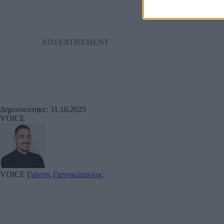
Δημοσιεύτηκε: 31.10.2025
VOICE
VOICE
Γιάννης Γιαννικόπουλος