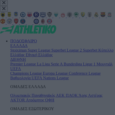
ΠΟΔΟΣΦΑΙΡΟ
ΕΛΛΑΔΑ
Stoiximan Super League
Superbet League 2
Superbet Κύπελλο
Ελλάδας
Εθνική Ελλάδας
ΔΙΕΘΝΗ
Premier League
La Liga
Serie A
Bundesliga
Ligue 1
Μουντιάλ
UEFA
Champions League
Europa League
Conference League
Βαθμολογία UEFA
Nations League
ΟΜΑΔΕΣ ΕΛΛΑΔΑ
Ολυμπιακός
Παναθηναϊκός
ΑΕΚ
ΠΑΟΚ
Άρης
Αστέρας
AKTOR
Ατρόμητος
ΟΦΗ
ΟΜΑΔΕΣ ΕΞΩΤΕΡΙΚΟΥ