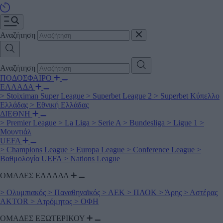
Αναζήτηση
Αναζήτηση
ΠΟΔΟΣΦΑΙΡΟ
ΕΛΛΑΔΑ
>
Stoiximan Super League
>
Superbet League 2
>
Superbet Κύπελλο
Ελλάδας
>
Εθνική Ελλάδας
ΔΙΕΘΝΗ
>
Premier League
>
La Liga
>
Serie A
>
Bundesliga
>
Ligue 1
>
Μουντιάλ
UEFA
>
Champions League
>
Europa League
>
Conference League
>
Βαθμολογία UEFA
>
Nations League
ΟΜΑΔΕΣ ΕΛΛΑΔΑ
>
Ολυμπιακός
>
Παναθηναϊκός
>
ΑΕΚ
>
ΠΑΟΚ
>
Άρης
>
Αστέρας
AKTOR
>
Ατρόμητος
>
ΟΦΗ
ΟΜΑΔΕΣ ΕΞΩΤΕΡΙΚΟΥ