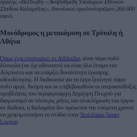
πράξης «Βελτίωση – Αναβάθμιση Υποδομών Εθνικού
Σταδίου Καλαμάτας», συνολικού προϋπολογισμού 266.600
ευρώ.
Μονόδρομος η μετακόμιση σε Τρίπολη ή
Αθήνα
Όπως έχει επισημάνει το Athletiko
, είναι πάρα πολύ
δύσκολο (αν όχι αδύνατον) να είναι όλα έτοιμα τον
Αύγουστο και να υπάρξει δυνατότητα έγκαιρης
αδειοδότησης. Η διαδικασία για τα έργα ξεκίνησε πάρα
πολύ αργά. Ακόμη και αν επιβεβαιωθούν οι υπεραισιόδοξες
προβλέψεις του περιφερειάρχη Δημήτρη Πτωχού για
διαγωνισμό σε τέσσερις μήνες και ολοκλήρωση του έργου
σε δώδεκα, η Καλαμάτα δεν πρόκειται την επόμενη χρονιά
να χρησιμοποιήσει το στάδιο στην
Stoiximan Super
League
.