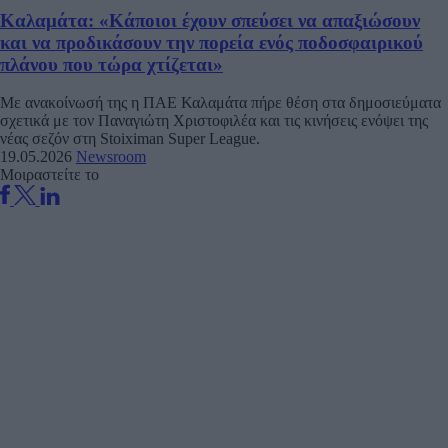
Καλαμάτα: «Κάποιοι έχουν σπεύσει να απαξιώσουν
και να προδικάσουν την πορεία ενός ποδοσφαιρικού
πλάνου που τώρα χτίζεται»
Με ανακοίνωσή της η ΠΑΕ Καλαμάτα πήρε θέση στα δημοσιεύματα
σχετικά με τον Παναγιώτη Χριστοφιλέα και τις κινήσεις ενόψει της
νέας σεζόν στη Stoiximan Super League.
19.05.2026
Newsroom
Μοιραστείτε το