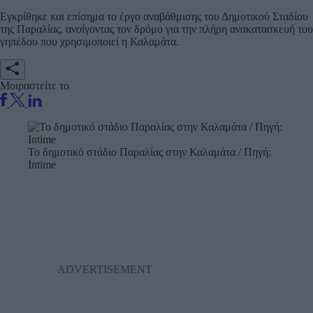
Εγκρίθηκε και επίσημα το έργο αναβάθμισης του Δημοτικού Σταδίου
της Παραλίας, ανοίγοντας τον δρόμο για την πλήρη ανακατασκευή του
γηπέδου που χρησιμοποιεί η Καλαμάτα.
Μοιραστείτε το
Το δημοτικό στάδιο Παραλίας στην Καλαμάτα / Πηγή:
Intime