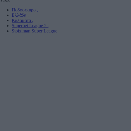
Ποδόσφαιρο
,
Ελλάδα
,
Καλαμάτα
,
Superbet League 2
,
Stoiximan Super League