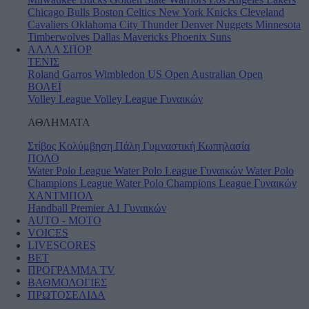
Chicago Bulls
Boston Celtics
New York Knicks
Cleveland
Cavaliers
Oklahoma City Thunder
Denver Nuggets
Minnesota
Timberwolves
Dallas Mavericks
Phoenix Suns
ΑΛΛΑ ΣΠΟΡ
ΤΕΝΙΣ
Roland Garros
Wimbledon
US Open
Australian Open
ΒΟΛΕΪ
Volley League
Volley League Γυναικών
ΑΘΛΗΜΑΤΑ
Στίβος
Κολύμβηση
Πάλη
Γυμναστική
Κωπηλασία
ΠΟΛΟ
Water Polo League
Water Polo League Γυναικών
Water Polo
Champions League
Water Polo Champions League Γυναικών
ΧΑΝΤΜΠΟΛ
Handball Premier
Α1 Γυναικών
AUTO - MOTO
VOICES
LIVESCORES
BET
ΠΡΟΓΡΑΜΜΑ TV
ΒΑΘΜΟΛΟΓΙΕΣ
ΠΡΩΤΟΣΕΛΙΔΑ