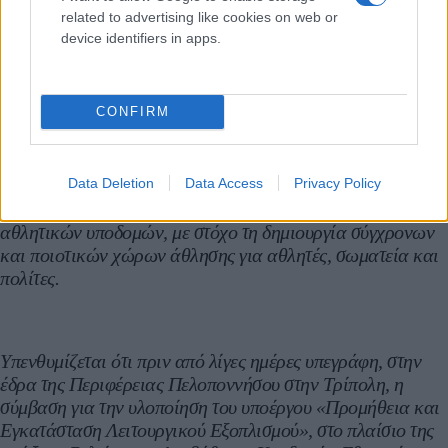
Το έργο περιλαμβάνει σημαντικές παρεμβάσεις
related to advertising like cookies on web or
device identifiers in apps.
εκσυγχρονισμού και αναβάθμισης των εγκαταστάσεων του
σταδίου, με στόχο τη βελτίωση της λειτουργικότητας, της
ασφάλειας και της συνολικής εικόνας της αθλητικής
υποδομής, η οποία αποτελεί σημείο αναφοράς για την
CONFIRM
Καλαμάτα και συνολικά τη Μεσσηνία.
Data Deletion
Data Access
Privacy Policy
Η εξέλιξη αυτή έρχεται σε συνέχεια των πρωτοβουλιών που
υλοποιεί η Περιφέρεια Πελοποννήσου για την ενίσχυση των
αθλητικών υποδομών, με στόχο τη δημιουργία σύγχρονων
και ποιοτικών χώρων άθλησης για αθλητές, σωματεία και
πολίτες.
Υπενθυμίζεται ότι πριν από λίγες ημέρες υπεγράφη, στην
έδρα της Περιφέρειας Πελοποννήσου στην Τρίπολη, η
σύμβαση για την υλοποίηση του υποέργου «Προμήθεια και
Εγκατάσταση Λειτουργικού Εξοπλισμού», στο πλαίσιο της