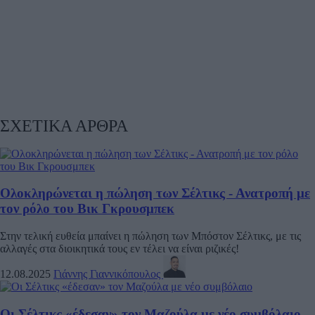
ΣΧΕΤΙΚΑ ΑΡΘΡΑ
Ολοκληρώνεται η πώληση των Σέλτικς - Ανατροπή με
τον ρόλο του Βικ Γκρουσμπεκ
Στην τελική ευθεία μπαίνει η πώληση των Μπόστον Σέλτικς, με τις
αλλαγές στα διοικητικά τους εν τέλει να είναι ριζικές!
12.08.2025
Γιάννης Γιαννικόπουλος
Οι Σέλτικς «έδεσαν» τον Μαζούλα με νέο συμβόλαιο