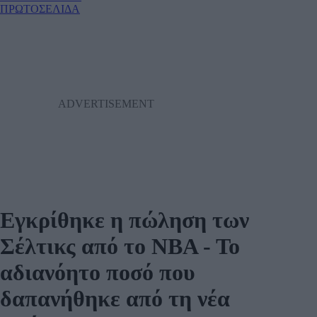
ΠΡΩΤΟΣΕΛΙΔΑ
Εγκρίθηκε η πώληση των
Σέλτικς από το ΝΒΑ - Το
αδιανόητο ποσό που
δαπανήθηκε από τη νέα