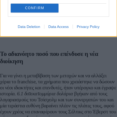
ομάδα, παίρνοντας τη σκυτάλη από την οικογένεια
Γκρούσμπεκ. Το καθεστώς στη θέση του... αφεντικού των
CONFIRM
Μπόστον Σέλτικς αλλάζει μετά από περίπου
23 χρόνια
,
όταν δηλαδή η παλιά διοίκηση απέκτησε το πλειοψηφικό
τους πακέτο, έναντι του ποσού των 360 εκατομμυρίων
Data Deletion
Data Access
Privacy Policy
δολαρίων.
Το αδιανόητο ποσό που επένδυσε η νέα
διοίκηση
Για να γίνει η μεταβίβαση των μετοχών και να αλλάξει
χέρια το franchise, τα χρήματα που χρειάστηκε να δώσουν
οι νέοι ιδιοκτήτες και επενδυτές, ήταν υπέρογκο και έγραψε
ιστορία.
6.1 δισεκατομμύρια δολάρια
βγήκαν από τους
λογαριασμούς του Τσίσχολμ και των συνεργατών του και
μία τεράστια ευθύνη βαραίνει πλέον τις πλάτες τους, αφού
έχουν χρέος να επαναφέρουν τους Σέλτικς στο Έβερστ του