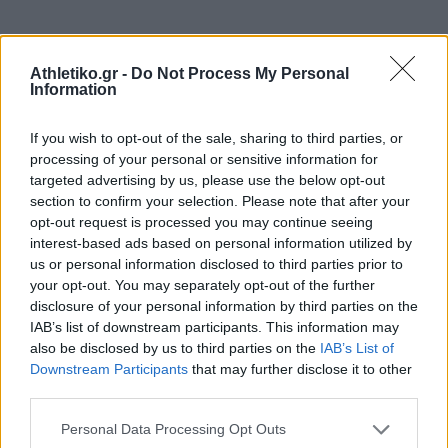
Μην χάνεις είδηση.
Βάλε το
στην Google
Athletiko.gr -
Do Not Process My Personal
Information
If you wish to opt-out of the sale, sharing to third parties, or
Στην Αμερική τα οικονομικά δεδομένα είναι χωρίς καμία
processing of your personal or sensitive information for
αμφιβολία εντελώς διαφορετικά από εκείνα της Ευρώπης,
targeted advertising by us, please use the below opt-out
αναφορικά φυσικά με όλους τους τομείς. Είτε έχει να κάνει
section to confirm your selection. Please note that after your
με μεταγραφές παικτών, μετακινήσεις
προπονητών
και
opt-out request is processed you may continue seeing
μεταβίβαση μετοχών, οι Αμερικανοί είναι (και θα είναι)
interest-based ads based on personal information utilized by
πολλά βήματα μπροστά, αφού και η οικονομία τους
us or personal information disclosed to third parties prior to
your opt-out. You may separately opt-out of the further
βρίσκεται σε άλλο επίπεδο.
disclosure of your personal information by third parties on the
IAB’s list of downstream participants. This information may
also be disclosed by us to third parties on the
IAB’s List of
Κάθε φορά που ακούγεται πως μία ομάδα που εδρεύει στις
Downstream Participants
that may further disclose it to other
third parties.
ΗΠΑ, πρόκειται να αλλάξει χέρια, οι πάντες «παγώνουν»
και περιμένουν να ακούσουν τα νούμερα βάση στα οποία
Please note that this website/app uses one or more Google
Personal Data Processing Opt Outs
γίνεται η εκάστοτε συζήτηση, με τις εκπλήξεις να είναι κάθε
services and may gather and store information including but