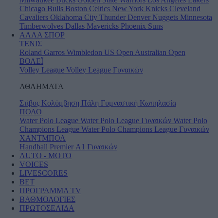
Chicago Bulls
Boston Celtics
New York Knicks
Cleveland
Cavaliers
Oklahoma City Thunder
Denver Nuggets
Minnesota
Timberwolves
Dallas Mavericks
Phoenix Suns
ΑΛΛΑ ΣΠΟΡ
ΤΕΝΙΣ
Roland Garros
Wimbledon
US Open
Australian Open
ΒΟΛΕΪ
Volley League
Volley League Γυναικών
ΑΘΛΗΜΑΤΑ
Στίβος
Κολύμβηση
Πάλη
Γυμναστική
Κωπηλασία
ΠΟΛΟ
Water Polo League
Water Polo League Γυναικών
Water Polo
Champions League
Water Polo Champions League Γυναικών
ΧΑΝΤΜΠΟΛ
Handball Premier
Α1 Γυναικών
AUTO - MOTO
VOICES
LIVESCORES
BET
ΠΡΟΓΡΑΜΜΑ TV
ΒΑΘΜΟΛΟΓΙΕΣ
ΠΡΩΤΟΣΕΛΙΔΑ