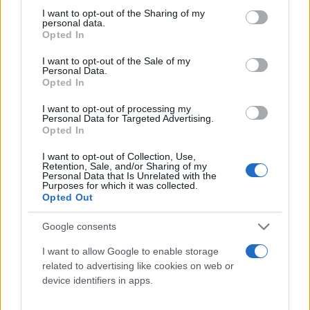
φορά όλο και μεγαλύτερες. Πλέον όμως, η πραγματικότητα
not limited to your visit or usage behaviour. You may click to
I want to opt-out of the Sharing of my
personal data.
ξεπερνά κάθε προσδοκία και ο λόγος είναι πως το
ΝΒΑ
grant or deny consent to Google and its third-party tags to
Opted In
ενέκρινε την πώληση
των Μπόστον Σέλτικς
και το κλαμπ
use your data for below specified purposes in below Google
αλλάζει σελίδα, αποκτώντας νέες βάσεις και στοχεύοντας
consent section.
I want to opt-out of the Sale of my
Personal Data.
φυσικά σε νέες κορυφές.
Opted In
I want to opt-out of processing my
NBA approves record $6.1-billion
Personal Data for Targeted Advertising.
sale of Boston Celtics to private
Opted In
equity mogul Bill Chisholm
I want to opt-out of Collection, Use,
https://t.co/D8hq9pDvyq
Retention, Sale, and/or Sharing of my
pic.twitter.com/NHysr9E7E5
Personal Data that Is Unrelated with the
Purposes for which it was collected.
Opted Out
— The Globe and Mail (@globeandmail)
August 13, 2025
Google consents
Η αλλαγή στο κομμάτι της ιδιοκτησίας των «Κελτών»
ήταν
I want to allow Google to enable storage
γνωστή εδώ και καιρό, αλλά πλέον τα πάντα
related to advertising like cookies on web or
επισημοποιούνται. Ο Γουίλιαμ Τσίσχολμ και το επενδυτικό
device identifiers in apps.
του γκρουπ, αναλαμβάνουν δράση και «απογειώνουν» την