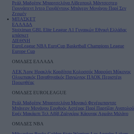
Ρεάλ Μαδρίτης
Μπαρτσελόνα
Λίβερπουλ
Μάντσεστερ
Γιουνάιτεντ
Ιντερ
Γιουβέντους
Μπάγερν Μονάχου
Παρί Σεν
Ζερμέν
ΜΠΑΣΚΕΤ
ΕΛΛΑΔΑ
Stoiximan GBL
Elite League
Α1 Γυναικών
Εθνική Ελλάδας
μπάσκετ
ΔΙΕΘΝΗ
EuroLeague
NBA
EuroCup
Basketball Champions League
Europe Cup
ΟΜΑΔΕΣ ΕΛΛΑΔΑ
ΑΕΚ
Άρης
Ηρακλής
Καρδίτσα
Κολοσσός
Μαρούσι
Μύκονος
Ολυμπιακός
Παναθηναϊκός
Πανιώνιος
ΠΑΟΚ
Περιστέρι
Προμηθέας
ΟΜΑΔΕΣ EUROLEAGUE
Ρεάλ Μαδρίτης
Μπαρτσελόνα
Μονακό
Φενέρμπαχτσε
Μπάγερν Μονάχου
Ερυθρός Αστέρας
Παρί
Παρτίζαν
Ανατολού
Εφές
Μακάμπι Τελ Αβίβ
Ζαλγκίρις Κάουνας
Αρμάνι Μιλάνο
ΟΜΑΔΕΣ ΝΒΑ
Milwaukee Bucks
Golden State Warriors
Los Angeles Lakers