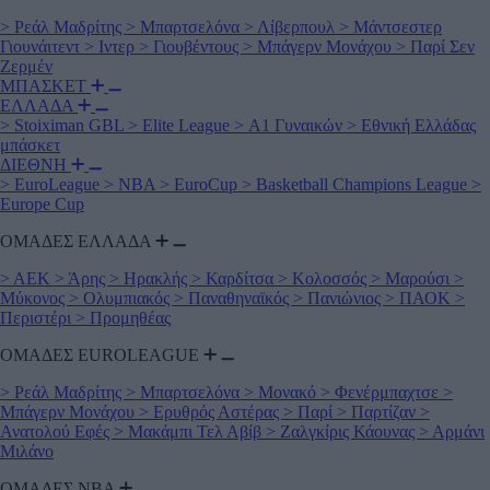
>
Ρεάλ Μαδρίτης
>
Μπαρτσελόνα
>
Λίβερπουλ
>
Μάντσεστερ
Γιουνάιτεντ
>
Ιντερ
>
Γιουβέντους
>
Μπάγερν Μονάχου
>
Παρί Σεν
Ζερμέν
ΜΠΑΣΚΕΤ
ΕΛΛΑΔΑ
>
Stoiximan GBL
>
Elite League
>
Α1 Γυναικών
>
Εθνική Ελλάδας
μπάσκετ
ΔΙΕΘΝΗ
>
EuroLeague
>
NBA
>
EuroCup
>
Basketball Champions League
>
Europe Cup
ΟΜΑΔΕΣ ΕΛΛΑΔΑ
>
ΑΕΚ
>
Άρης
>
Ηρακλής
>
Καρδίτσα
>
Κολοσσός
>
Μαρούσι
>
Μύκονος
>
Ολυμπιακός
>
Παναθηναϊκός
>
Πανιώνιος
>
ΠΑΟΚ
>
Περιστέρι
>
Προμηθέας
ΟΜΑΔΕΣ EUROLEAGUE
>
Ρεάλ Μαδρίτης
>
Μπαρτσελόνα
>
Μονακό
>
Φενέρμπαχτσε
>
Μπάγερν Μονάχου
>
Ερυθρός Αστέρας
>
Παρί
>
Παρτίζαν
>
Ανατολού Εφές
>
Μακάμπι Τελ Αβίβ
>
Ζαλγκίρις Κάουνας
>
Αρμάνι
Μιλάνο
ΟΜΑΔΕΣ ΝΒΑ