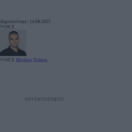
Δημοσιεύτηκε: 14.08.2025
VOICE
VOICE
Μιχάλης Ντόκος