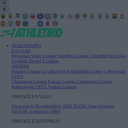
ΠΟΔΟΣΦΑΙΡΟ
ΕΛΛΑΔΑ
Stoiximan Super League
Superbet League 2
Superbet Κύπελλο
Ελλάδας
Εθνική Ελλάδας
ΔΙΕΘΝΗ
Premier League
La Liga
Serie A
Bundesliga
Ligue 1
Μουντιάλ
UEFA
Champions League
Europa League
Conference League
Βαθμολογία UEFA
Nations League
ΟΜΑΔΕΣ ΕΛΛΑΔΑ
Ολυμπιακός
Παναθηναϊκός
ΑΕΚ
ΠΑΟΚ
Άρης
Αστέρας
AKTOR
Ατρόμητος
ΟΦΗ
ΟΜΑΔΕΣ ΕΞΩΤΕΡΙΚΟΥ