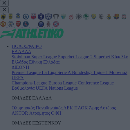
ΠΟΔΟΣΦΑΙΡΟ
ΕΛΛΑΔΑ
Stoiximan Super League
Superbet League 2
Superbet Κύπελλο
Ελλάδας
Εθνική Ελλάδας
ΔΙΕΘΝΗ
Premier League
La Liga
Serie A
Bundesliga
Ligue 1
Μουντιάλ
UEFA
Champions League
Europa League
Conference League
Βαθμολογία UEFA
Nations League
ΟΜΑΔΕΣ ΕΛΛΑΔΑ
Ολυμπιακός
Παναθηναϊκός
ΑΕΚ
ΠΑΟΚ
Άρης
Αστέρας
AKTOR
Ατρόμητος
ΟΦΗ
ΟΜΑΔΕΣ ΕΞΩΤΕΡΙΚΟΥ