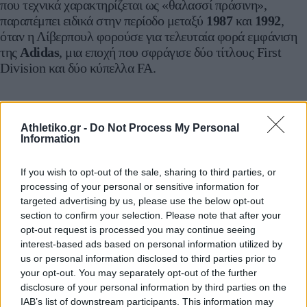
που τεχνικά χαρακτηρίζεται ως «θαλασσί πράσινη»,
παραπέμπει ειδικά στην περίοδο μεταξύ
1987
και
1992
,
όταν η Λίβερπουλ φορούσε για τελευταία φορά εμφάνιση
της
Adidas
, μια εποχή που σφράγισε δύο τίτλους First
Division και δύο κύπελλα FA.
Introducing our 2025/26
Athletiko.gr -
Do Not Process My Personal
Information
@adidasfootball
third kit. Inspired by
the 90s. 😮‍💨
If you wish to opt-out of the sale, sharing to third parties, or
pic.twitter.com/YC48T34oDn
processing of your personal or sensitive information for
targeted advertising by us, please use the below opt-out
— Liverpool FC (@LFC)
September 9, 2025
section to confirm your selection. Please note that after your
opt-out request is processed you may continue seeing
Πιθανότατα τα πιο διάσημα τιρκουάζ κιτ στην ιστορία της
interest-based ads based on personal information utilized by
Λίβερπουλ είναι τα δύο εκτός έδρας που ακολούθησαν λίγο
us or personal information disclosed to third parties prior to
αργότερα, από το
1993
έως το
1995
(λευκό σώμα,
your opt-out. You may separately opt-out of the further
τιρκουάζ μανίκια και τρεις μαύρες διαγώνιες ρίγες στα
disclosure of your personal information by third parties on the
πλευρά) και το
εμβληματικό σχέδιο
του
1995-96
IAB’s list of downstream participants. This information may