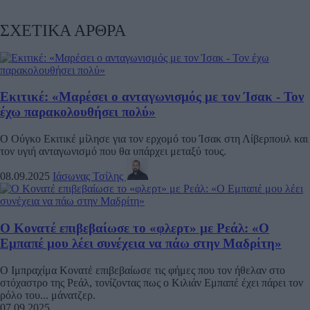
ΣΧΕΤΙΚΑ ΑΡΘΡΑ
Εκιτικέ: «Μαρέσει ο ανταγωνισμός με τον Ίσακ - Τον
έχω παρακολουθήσει πολύ»
Ο Ούγκο Εκιτικέ μίλησε για τον ερχομό του Ίσακ στη Λίβερπουλ και
τον υγιή ανταγωνισμό που θα υπάρχει μεταξύ τους.
08.09.2025
Ιάσωνας Τσίλης
Ο Κονατέ επιβεβαίωσε το «φλερτ» με Ρεάλ: «Ο
Εμπαπέ μου λέει συνέχεια να πάω στην Μαδρίτη»
Ο Ιμπραχίμα Κονατέ επιβεβαίωσε τις φήμες που τον ήθελαν στο
στόχαστρο της Ρεάλ, τονίζοντας πως ο Κιλιάν Εμπαπέ έχει πάρει τον
ρόλο του... μάνατζερ.
07.09.2025