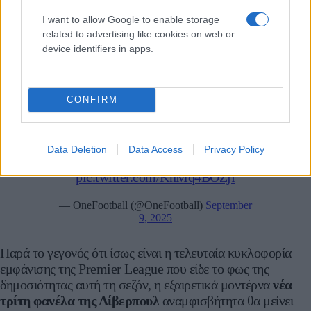
— adidas Football (@adidasfootball)
I want to allow Google to enable storage
September 9, 2025
related to advertising like cookies on web or
device identifiers in apps.
Η λαιμόκοψη έχει κοφτερό, σταυρωτό σχέδιο σε λευκό
χρώμα με λεπτομέρειες σε μαύρο και γκρι, οι οποίες
επαναλαμβάνονται και στα μανίκι, προσδίδοντας μια
CONFIRM
αίσθηση κομψότητας πιστή στην εποχή.
Liverpool FC's new adidas Third kit
Data Deletion
Data Access
Privacy Policy
could be an instant classic 😳🔥
pic.twitter.com/KnMq4BOZjf
— OneFootball (@OneFootball)
September
9, 2025
Παρά το γεγονός ότι ίσως είναι η τελευταία κυκλοφορία
εμφάνισης της Premier League που είδε το φως της
δημοσιότητας αυτή τη σεζόν, η εξαιρετικά μοντέρνα
νέα
τρίτη φανέλα της Λίβερπουλ
αναμφισβήτητα θα μείνει