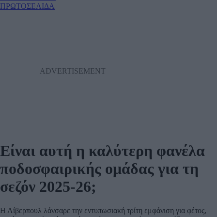
ΠΡΩΤΟΣΕΛΙΔΑ
Είναι αυτή η καλύτερη φανέλα
ποδοσφαιρικής ομάδας για τη
σεζόν 2025-26;
Η Λίβερπουλ λάνσαρε την εντυπωσιακή τρίτη εμφάνιση για φέτος,