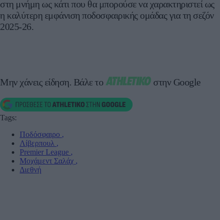
στη μνήμη ως κάτι που θα μπορούσε να χαρακτηριστεί ως
η καλύτερη εμφάνιση ποδοσφαιρικής ομάδας για τη σεζόν
2025-26.
Μην χάνεις είδηση.
Βάλε το
στην Google
Tags:
Ποδόσφαιρο
,
Λίβερπουλ
,
Premier League
,
Μοχάμεντ Σαλάχ
,
Διεθνή