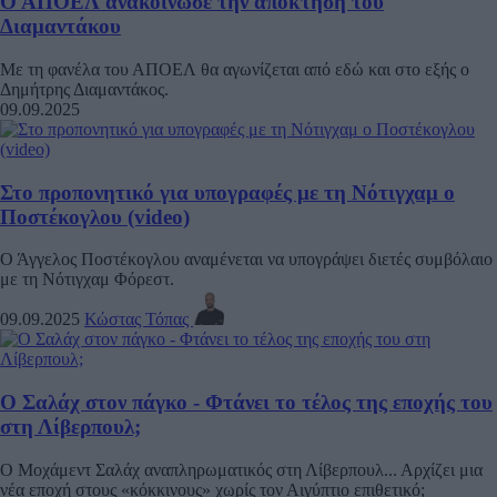
Ο ΑΠΟΕΛ ανακοίνωσε την απόκτηση του
Διαμαντάκου
Με τη φανέλα του ΑΠΟΕΛ θα αγωνίζεται από εδώ και στο εξής ο
Δημήτρης Διαμαντάκος.
09.09.2025
Στο προπονητικό για υπογραφές με τη Νότιγχαμ ο
Ποστέκογλου (video)
Ο Άγγελος Ποστέκογλου αναμένεται να υπογράψει διετές συμβόλαιο
με τη Νότιγχαμ Φόρεστ.
09.09.2025
Κώστας Τόπας
Ο Σαλάχ στον πάγκο - Φτάνει το τέλος της εποχής του
στη Λίβερπουλ;
Ο Μοχάμεντ Σαλάχ αναπληρωματικός στη Λίβερπουλ... Αρχίζει μια
νέα εποχή στους «κόκκινους» χωρίς τον Αιγύπτιο επιθετικό;