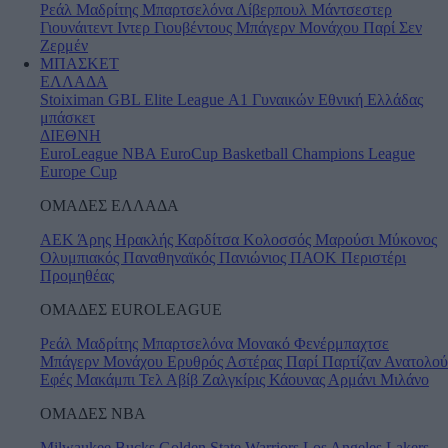
Ρεάλ Μαδρίτης
Μπαρτσελόνα
Λίβερπουλ
Μάντσεστερ
Γιουνάιτεντ
Ιντερ
Γιουβέντους
Μπάγερν Μονάχου
Παρί Σεν
Ζερμέν
ΜΠΑΣΚΕΤ
ΕΛΛΑΔΑ
Stoiximan GBL
Elite League
Α1 Γυναικών
Εθνική Ελλάδας
μπάσκετ
ΔΙΕΘΝΗ
EuroLeague
NBA
EuroCup
Basketball Champions League
Europe Cup
ΟΜΑΔΕΣ ΕΛΛΑΔΑ
ΑΕΚ
Άρης
Ηρακλής
Καρδίτσα
Κολοσσός
Μαρούσι
Μύκονος
Ολυμπιακός
Παναθηναϊκός
Πανιώνιος
ΠΑΟΚ
Περιστέρι
Προμηθέας
ΟΜΑΔΕΣ EUROLEAGUE
Ρεάλ Μαδρίτης
Μπαρτσελόνα
Μονακό
Φενέρμπαχτσε
Μπάγερν Μονάχου
Ερυθρός Αστέρας
Παρί
Παρτίζαν
Ανατολού
Εφές
Μακάμπι Τελ Αβίβ
Ζαλγκίρις Κάουνας
Αρμάνι Μιλάνο
ΟΜΑΔΕΣ ΝΒΑ
Milwaukee Bucks
Golden State Warriors
Los Angeles Lakers