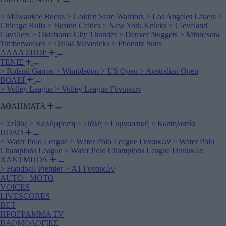
>
Milwaukee Bucks
>
Golden State Warriors
>
Los Angeles Lakers
>
Chicago Bulls
>
Boston Celtics
>
New York Knicks
>
Cleveland
Cavaliers
>
Oklahoma City Thunder
>
Denver Nuggets
>
Minnesota
Timberwolves
>
Dallas Mavericks
>
Phoenix Suns
ΑΛΛΑ ΣΠΟΡ
ΤΕΝΙΣ
>
Roland Garros
>
Wimbledon
>
US Open
>
Australian Open
ΒΟΛΕΪ
>
Volley League
>
Volley League Γυναικών
ΑΘΛΗΜΑΤΑ
>
Στίβος
>
Κολύμβηση
>
Πάλη
>
Γυμναστική
>
Κωπηλασία
ΠΟΛΟ
>
Water Polo League
>
Water Polo League Γυναικών
>
Water Polo
Champions League
>
Water Polo Champions League Γυναικών
ΧΑΝΤΜΠΟΛ
>
Handball Premier
>
Α1 Γυναικών
AUTO - MOTO
VOICES
LIVESCORES
BET
ΠΡΟΓΡΑΜΜΑ TV
ΒΑΘΜΟΛΟΓΙΕΣ