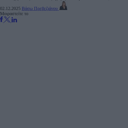
02.12.2025
Βάσω Πρεβεζιάνου
Μοιραστείτε το