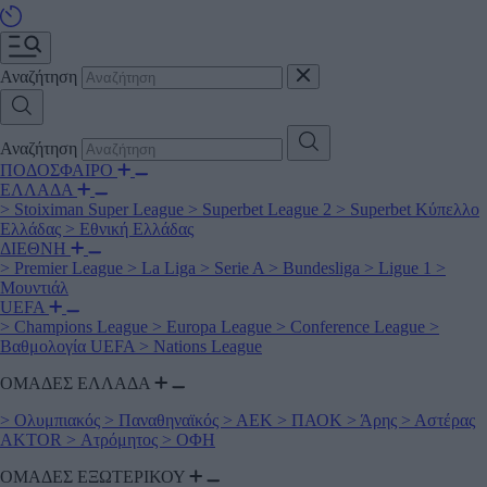
Αναζήτηση
Αναζήτηση
ΠΟΔΟΣΦΑΙΡΟ
ΕΛΛΑΔΑ
>
Stoiximan Super League
>
Superbet League 2
>
Superbet Κύπελλο
Ελλάδας
>
Εθνική Ελλάδας
ΔΙΕΘΝΗ
>
Premier League
>
La Liga
>
Serie A
>
Bundesliga
>
Ligue 1
>
Μουντιάλ
UEFA
>
Champions League
>
Europa League
>
Conference League
>
Βαθμολογία UEFA
>
Nations League
ΟΜΑΔΕΣ ΕΛΛΑΔΑ
>
Ολυμπιακός
>
Παναθηναϊκός
>
ΑΕΚ
>
ΠΑΟΚ
>
Άρης
>
Αστέρας
AKTOR
>
Ατρόμητος
>
ΟΦΗ
ΟΜΑΔΕΣ ΕΞΩΤΕΡΙΚΟΥ