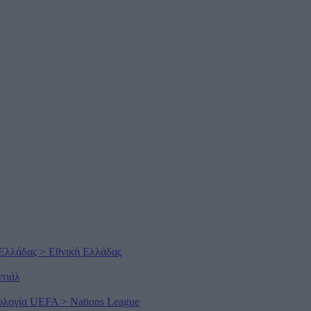
 Ελλάδας
>
Εθνική Ελλάδας
τιάλ
ολογία UEFA
>
Nations League