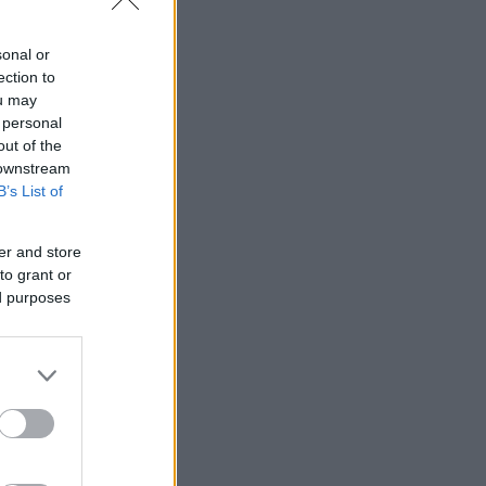
sonal or
ection to
ou may
 personal
out of the
 downstream
B’s List of
er and store
to grant or
ed purposes