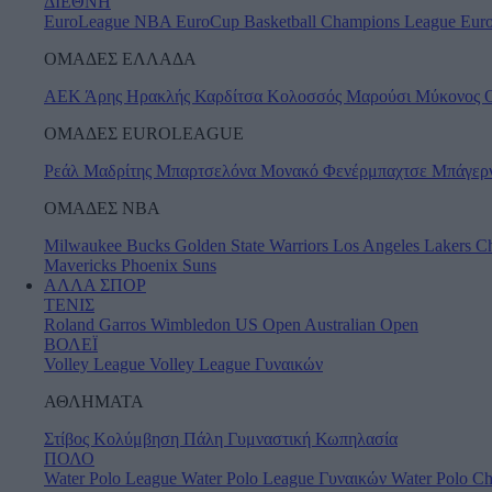
ΔΙΕΘΝΗ
EuroLeague
NBA
EuroCup
Basketball Champions League
Eur
ΟΜΑΔΕΣ ΕΛΛΑΔΑ
ΑΕΚ
Άρης
Ηρακλής
Καρδίτσα
Κολοσσός
Μαρούσι
Μύκονος
ΟΜΑΔΕΣ EUROLEAGUE
Ρεάλ Μαδρίτης
Μπαρτσελόνα
Μονακό
Φενέρμπαχτσε
Μπάγερ
ΟΜΑΔΕΣ ΝΒΑ
Milwaukee Bucks
Golden State Warriors
Los Angeles Lakers
Ch
Mavericks
Phoenix Suns
ΑΛΛΑ ΣΠΟΡ
ΤΕΝΙΣ
Roland Garros
Wimbledon
US Open
Australian Open
ΒΟΛΕΪ
Volley League
Volley League Γυναικών
ΑΘΛΗΜΑΤΑ
Στίβος
Κολύμβηση
Πάλη
Γυμναστική
Κωπηλασία
ΠΟΛΟ
Water Polo League
Water Polo League Γυναικών
Water Polo C