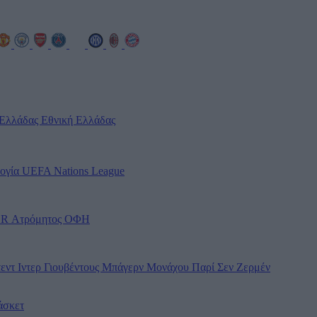
 Ελλάδας
Εθνική Ελλάδας
ογία UEFA
Nations League
OR
Ατρόμητος
ΟΦΗ
τεντ
Ιντερ
Γιουβέντους
Μπάγερν Μονάχου
Παρί Σεν Ζερμέν
άσκετ