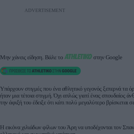
Μην χάνεις είδηση.
Βάλε το
στην Google
Υπάρχουν στιγμές που ένα αθλητικό γεγονός ξεπερνά τα όρ
ήταν μια τέτοια στιγμή. Όχι απλώς γιατί ένας σπουδαίος
την άφιξή του έδειξε ότι κάτι πολύ μεγαλύτερο βρίσκεται σε
Η εικόνα χιλιάδων φίλων του Άρη να υποδέχονται τον Σπα
ελληνικό και ευρωπαϊκό μπάσκετ.