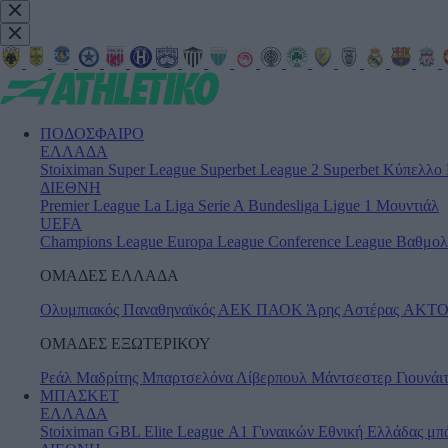
ΠΟΔΟΣΦΑΙΡΟ
ΕΛΛΑΔΑ
Stoiximan Super League
Superbet League 2
Superbet Κύπελλο
ΔΙΕΘΝΗ
Premier League
La Liga
Serie A
Bundesliga
Ligue 1
Μουντιάλ
UEFA
Champions League
Europa League
Conference League
Βαθμολ
ΟΜΑΔΕΣ ΕΛΛΑΔΑ
Ολυμπιακός
Παναθηναϊκός
ΑΕΚ
ΠΑΟΚ
Άρης
Αστέρας AKT
ΟΜΑΔΕΣ ΕΞΩΤΕΡΙΚΟΥ
Ρεάλ Μαδρίτης
Μπαρτσελόνα
Λίβερπουλ
Μάντσεστερ Γιουνάι
ΜΠΑΣΚΕΤ
ΕΛΛΑΔΑ
Stoiximan GBL
Elite League
Α1 Γυναικών
Εθνική Ελλάδας μπ