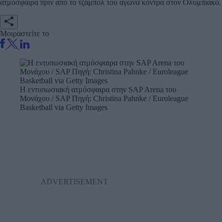
ατμόσφαιρα πριν από το τζάμπολ του αγώνα κόντρα στον Ολυμπιακό.
Μοιραστείτε το
Η εντυπωσιακή ατμόσφαιρα στην SAP Arena του
Μονάχου / SAP Πηγή: Christina Pahnke / Euroleague
Basketball via Getty Images