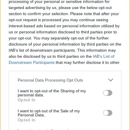
processing of your personal or sensitive information for
Μην χάνεις είδηση.
Βάλε το
στην Google
targeted advertising by us, please use the below opt-out
section to confirm your selection. Please note that after your
opt-out request is processed you may continue seeing
interest-based ads based on personal information utilized by
us or personal information disclosed to third parties prior to
O Ολυμπιακός βρίσκεται στο Μόναχο
για το παιχνίδι της
your opt-out. You may separately opt-out of the further
6ης αγωνιστικής κόντρα στη Μπάγερν, με στόχο μία ακόμα
disclosure of your personal information by third parties on the
νίκη στη σεζόν.
IAB’s list of downstream participants. This information may
also be disclosed by us to third parties on the
IAB’s List of
Downstream Participants
that may further disclose it to other
third parties.
Το SAP Garden είναι κατάμεστο, καθώς υπάρχουν πάνω
Please note that this website/app uses one or more Google
Personal Data Processing Opt Outs
από 2,500 φίλοι των Πειραιωτών. Την ίδια στιγμή που οι
services and may gather and store information including but
Βαυαροί κατέκλεισαν το γήπεδο και δημιούργησαν
not limited to your visit or usage behaviour. You may click to
I want to opt-out of the Sharing of my
εντυπωσιακή ατμόσραιρα.
personal data.
grant or deny consent to Google and its third-party tags to
Opted In
use your data for below specified purposes in below Google
consent section.
Πριν από το τζάμπολ ετοίμασαν ένα ξεχωριστό coreo, με
I want to opt-out of the Sale of my
Personal Data.
τον αρχηγό της ομάδας, Βλάντιμιρ Λούτσιτς, να έχει την
Opted In
τιμητική του, δείχνοντας πως ήταν έτοιμοι για... μάχη.