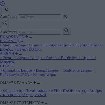
Αναζήτηση
Αναζήτηση
ΠΟΔΟΣΦΑΙΡΟ
ΕΛΛΑΔΑ
>
Stoiximan Super League
>
Superbet League 2
>
Superbet Κύπελλο
Ελλάδας
>
Εθνική Ελλάδας
ΔΙΕΘΝΗ
>
Premier League
>
La Liga
>
Serie A
>
Bundesliga
>
Ligue 1
>
Μουντιάλ
UEFA
>
Champions League
>
Europa League
>
Conference League
>
Βαθμολογία UEFA
>
Nations League
ΟΜΑΔΕΣ ΕΛΛΑΔΑ
>
Ολυμπιακός
>
Παναθηναϊκός
>
ΑΕΚ
>
ΠΑΟΚ
>
Άρης
>
Αστέρας
AKTOR
>
Ατρόμητος
>
ΟΦΗ
ΟΜΑΔΕΣ ΕΞΩΤΕΡΙΚΟΥ