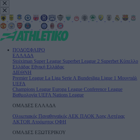
ΠΟΔΟΣΦΑΙΡΟ
ΕΛΛΑΔΑ
Stoiximan Super League
Superbet League 2
Superbet Κύπελλο
Ελλάδας
Εθνική Ελλάδας
ΔΙΕΘΝΗ
Premier League
La Liga
Serie A
Bundesliga
Ligue 1
Μουντιάλ
UEFA
Champions League
Europa League
Conference League
Βαθμολογία UEFA
Nations League
ΟΜΑΔΕΣ ΕΛΛΑΔΑ
Ολυμπιακός
Παναθηναϊκός
ΑΕΚ
ΠΑΟΚ
Άρης
Αστέρας
AKTOR
Ατρόμητος
ΟΦΗ
ΟΜΑΔΕΣ ΕΞΩΤΕΡΙΚΟΥ