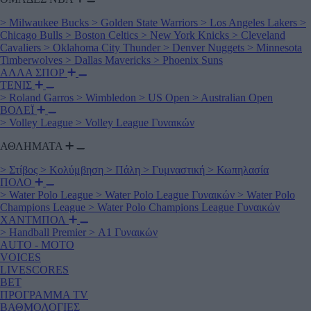
>
Milwaukee Bucks
>
Golden State Warriors
>
Los Angeles Lakers
>
Chicago Bulls
>
Boston Celtics
>
New York Knicks
>
Cleveland
Cavaliers
>
Oklahoma City Thunder
>
Denver Nuggets
>
Minnesota
Timberwolves
>
Dallas Mavericks
>
Phoenix Suns
ΑΛΛΑ ΣΠΟΡ
ΤΕΝΙΣ
>
Roland Garros
>
Wimbledon
>
US Open
>
Australian Open
ΒΟΛΕΪ
>
Volley League
>
Volley League Γυναικών
ΑΘΛΗΜΑΤΑ
>
Στίβος
>
Κολύμβηση
>
Πάλη
>
Γυμναστική
>
Κωπηλασία
ΠΟΛΟ
>
Water Polo League
>
Water Polo League Γυναικών
>
Water Polo
Champions League
>
Water Polo Champions League Γυναικών
ΧΑΝΤΜΠΟΛ
>
Handball Premier
>
Α1 Γυναικών
AUTO - MOTO
VOICES
LIVESCORES
BET
ΠΡΟΓΡΑΜΜΑ TV
ΒΑΘΜΟΛΟΓΙΕΣ