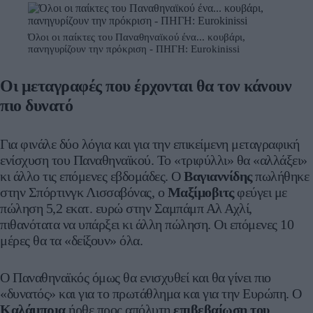
Όλοι οι παίκτες του Παναθηναϊκού ένα... κουβάρι,
πανηγυρίζουν την πρόκριση - ΠΗΓΗ: Eurokinissi
Οι μεταγραφές που έρχονται θα τον κάνουν
πιο δυνατό
Για φινάλε δύο λόγια και για την επικείμενη μεταγραφική
ενίσχυση του Παναθηναϊκού. Το «τριφύλλι» θα «αλλάξει»
κι άλλο τις επόμενες εβδομάδες. Ο
Βαγιαννίδης
πωλήθηκε
στην Σπόρτινγκ Λισσαβόνας, ο
Μαξίμοβιτς
φεύγει με
πώληση 5,2 εκατ. ευρώ στην Σαμπάμπ Αλ Αχλί,
πιθανότατα να υπάρξει κι άλλη πώληση. Οι επόμενες 10
μέρες θα τα «δείξουν» όλα.
Ο Παναθηναϊκός όμως θα ενισχυθεί και θα γίνει πιο
«δυνατός» και για το πρωτάθλημα και για την Ευρώπη. Ο
Καλάμπρια
ήρθε προς απόλυτη
επιβεβαίωση του