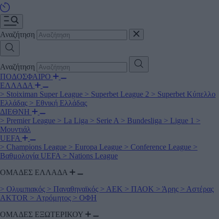
Αναζήτηση
Αναζήτηση
ΠΟΔΟΣΦΑΙΡΟ
ΕΛΛΑΔΑ
>
Stoiximan Super League
>
Superbet League 2
>
Superbet Κύπελλο
Ελλάδας
>
Εθνική Ελλάδας
ΔΙΕΘΝΗ
>
Premier League
>
La Liga
>
Serie A
>
Bundesliga
>
Ligue 1
>
Μουντιάλ
UEFA
>
Champions League
>
Europa League
>
Conference League
>
Βαθμολογία UEFA
>
Nations League
ΟΜΑΔΕΣ ΕΛΛΑΔΑ
>
Ολυμπιακός
>
Παναθηναϊκός
>
ΑΕΚ
>
ΠΑΟΚ
>
Άρης
>
Αστέρας
AKTOR
>
Ατρόμητος
>
ΟΦΗ
ΟΜΑΔΕΣ ΕΞΩΤΕΡΙΚΟΥ