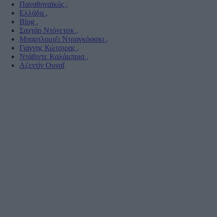
Παναθηναϊκός
,
Ελλάδα
,
Blog
,
Σαχτάρ Ντόνετσκ
,
Μπαρτλομιέι Ντραγκόφσκι
,
Γιάννης Κώτσιρας
,
Ντάβιντε Καλάμπρια
,
Αζεντίν Ουναΐ