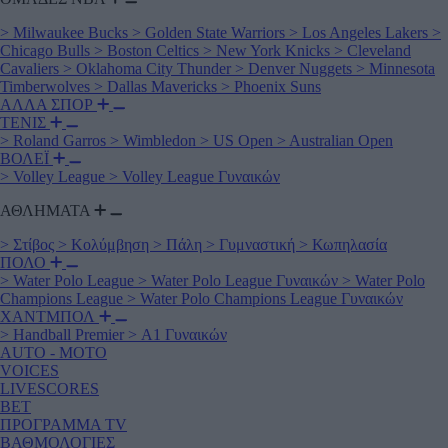
>
Milwaukee Bucks
>
Golden State Warriors
>
Los Angeles Lakers
>
Chicago Bulls
>
Boston Celtics
>
New York Knicks
>
Cleveland
Cavaliers
>
Oklahoma City Thunder
>
Denver Nuggets
>
Minnesota
Timberwolves
>
Dallas Mavericks
>
Phoenix Suns
ΑΛΛΑ ΣΠΟΡ
ΤΕΝΙΣ
>
Roland Garros
>
Wimbledon
>
US Open
>
Australian Open
ΒΟΛΕΪ
>
Volley League
>
Volley League Γυναικών
ΑΘΛΗΜΑΤΑ
>
Στίβος
>
Κολύμβηση
>
Πάλη
>
Γυμναστική
>
Κωπηλασία
ΠΟΛΟ
>
Water Polo League
>
Water Polo League Γυναικών
>
Water Polo
Champions League
>
Water Polo Champions League Γυναικών
ΧΑΝΤΜΠΟΛ
>
Handball Premier
>
Α1 Γυναικών
AUTO - MOTO
VOICES
LIVESCORES
BET
ΠΡΟΓΡΑΜΜΑ TV
ΒΑΘΜΟΛΟΓΙΕΣ