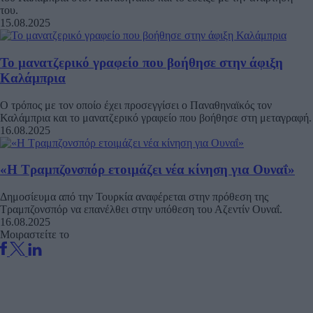
του.
15.08.2025
Το μανατζερικό γραφείο που βοήθησε στην άφιξη
Καλάμπρια
Ο τρόπος με τον οποίο έχει προσεγγίσει ο Παναθηναϊκός τον
Καλάμπρια και το μανατζερικό γραφείο που βοήθησε στη μεταγραφή.
16.08.2025
«Η Τραμπζονσπόρ ετοιμάζει νέα κίνηση για Ουναΐ»
Δημοσίευμα από την Τουρκία αναφέρεται στην πρόθεση της
Τραμπζονσπόρ να επανέλθει στην υπόθεση του Αζεντίν Ουναΐ.
16.08.2025
Μοιραστείτε το