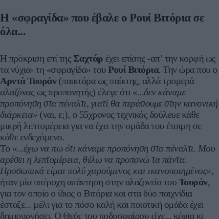
Η «σφραγίδα» που έβαλε ο Ρουί Βιτόρια σε
όλα...
Η πρόκριση επί της
Σαχτάρ
έχει επίσης -απ’ την κορφή ως
τα νύχια- τη «σφραγίδα» του
Ρουί Βιτόρια
. Την ώρα που ο
Αρντά Τουράν
(παικτάρα ως παίκτης, αλλά τρομερά
αλαζόνας ως προπονητής) έλεγε ότι «...
δεν κάναμε
προπόνηση στα πέναλτι, γιατί θα περάσουμε στην κανονική
διάρκεια»
(ναι, ε;), ο 55χρονος τεχνικός δούλευε κάθε
μικρή λεπτομέρεια για να έχει την ομάδα του έτοιμη σε
κάθε ενδεχόμενο.
Το «...
έχω να πω ότι κάναμε προπόνηση στα πέναλτι. Μου
αρέσει η λεπτομέρεια, θέλω να προπονώ τα πάντα.
Προσωπικά είμαι πολύ χαρούμενος και ικανοποιημένος»,
ήταν μία υπέροχη απάντηση στην αλαζονεία του
Τουράν
,
για τον οποίο ο ίδιος ο Βιτόρια και στα δύο παιχνίδια
έσταζε... μέλι για το πόσο καλή και ποιοτική ομάδα έχει
δημιουργήσει. Ο Θεός του ποδοσφαίρου είχε... κέφια κι