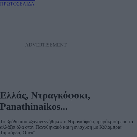
ΠΡΩΤΟΣΕΛΙΔΑ
Ελλάς, Ντραγκόφσκι,
Panathinaikos...
Το βράδυ που «ξαναγεννήθηκε» ο Ντραγκόφσκι, η πρόκριση που τα
αλλάζει όλα στον Παναθηναϊκό και η ενίσχυση με Καλάμπρια,
Ταμπόρδα, Ουναΐ.