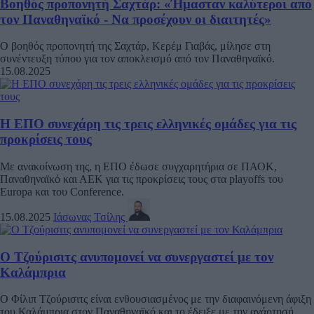
Βοηθός προπονητή Σαχτάρ: «Ήμασταν καλύτεροι από
τον Παναθηναϊκό - Να προσέχουν οι διαιτητές»
Ο βοηθός προπονητή της Σαχτάρ, Κερέμ Γιαβάς, μίλησε στη
συνέντευξη τύπου για τον αποκλεισμό από τον Παναθηναϊκό.
15.08.2025
Η ΕΠΟ συνεχάρη τις τρεις ελληνικές ομάδες για τις
προκρίσεις τους
Με ανακοίνωση της, η ΕΠΟ έδωσε συγχαρητήρια σε ΠΑΟΚ,
Παναθηναϊκό και ΑΕΚ για τις προκρίσεις τους στα playoffs του
Europa και του Conference.
15.08.2025
Ιάσωνας Τσίλης
Ο Τζούρισιτς ανυπομονεί να συνεργαστεί με τον
Καλάμπρια
Ο Φίλιπ Τζούρισιτς είναι ενθουσιασμένος με την διαφαινόμενη άφιξη
του Καλάμπρια στον Παναθηναϊκό και το έδειξε με την ανάρτησή