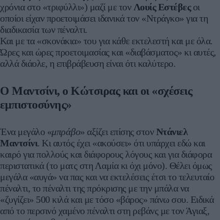
χρόνια στο «τριφύλλι») μαζί με τον
Λουίς Εστέβες
οι
οποίοι είχαν προετοιμάσει ιδανικά τον «Ντράγκο» για τη
διαδικασία των πέναλτι.
Και με τα «σκονάκια» του για κάθε εκτελεστή και με όλα.
Ώρες και ώρες προετοιμασίας και «διαβάσματος» κι αυτές,
αλλά διάολε, η επιβράβευση είναι ότι καλύτερο.
Ο Μαντσίνι, ο Κώτσιρας και οι «σχέσεις
εμπιστοσύνης»
Ένα μεγάλο «
μπράβο
» αξίζει επίσης στον
Ντάνιελ
Μαντσίνι
. Κι αυτός έχει «ακούσει» ότι υπάρχει εδώ και
καιρό για πολλούς και διάφορους λόγους και για διάφορα
περιστατικά (το ματς στη Λαμία κι όχι μόνο). Θέλει όμως
μεγάλα «αυγά» να πας και να εκτελέσεις έτσι το τελευταίο
πέναλτι, το πέναλτι της πρόκρισης με την μπάλα να
«ζυγίζει» 500 κιλά και με τόσο «βάρος» πάνω σου. Ειδικά
από το περσινό χαμένο πέναλτι στη ρεβάνς με τον Άγιαξ,