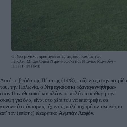
Οι δύο μεγάλοι πρωταγωνιστές της διαδικασίας των
πέναλτι, Μπαρτλομιέι Ντραγκόφσκι και Ντάνιελ Μαντσίνι -
ΠΗΓΗ: ΙΝΤΙΜΕ
Αυτό το βράδυ της Πέμπτης (14/8), παίζοντας στην πατρίδα
του, την Πολωνία, ο
Ντραγκόφσκι «ξαναγεννήθηκε»
στον Παναθηναϊκό και πλέον με πολύ πιο καθαρή την
σκέψη για όλα, είναι στο χέρι του να επιστρέψει σε
κανονικά στάνταρντς, έχοντας πολύ ισχυρό ανταγωνισμό
απ’ τον (επίσης) εξαιρετικό
Αλμπάν
Λαφόν
.