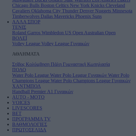
Chicago Bulls
Boston Celtics
New York Knicks
Cleveland
Cavaliers
Oklahoma City Thunder
Denver Nuggets
Minnesota
Timberwolves
Dallas Mavericks
Phoenix Suns
ΑΛΛΑ ΣΠΟΡ
ΤΕΝΙΣ
Roland Garros
Wimbledon
US Open
Australian Open
ΒΟΛΕΪ
Volley League
Volley League Γυναικών
ΑΘΛΗΜΑΤΑ
Στίβος
Κολύμβηση
Πάλη
Γυμναστική
Κωπηλασία
ΠΟΛΟ
Water Polo League
Water Polo League Γυναικών
Water Polo
Champions League
Water Polo Champions League Γυναικών
ΧΑΝΤΜΠΟΛ
Handball Premier
Α1 Γυναικών
AUTO - MOTO
VOICES
LIVESCORES
BET
ΠΡΟΓΡΑΜΜΑ TV
ΒΑΘΜΟΛΟΓΙΕΣ
ΠΡΩΤΟΣΕΛΙΔΑ