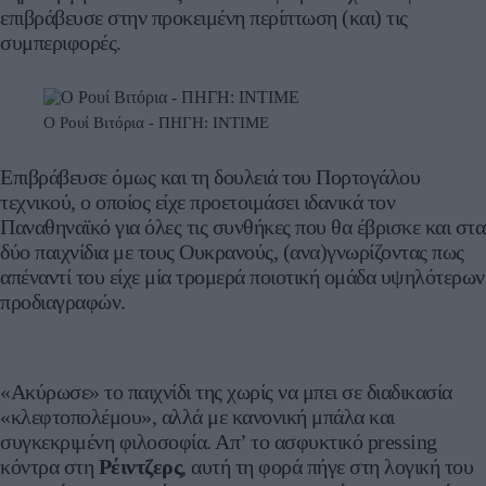
επιβράβευσε στην προκειμένη περίπτωση (και) τις
συμπεριφορές.
Ο Ρουί Βιτόρια - ΠΗΓΗ: ΙΝΤΙΜΕ
Επιβράβευσε όμως και τη δουλειά του Πορτογάλου
τεχνικού, ο οποίος είχε προετοιμάσει ιδανικά τον
Παναθηναϊκό για όλες τις συνθήκες που θα έβρισκε και στα
δύο παιχνίδια με τους Ουκρανούς, (ανα)γνωρίζοντας πως
απέναντί του είχε μία τρομερά ποιοτική ομάδα υψηλότερων
προδιαγραφών.
«Ακύρωσε» το παιχνίδι της χωρίς να μπει σε διαδικασία
«κλεφτοπολέμου», αλλά με κανονική μπάλα και
συγκεκριμένη φιλοσοφία. Απ’ το ασφυκτικό pressing
κόντρα στη
Ρέιντζερς
, αυτή τη φορά πήγε στη λογική του