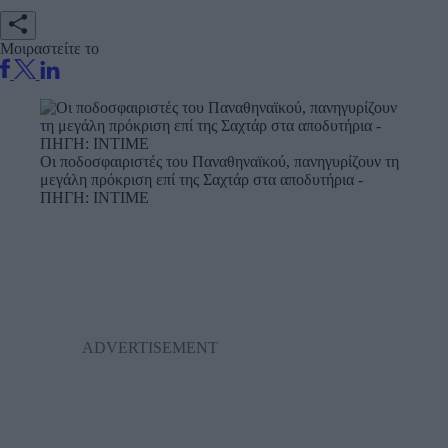
Μοιραστείτε το
Οι ποδοσφαιριστές του Παναθηναϊκού, πανηγυρίζουν τη
μεγάλη πρόκριση επί της Σαχτάρ στα αποδυτήρια -
ΠΗΓΗ: ΙΝΤΙΜΕ