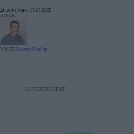
Δημοσιεύτηκε: 15.08.2025
VOICE
VOICE
Κώστας Γουλής