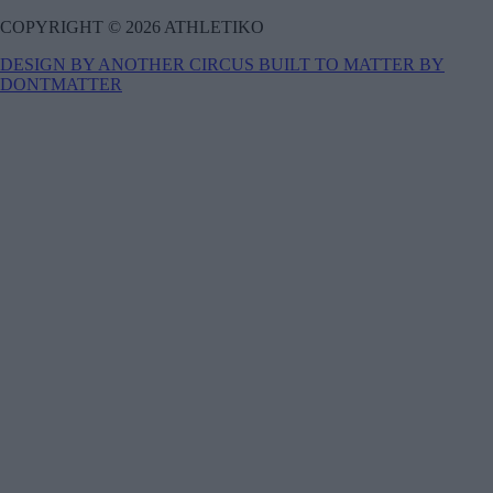
COPYRIGHT © 2026 ATHLETIKO
DESIGN BY ANOTHER CIRCUS
BUILT TO MATTER BY
DONTMATTER