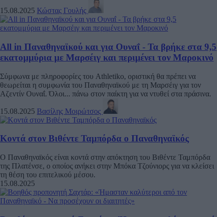
15.08.2025
Κώστας Γουλής
All in Παναθηναϊκού και για Ουναΐ - Τα βρήκε στα 9,5
εκατομμύρια με Μαρσέιγ και περιμένει τον Μαροκινό
Σύμφωνα με πληροφορίες του Athletiko, οριστική θα πρέπει να
θεωρείται η συμφωνία του Παναθηναϊκού με τη Μαρσέιγ για τον
Αζεντίν Ουναΐ. Όλοι... πάνω στον παίκτη για να ντυθεί στα πράσινα.
15.08.2025
Βασίλης Μοιρώτσος
Κοντά στον Βιθέντε Ταμπόρδα ο Παναθηναϊκός
Ο Παναθηναϊκός είναι κοντά στην απόκτηση του Βιθέντε Ταμπόρδα
της Πλατένσε, ο οποίος ανήκει στην Μπόκα Τζούνιορς για να κλείσει
τη θέση του επιτελικού μέσου.
15.08.2025