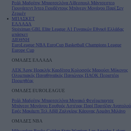
Ρεάλ Μαδρίτης
Μπαρτσελόνα
Λίβερπουλ
Μάντσεστερ
Γιουνάιτεντ
Ιντερ
Γιουβέντους
Μπάγερν Μονάχου
Παρί Σεν
Ζερμέν
ΜΠΑΣΚΕΤ
ΕΛΛΑΔΑ
Stoiximan GBL
Elite League
Α1 Γυναικών
Εθνική Ελλάδας
μπάσκετ
ΔΙΕΘΝΗ
EuroLeague
NBA
EuroCup
Basketball Champions League
Europe Cup
ΟΜΑΔΕΣ ΕΛΛΑΔΑ
ΑΕΚ
Άρης
Ηρακλής
Καρδίτσα
Κολοσσός
Μαρούσι
Μύκονος
Ολυμπιακός
Παναθηναϊκός
Πανιώνιος
ΠΑΟΚ
Περιστέρι
Προμηθέας
ΟΜΑΔΕΣ EUROLEAGUE
Ρεάλ Μαδρίτης
Μπαρτσελόνα
Μονακό
Φενέρμπαχτσε
Μπάγερν Μονάχου
Ερυθρός Αστέρας
Παρί
Παρτίζαν
Ανατολού
Εφές
Μακάμπι Τελ Αβίβ
Ζαλγκίρις Κάουνας
Αρμάνι Μιλάνο
ΟΜΑΔΕΣ ΝΒΑ
Milwaukee Bucks
Golden State Warriors
Los Angeles Lakers