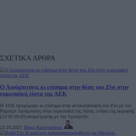
ΣΧΕΤΙΚΑ ΑΡΘΡΑ
Ο Λιούμπιτσιτς κι επίσημα στην θέση του Ζίνι στην
ευρωπαϊκή λίστα της ΑΕΚ
Η ΑΕΚ προχώρησε κι επίσημα στην αντικατάσταση του Ζίνι με τον
Ρόμπερτ Λιούμπισιτς στην ευρωπαϊκή της λίστα, ενόψει της αυριανής
(23/10 19:45) αναμέτρησης με την Αμπερντίν.
22.10.2025
Τάσος Καπετανάκος