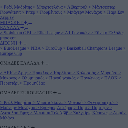
>
Ρεάλ Μαδρίτης
>
Μπαρτσελόνα
>
Λίβερπουλ
>
Μάντσεστερ
Γιουνάιτεντ
>
Ιντερ
>
Γιουβέντους
>
Μπάγερν Μονάχου
>
Παρί Σεν
Ζερμέν
ΜΠΑΣΚΕΤ
ΕΛΛΑΔΑ
>
Stoiximan GBL
>
Elite League
>
Α1 Γυναικών
>
Εθνική Ελλάδας
μπάσκετ
ΔΙΕΘΝΗ
>
EuroLeague
>
NBA
>
EuroCup
>
Basketball Champions League
>
Europe Cup
ΟΜΑΔΕΣ ΕΛΛΑΔΑ
>
ΑΕΚ
>
Άρης
>
Ηρακλής
>
Καρδίτσα
>
Κολοσσός
>
Μαρούσι
>
Μύκονος
>
Ολυμπιακός
>
Παναθηναϊκός
>
Πανιώνιος
>
ΠΑΟΚ
>
Περιστέρι
>
Προμηθέας
ΟΜΑΔΕΣ EUROLEAGUE
>
Ρεάλ Μαδρίτης
>
Μπαρτσελόνα
>
Μονακό
>
Φενέρμπαχτσε
>
Μπάγερν Μονάχου
>
Ερυθρός Αστέρας
>
Παρί
>
Παρτίζαν
>
Ανατολού Εφές
>
Μακάμπι Τελ Αβίβ
>
Ζαλγκίρις Κάουνας
>
Αρμάνι
Μιλάνο
ΟΜΑΔΕΣ ΝΒΑ