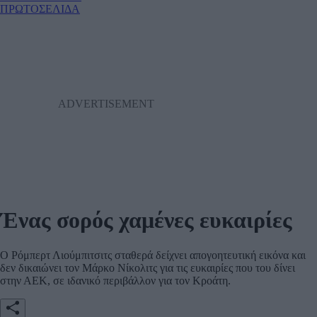
ΠΡΩΤΟΣΕΛΙΔΑ
Ένας σορός χαμένες ευκαιρίες
Ο Ρόμπερτ Λιούμπιτσιτς σταθερά δείχνει απογοητευτική εικόνα και
δεν δικαιώνει τον Μάρκο Νίκολιτς για τις ευκαιρίες που του δίνει
στην ΑΕΚ, σε ιδανικό περιβάλλον για τον Κροάτη.