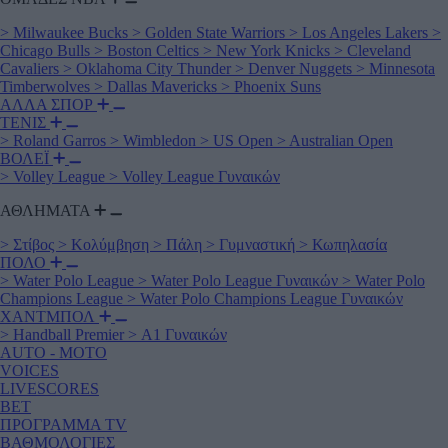
>
Milwaukee Bucks
>
Golden State Warriors
>
Los Angeles Lakers
>
Chicago Bulls
>
Boston Celtics
>
New York Knicks
>
Cleveland
Cavaliers
>
Oklahoma City Thunder
>
Denver Nuggets
>
Minnesota
Timberwolves
>
Dallas Mavericks
>
Phoenix Suns
ΑΛΛΑ ΣΠΟΡ
ΤΕΝΙΣ
>
Roland Garros
>
Wimbledon
>
US Open
>
Australian Open
ΒΟΛΕΪ
>
Volley League
>
Volley League Γυναικών
ΑΘΛΗΜΑΤΑ
>
Στίβος
>
Κολύμβηση
>
Πάλη
>
Γυμναστική
>
Κωπηλασία
ΠΟΛΟ
>
Water Polo League
>
Water Polo League Γυναικών
>
Water Polo
Champions League
>
Water Polo Champions League Γυναικών
ΧΑΝΤΜΠΟΛ
>
Handball Premier
>
Α1 Γυναικών
AUTO - MOTO
VOICES
LIVESCORES
BET
ΠΡΟΓΡΑΜΜΑ TV
ΒΑΘΜΟΛΟΓΙΕΣ