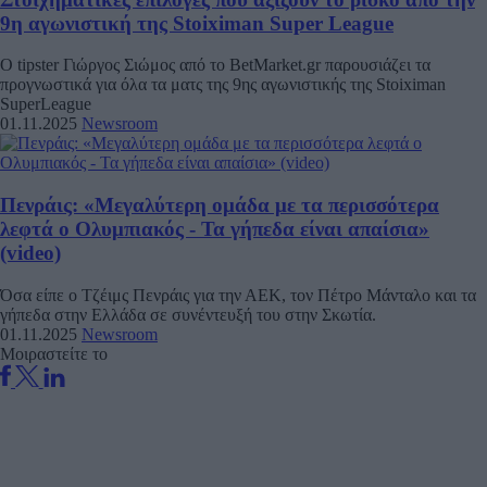
9η αγωνιστική της Stoiximan Super League
Ο tipster Γιώργος Σιώμος από το BetMarket.gr παρουσιάζει τα
προγνωστικά για όλα τα ματς της 9ης αγωνιστικής της Stoiximan
SuperLeague
01.11.2025
Newsroom
Πενράις: «Μεγαλύτερη ομάδα με τα περισσότερα
λεφτά ο Ολυμπιακός - Τα γήπεδα είναι απαίσια»
(video)
Όσα είπε ο Τζέιμς Πενράις για την ΑΕΚ, τον Πέτρο Μάνταλο και τα
γήπεδα στην Ελλάδα σε συνέντευξή του στην Σκωτία.
01.11.2025
Newsroom
Μοιραστείτε το