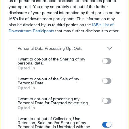
us or personal information disclosed to third parties prior to
your opt-out. You may separately opt-out of the further
Μην χάνεις είδηση.
Βάλε το
στην Google
disclosure of your personal information by third parties on the
IAB’s list of downstream participants. This information may
also be disclosed by us to third parties on the
IAB’s List of
Downstream Participants
that may further disclose it to other
third parties.
Κάθε μεγάλη ομάδα στην Ευρώπη, έχει τη δική της βάση
Please note that this website/app uses one or more Google
Personal Data Processing Opt Outs
οπαδών. Στην Αγγλία ωστόσο, το έχουν πάει σε... άλλο
services and may gather and store information including but
επίπεδο. Η πλειοψηφία των φιλάθλων, ζουν και αναπνέουν
not limited to your visit or usage behaviour. You may click to
I want to opt-out of the Sharing of my
για το ποδόσφαιρο.
personal data.
grant or deny consent to Google and its third-party tags to
Opted In
use your data for below specified purposes in below Google
consent section.
I want to opt-out of the Sale of my
Personal Data.
Η
Λίβερπουλ
, ούσα μια απ' τις ιστορικότερες ομάδες του
Opted In
Νησιού, αλλά και ολόκληρου του πλανήτη,
έχει
I want to opt-out of processing my
υποστηρικτές σε όλο τον κόσμο
. Ένας εξ' αυτών, είναι ο
Personal Data for Targeted Advertising.
Φλόριαν Θούρλερ
.
Opted In
I want to opt-out of Collection, Use,
Πρόκειται για έναν Ελβετό, ο οποίος υποστηρίζει φανατικά
Retention, Sale, and/or Sharing of my
Personal Data that Is Unrelated with the
τους «ρεντς», όντας μάλιστα και πρώην πρόεδρος στη