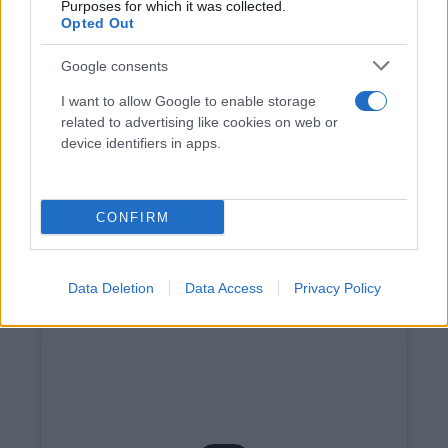
Purposes for which it was collected.
λέσχη οπαδών της Λίβερπουλ στη Ζυρίχη.
Opted Out
Google consents
Ο Θούρλερ έχει συλλέξει 1047 φανέλες της ομάδας του
I want to allow Google to enable storage
related to advertising like cookies on web or
Μέρσεϊσαιντ, όλα αυτά τα χρόνια, επίδοση που αποτελεί
device identifiers in apps.
ρεκόρ. Ο οπαδός των πρωταθλητών Αγγλίας μάλιστα,
άπλωσε όλες τις φανέλες του σε λενα γήπεδο, με το
αποτέλεσμα να είναι εντυπωσιακό και την εικόνα να...
μιλάει από μόνη της.
CONFIRM
Data Deletion
Data Access
Privacy Policy