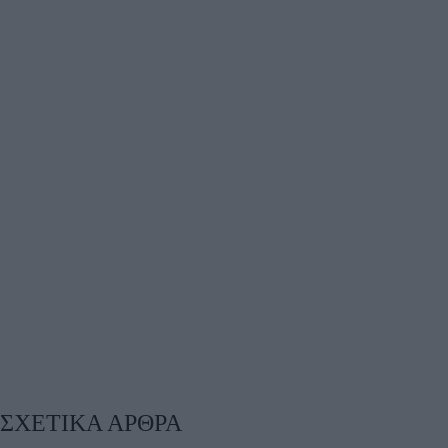
ΣΧΕΤΙΚΑ ΑΡΘΡΑ