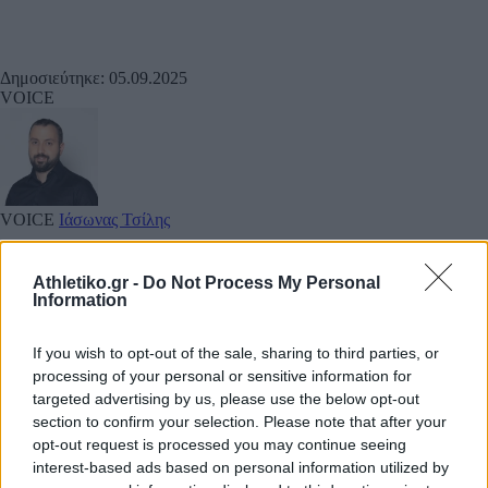
Δημοσιεύτηκε: 05.09.2025
VOICE
VOICE
Ιάσωνας Τσίλης
Athletiko.gr -
Do Not Process My Personal
Information
If you wish to opt-out of the sale, sharing to third parties, or
processing of your personal or sensitive information for
targeted advertising by us, please use the below opt-out
section to confirm your selection. Please note that after your
opt-out request is processed you may continue seeing
interest-based ads based on personal information utilized by