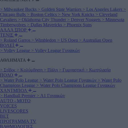
>
Milwaukee Bucks
>
Golden State Warriors
>
Los Angeles Lakers
>
Chicago Bulls
>
Boston Celtics
>
New York Knicks
>
Cleveland
Cavaliers
>
Oklahoma City Thunder
>
Denver Nuggets
>
Minnesota
Timberwolves
>
Dallas Mavericks
>
Phoenix Suns
ΑΛΛΑ ΣΠΟΡ
ΤΕΝΙΣ
>
Roland Garros
>
Wimbledon
>
US Open
>
Australian Open
ΒΟΛΕΪ
>
Volley League
>
Volley League Γυναικών
ΑΘΛΗΜΑΤΑ
>
Στίβος
>
Κολύμβηση
>
Πάλη
>
Γυμναστική
>
Κωπηλασία
ΠΟΛΟ
>
Water Polo League
>
Water Polo League Γυναικών
>
Water Polo
Champions League
>
Water Polo Champions League Γυναικών
ΧΑΝΤΜΠΟΛ
>
Handball Premier
>
Α1 Γυναικών
AUTO - MOTO
VOICES
LIVESCORES
BET
ΠΡΟΓΡΑΜΜΑ TV
ΒΑΘΜΟΛΟΓΙΕΣ