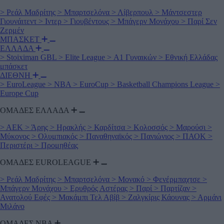
>
Ρεάλ Μαδρίτης
>
Μπαρτσελόνα
>
Λίβερπουλ
>
Μάντσεστερ
Γιουνάιτεντ
>
Ιντερ
>
Γιουβέντους
>
Μπάγερν Μονάχου
>
Παρί Σεν
Ζερμέν
ΜΠΑΣΚΕΤ
ΕΛΛΑΔΑ
>
Stoiximan GBL
>
Elite League
>
Α1 Γυναικών
>
Εθνική Ελλάδας
μπάσκετ
ΔΙΕΘΝΗ
>
EuroLeague
>
NBA
>
EuroCup
>
Basketball Champions League
>
Europe Cup
ΟΜΑΔΕΣ ΕΛΛΑΔΑ
>
ΑΕΚ
>
Άρης
>
Ηρακλής
>
Καρδίτσα
>
Κολοσσός
>
Μαρούσι
>
Μύκονος
>
Ολυμπιακός
>
Παναθηναϊκός
>
Πανιώνιος
>
ΠΑΟΚ
>
Περιστέρι
>
Προμηθέας
ΟΜΑΔΕΣ EUROLEAGUE
>
Ρεάλ Μαδρίτης
>
Μπαρτσελόνα
>
Μονακό
>
Φενέρμπαχτσε
>
Μπάγερν Μονάχου
>
Ερυθρός Αστέρας
>
Παρί
>
Παρτίζαν
>
Ανατολού Εφές
>
Μακάμπι Τελ Αβίβ
>
Ζαλγκίρις Κάουνας
>
Αρμάνι
Μιλάνο
ΟΜΑΔΕΣ ΝΒΑ