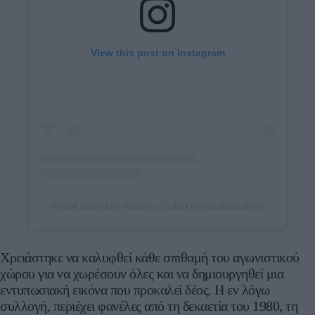
View this post on Instagram
A post shared by Fanatics Collect (@fanaticscollect)
Χρειάστηκε να καλυφθεί κάθε σπιθαμή του αγωνιστικού
χώρου για να χωρέσουν όλες και να δημιουργηθεί μια
εντυπωσιακή εικόνα που προκαλεί δέος. Η εν λόγω
συλλογή, περιέχει φανέλες από τη δεκαετία του 1980, τη