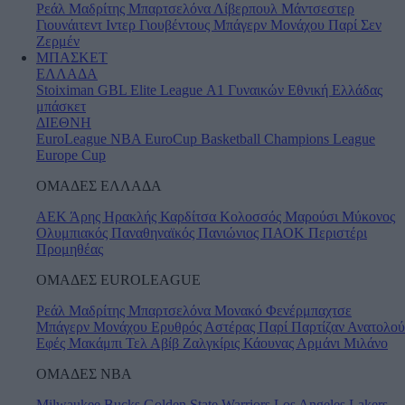
Ρεάλ Μαδρίτης
Μπαρτσελόνα
Λίβερπουλ
Μάντσεστερ
Γιουνάιτεντ
Ιντερ
Γιουβέντους
Μπάγερν Μονάχου
Παρί Σεν
Ζερμέν
ΜΠΑΣΚΕΤ
ΕΛΛΑΔΑ
Stoiximan GBL
Elite League
Α1 Γυναικών
Εθνική Ελλάδας
μπάσκετ
ΔΙΕΘΝΗ
EuroLeague
NBA
EuroCup
Basketball Champions League
Europe Cup
ΟΜΑΔΕΣ ΕΛΛΑΔΑ
ΑΕΚ
Άρης
Ηρακλής
Καρδίτσα
Κολοσσός
Μαρούσι
Μύκονος
Ολυμπιακός
Παναθηναϊκός
Πανιώνιος
ΠΑΟΚ
Περιστέρι
Προμηθέας
ΟΜΑΔΕΣ EUROLEAGUE
Ρεάλ Μαδρίτης
Μπαρτσελόνα
Μονακό
Φενέρμπαχτσε
Μπάγερν Μονάχου
Ερυθρός Αστέρας
Παρί
Παρτίζαν
Ανατολού
Εφές
Μακάμπι Τελ Αβίβ
Ζαλγκίρις Κάουνας
Αρμάνι Μιλάνο
ΟΜΑΔΕΣ ΝΒΑ
Milwaukee Bucks
Golden State Warriors
Los Angeles Lakers