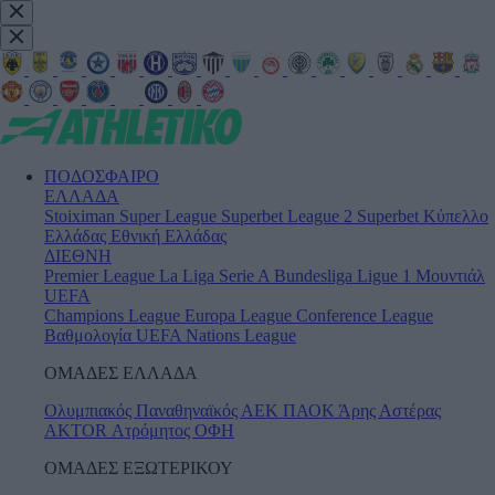
ΠΟΔΟΣΦΑΙΡΟ
ΕΛΛΑΔΑ
Stoiximan Super League
Superbet League 2
Superbet Κύπελλο
Ελλάδας
Εθνική Ελλάδας
ΔΙΕΘΝΗ
Premier League
La Liga
Serie A
Bundesliga
Ligue 1
Μουντιάλ
UEFA
Champions League
Europa League
Conference League
Βαθμολογία UEFA
Nations League
ΟΜΑΔΕΣ ΕΛΛΑΔΑ
Ολυμπιακός
Παναθηναϊκός
ΑΕΚ
ΠΑΟΚ
Άρης
Αστέρας
AKTOR
Ατρόμητος
ΟΦΗ
ΟΜΑΔΕΣ ΕΞΩΤΕΡΙΚΟΥ