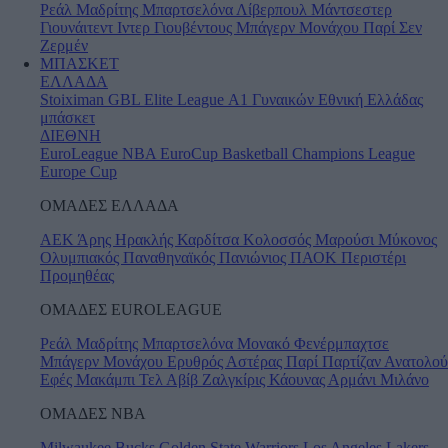
Ρεάλ Μαδρίτης
Μπαρτσελόνα
Λίβερπουλ
Μάντσεστερ
Γιουνάιτεντ
Ιντερ
Γιουβέντους
Μπάγερν Μονάχου
Παρί Σεν
Ζερμέν
ΜΠΑΣΚΕΤ
ΕΛΛΑΔΑ
Stoiximan GBL
Elite League
Α1 Γυναικών
Εθνική Ελλάδας
μπάσκετ
ΔΙΕΘΝΗ
EuroLeague
NBA
EuroCup
Basketball Champions League
Europe Cup
ΟΜΑΔΕΣ ΕΛΛΑΔΑ
ΑΕΚ
Άρης
Ηρακλής
Καρδίτσα
Κολοσσός
Μαρούσι
Μύκονος
Ολυμπιακός
Παναθηναϊκός
Πανιώνιος
ΠΑΟΚ
Περιστέρι
Προμηθέας
ΟΜΑΔΕΣ EUROLEAGUE
Ρεάλ Μαδρίτης
Μπαρτσελόνα
Μονακό
Φενέρμπαχτσε
Μπάγερν Μονάχου
Ερυθρός Αστέρας
Παρί
Παρτίζαν
Ανατολού
Εφές
Μακάμπι Τελ Αβίβ
Ζαλγκίρις Κάουνας
Αρμάνι Μιλάνο
ΟΜΑΔΕΣ ΝΒΑ
Milwaukee Bucks
Golden State Warriors
Los Angeles Lakers