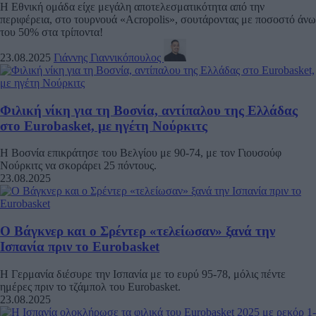
Η Εθνική ομάδα είχε μεγάλη αποτελεσματικότητα από την
περιφέρεια, στο τουρνουά «Acropolis», σουτάροντας με ποσοστό άνω
του 50% στα τρίποντα!
23.08.2025
Γιάννης Γιαννικόπουλος
Φιλική νίκη για τη Βοσνία, αντίπαλου της Ελλάδας
στο Eurobasket, με ηγέτη Νούρκιτς
Η Βοσνία επικράτησε του Βελγίου με 90-74, με τον Γιουσούφ
Νούρκιτς να σκοράρει 25 πόντους.
23.08.2025
Ο Βάγκνερ και ο Σρέντερ «τελείωσαν» ξανά την
Ισπανία πριν το Eurobasket
Η Γερμανία διέσυρε την Ισπανία με το ευρύ 95-78, μόλις πέντε
ημέρες πριν το τζάμπολ του Eurobasket.
23.08.2025