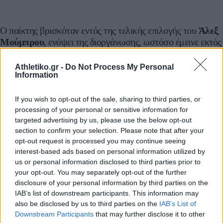
Ο παίκτης βρισκόταν εντός της τελικής επιλογής του
Άλεξ
Μούμπρου
, ενόψει της διοργάνωσης, ωστόσο έμεινε εκτός
αποστολής από το φιλικό της ομάδας του με αντίπαλο την
Ισπανία
λόγω ενοχλήσεων. Οι μυϊκές ενοχλήσεις αυτές,
Athletiko.gr -
Do Not Process My Personal
Information
όπως όλα δείχνουν θα τον κρατήσουν μακριά από τα παρκέ
του
Eurobasket
.
If you wish to opt-out of the sale, sharing to third parties, or
processing of your personal or sensitive information for
Tough break for Germany! David
targeted advertising by us, please use the below opt-out
Kramer out of the EuroBasket
section to confirm your selection. Please note that after your
squad.
https://t.co/Dac5ALtFOA
opt-out request is processed you may continue seeing
interest-based ads based on personal information utilized by
— Basketball Sphere (@BSphere_)
August
us or personal information disclosed to third parties prior to
23, 2025
your opt-out. You may separately opt-out of the further
disclosure of your personal information by third parties on the
Όπως ανέφερε σε δηλώσεις του ο προπονητής της
Εθνικής
IAB’s list of downstream participants. This information may
Γερμανίας
, η απόφαση να μείνει εκτός εν τέλει ο
Ντέιβιντ
also be disclosed by us to third parties on the
IAB’s List of
Κράμερ
, πάρθηκε σχεδόν αποκλειστικά από τον
Σέρτζιο
Downstream Participants
that may further disclose it to other