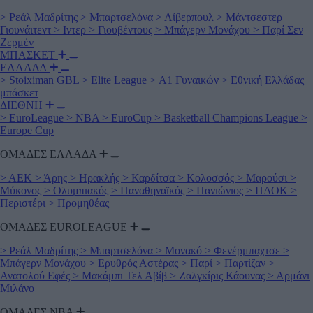
>
Ρεάλ Μαδρίτης
>
Μπαρτσελόνα
>
Λίβερπουλ
>
Μάντσεστερ
Γιουνάιτεντ
>
Ιντερ
>
Γιουβέντους
>
Μπάγερν Μονάχου
>
Παρί Σεν
Ζερμέν
ΜΠΑΣΚΕΤ
ΕΛΛΑΔΑ
>
Stoiximan GBL
>
Elite League
>
Α1 Γυναικών
>
Εθνική Ελλάδας
μπάσκετ
ΔΙΕΘΝΗ
>
EuroLeague
>
NBA
>
EuroCup
>
Basketball Champions League
>
Europe Cup
ΟΜΑΔΕΣ ΕΛΛΑΔΑ
>
ΑΕΚ
>
Άρης
>
Ηρακλής
>
Καρδίτσα
>
Κολοσσός
>
Μαρούσι
>
Μύκονος
>
Ολυμπιακός
>
Παναθηναϊκός
>
Πανιώνιος
>
ΠΑΟΚ
>
Περιστέρι
>
Προμηθέας
ΟΜΑΔΕΣ EUROLEAGUE
>
Ρεάλ Μαδρίτης
>
Μπαρτσελόνα
>
Μονακό
>
Φενέρμπαχτσε
>
Μπάγερν Μονάχου
>
Ερυθρός Αστέρας
>
Παρί
>
Παρτίζαν
>
Ανατολού Εφές
>
Μακάμπι Τελ Αβίβ
>
Ζαλγκίρις Κάουνας
>
Αρμάνι
Μιλάνο
ΟΜΑΔΕΣ ΝΒΑ