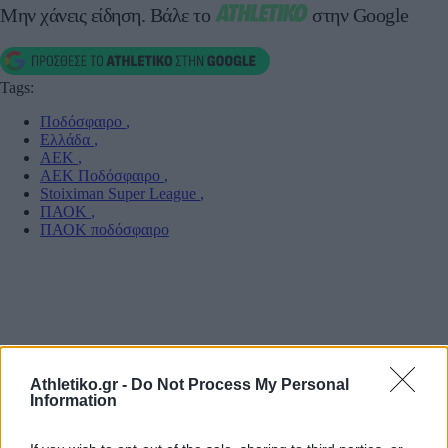
Μην χάνεις είδηση.
Βάλε το
στην Google
Tags:
Ποδόσφαιρο
,
Ελλάδα
,
ΑΕΚ
,
ΑΕΚ Ποδόσφαιρο
,
Stoiximan Super League
,
ΠΑΟΚ
,
ΠΑΟΚ ποδόσφαιρο
Athletiko.gr -
Do Not Process My Personal
Information