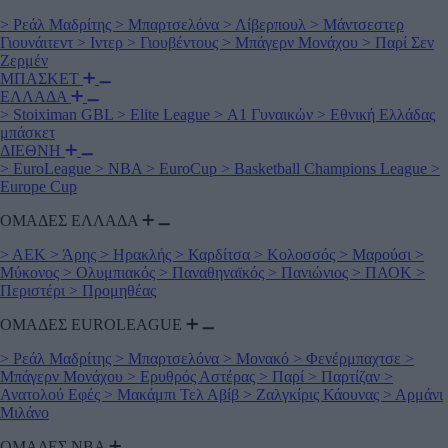
>
Ρεάλ Μαδρίτης
>
Μπαρτσελόνα
>
Λίβερπουλ
>
Μάντσεστερ
Γιουνάιτεντ
>
Ιντερ
>
Γιουβέντους
>
Μπάγερν Μονάχου
>
Παρί Σεν
Ζερμέν
ΜΠΑΣΚΕΤ
ΕΛΛΑΔΑ
>
Stoiximan GBL
>
Elite League
>
Α1 Γυναικών
>
Εθνική Ελλάδας
μπάσκετ
ΔΙΕΘΝΗ
>
EuroLeague
>
NBA
>
EuroCup
>
Basketball Champions League
>
Europe Cup
ΟΜΑΔΕΣ ΕΛΛΑΔΑ
>
ΑΕΚ
>
Άρης
>
Ηρακλής
>
Καρδίτσα
>
Κολοσσός
>
Μαρούσι
>
Μύκονος
>
Ολυμπιακός
>
Παναθηναϊκός
>
Πανιώνιος
>
ΠΑΟΚ
>
Περιστέρι
>
Προμηθέας
ΟΜΑΔΕΣ EUROLEAGUE
>
Ρεάλ Μαδρίτης
>
Μπαρτσελόνα
>
Μονακό
>
Φενέρμπαχτσε
>
Μπάγερν Μονάχου
>
Ερυθρός Αστέρας
>
Παρί
>
Παρτίζαν
>
Ανατολού Εφές
>
Μακάμπι Τελ Αβίβ
>
Ζαλγκίρις Κάουνας
>
Αρμάνι
Μιλάνο
ΟΜΑΔΕΣ ΝΒΑ