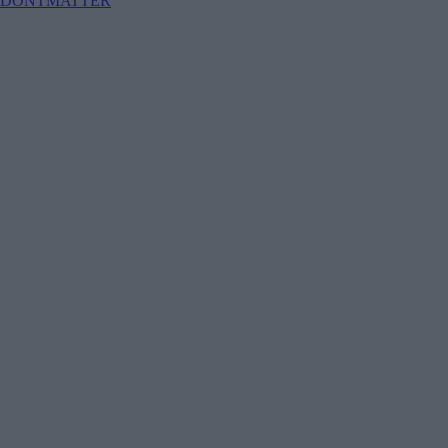
DONTMATTER