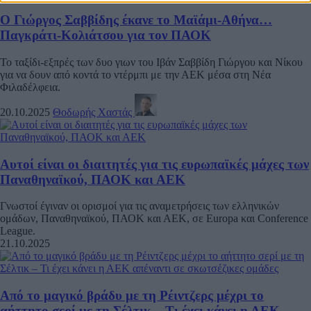
Ο Γιώργος Σαββίδης έκανε το Μαϊάμι-Αθήνα…
Παγκράτι-Κολιάτσου για τον ΠΑΟΚ
Το ταξίδι-εξπρές των δυο γιων του Ιβάν Σαββίδη Γιώργου και Νίκου
για να δουν από κοντά το ντέρμπι με την ΑΕΚ μέσα στη Νέα
Φιλαδέλφεια.
20.10.2025
Θοδωρής Χαστάς
Αυτοί είναι οι διαιτητές για τις ευρωπαϊκές μάχες των
Παναθηναϊκού, ΠΑΟΚ και ΑΕΚ
Γνωστοί έγιναν οι ορισμοί για τις αναμετρήσεις των ελληνικών
ομάδων, Παναθηναϊκού, ΠΑΟΚ και ΑΕΚ, σε Europa και Conference
League.
21.10.2025
Από το μαγικό βράδυ με τη Ρέιντζερς μέχρι το
αήττητο σερί με τη Σέλτικ – Τι έχει κάνει η ΑΕΚ