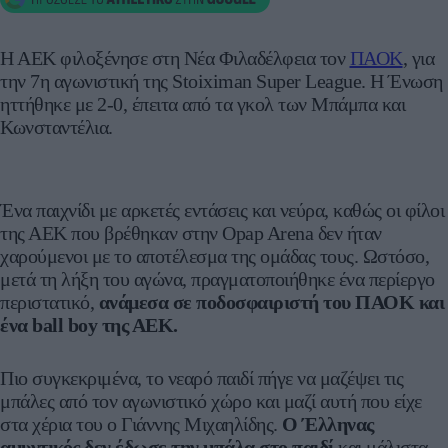
Η ΑΕΚ φιλοξένησε στη Νέα Φιλαδέλφεια τον
ΠΑΟΚ
, για
την 7η αγωνιστική της Stoiximan Super League. Η Ένωση
ηττήθηκε με 2-0, έπειτα από τα γκολ των Μπάμπα και
Κωνσταντέλια.
Ένα παιχνίδι με αρκετές εντάσεις και νεύρα, καθώς οι φίλοι
της ΑΕΚ που βρέθηκαν στην Opap Arena δεν ήταν
χαρούμενοι με το αποτέλεσμα της ομάδας τους. Ωστόσο,
μετά τη λήξη του αγώνα, πραγματοποιήθηκε ένα περίεργο
περιστατικό,
ανάμεσα σε ποδοσφαιριστή του ΠΑΟΚ και
ένα ball boy της ΑΕΚ.
Πιο συγκεκριμένα, το νεαρό παιδί πήγε να μαζέψει τις
μπάλες από τον αγωνιστικό χώρο και μαζί αυτή που είχε
στα χέρια του ο Γιάννης Μιχαηλίδης.
Ο Έλληνας
αμυντικός δεν έδωσε την μπάλα στο παιδί
και μάλιστα...