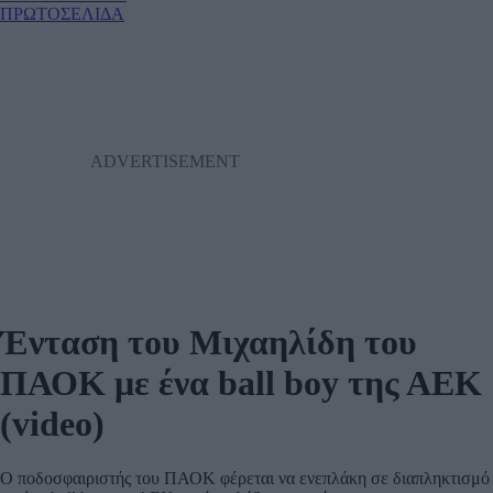
ΠΡΩΤΟΣΕΛΙΔΑ
Ένταση του Μιχαηλίδη του
ΠΑΟΚ με ένα ball boy της ΑΕΚ
(video)
Ο ποδοσφαιριστής του ΠΑΟΚ φέρεται να ενεπλάκη σε διαπληκτισμό