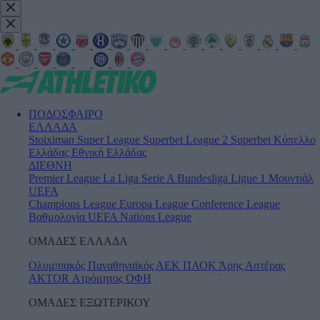
ΠΟΔΟΣΦΑΙΡΟ
ΕΛΛΑΔΑ
Stoiximan Super League
Superbet League 2
Superbet Κύπελλο
Ελλάδας
Εθνική Ελλάδας
ΔΙΕΘΝΗ
Premier League
La Liga
Serie A
Bundesliga
Ligue 1
Μουντιάλ
UEFA
Champions League
Europa League
Conference League
Βαθμολογία UEFA
Nations League
ΟΜΑΔΕΣ ΕΛΛΑΔΑ
Ολυμπιακός
Παναθηναϊκός
ΑΕΚ
ΠΑΟΚ
Άρης
Αστέρας
AKTOR
Ατρόμητος
ΟΦΗ
ΟΜΑΔΕΣ ΕΞΩΤΕΡΙΚΟΥ