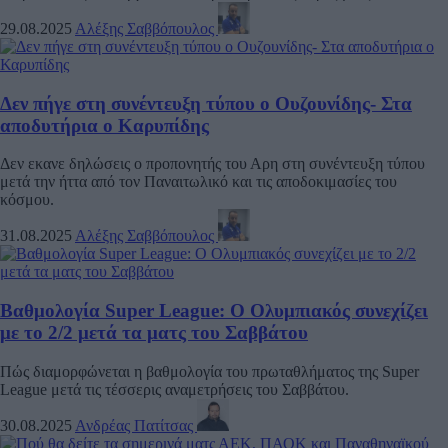
29.08.2025
Αλέξης Σαββόπουλος
Δεν πήγε στη συνέντευξη τύπου ο Ουζουνίδης- Στα
αποδυτήρια ο Καρυπίδης
Δεν εκανε δηλώσεις ο προπονητής του Αρη στη συνέντευξη τύπου
μετά την ήττα από τον Παναιτωλικό και τις αποδοκιμασίες του
κόσμου.
31.08.2025
Αλέξης Σαββόπουλος
Βαθμολογία Super League: Ο Ολυμπιακός συνεχίζει
με το 2/2 μετά τα ματς του Σαββάτου
Πώς διαμορφώνεται η βαθμολογία του πρωταθλήματος της Super
League μετά τις τέσσερις αναμετρήσεις του Σαββάτου.
30.08.2025
Ανδρέας Πατίτσας