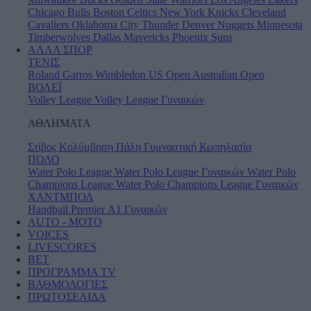
Chicago Bulls
Boston Celtics
New York Knicks
Cleveland
Cavaliers
Oklahoma City Thunder
Denver Nuggets
Minnesota
Timberwolves
Dallas Mavericks
Phoenix Suns
ΑΛΛΑ ΣΠΟΡ
ΤΕΝΙΣ
Roland Garros
Wimbledon
US Open
Australian Open
ΒΟΛΕΪ
Volley League
Volley League Γυναικών
ΑΘΛΗΜΑΤΑ
Στίβος
Κολύμβηση
Πάλη
Γυμναστική
Κωπηλασία
ΠΟΛΟ
Water Polo League
Water Polo League Γυναικών
Water Polo
Champions League
Water Polo Champions League Γυναικών
ΧΑΝΤΜΠΟΛ
Handball Premier
Α1 Γυναικών
AUTO - MOTO
VOICES
LIVESCORES
BET
ΠΡΟΓΡΑΜΜΑ TV
ΒΑΘΜΟΛΟΓΙΕΣ
ΠΡΩΤΟΣΕΛΙΔΑ