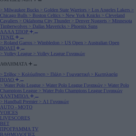
>
Milwaukee Bucks
>
Golden State Warriors
>
Los Angeles Lakers
>
Chicago Bulls
>
Boston Celtics
>
New York Knicks
>
Cleveland
Cavaliers
>
Oklahoma City Thunder
>
Denver Nuggets
>
Minnesota
Timberwolves
>
Dallas Mavericks
>
Phoenix Suns
ΑΛΛΑ ΣΠΟΡ
ΤΕΝΙΣ
>
Roland Garros
>
Wimbledon
>
US Open
>
Australian Open
ΒΟΛΕΪ
>
Volley League
>
Volley League Γυναικών
ΑΘΛΗΜΑΤΑ
>
Στίβος
>
Κολύμβηση
>
Πάλη
>
Γυμναστική
>
Κωπηλασία
ΠΟΛΟ
>
Water Polo League
>
Water Polo League Γυναικών
>
Water Polo
Champions League
>
Water Polo Champions League Γυναικών
ΧΑΝΤΜΠΟΛ
>
Handball Premier
>
Α1 Γυναικών
AUTO - MOTO
VOICES
LIVESCORES
BET
ΠΡΟΓΡΑΜΜΑ TV
ΒΑΘΜΟΛΟΓΙΕΣ