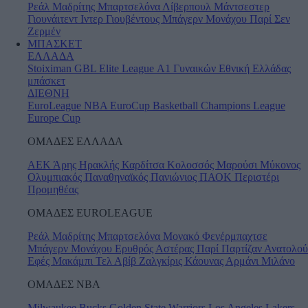
Ρεάλ Μαδρίτης
Μπαρτσελόνα
Λίβερπουλ
Μάντσεστερ
Γιουνάιτεντ
Ιντερ
Γιουβέντους
Μπάγερν Μονάχου
Παρί Σεν
Ζερμέν
ΜΠΑΣΚΕΤ
ΕΛΛΑΔΑ
Stoiximan GBL
Elite League
Α1 Γυναικών
Εθνική Ελλάδας
μπάσκετ
ΔΙΕΘΝΗ
EuroLeague
NBA
EuroCup
Basketball Champions League
Europe Cup
ΟΜΑΔΕΣ ΕΛΛΑΔΑ
ΑΕΚ
Άρης
Ηρακλής
Καρδίτσα
Κολοσσός
Μαρούσι
Μύκονος
Ολυμπιακός
Παναθηναϊκός
Πανιώνιος
ΠΑΟΚ
Περιστέρι
Προμηθέας
ΟΜΑΔΕΣ EUROLEAGUE
Ρεάλ Μαδρίτης
Μπαρτσελόνα
Μονακό
Φενέρμπαχτσε
Μπάγερν Μονάχου
Ερυθρός Αστέρας
Παρί
Παρτίζαν
Ανατολού
Εφές
Μακάμπι Τελ Αβίβ
Ζαλγκίρις Κάουνας
Αρμάνι Μιλάνο
ΟΜΑΔΕΣ ΝΒΑ
Milwaukee Bucks
Golden State Warriors
Los Angeles Lakers