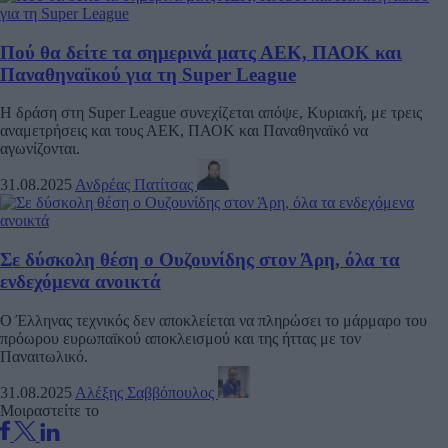
Πού θα δείτε τα σημερινά ματς ΑΕΚ, ΠΑΟΚ και
Παναθηναϊκού για τη Super League
H δράση στη Super League συνεχίζεται απόψε, Κυριακή, με τρεις
αναμετρήσεις και τους ΑΕΚ, ΠΑΟΚ και Παναθηναϊκό να
αγωνίζονται.
31.08.2025
Ανδρέας Πατίτσας
Σε δύσκολη θέση ο Ουζουνίδης στον Άρη, όλα τα
ενδεχόμενα ανοικτά
Ο Έλληνας τεχνικός δεν αποκλείεται να πληρώσει το μάρμαρο του
πρόωρου ευρωπαϊκού αποκλεισμού και της ήττας με τον
Παναιτωλικό.
31.08.2025
Αλέξης Σαββόπουλος
Μοιραστείτε το