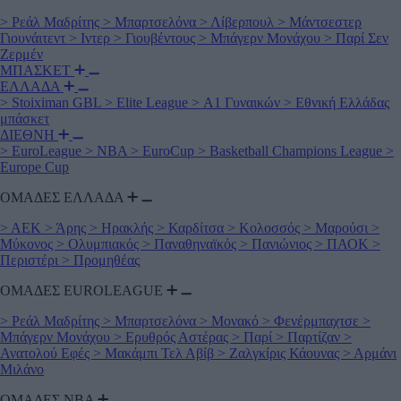
>
Ρεάλ Μαδρίτης
>
Μπαρτσελόνα
>
Λίβερπουλ
>
Μάντσεστερ
Γιουνάιτεντ
>
Ιντερ
>
Γιουβέντους
>
Μπάγερν Μονάχου
>
Παρί Σεν
Ζερμέν
ΜΠΑΣΚΕΤ
ΕΛΛΑΔΑ
>
Stoiximan GBL
>
Elite League
>
Α1 Γυναικών
>
Εθνική Ελλάδας
μπάσκετ
ΔΙΕΘΝΗ
>
EuroLeague
>
NBA
>
EuroCup
>
Basketball Champions League
>
Europe Cup
ΟΜΑΔΕΣ ΕΛΛΑΔΑ
>
ΑΕΚ
>
Άρης
>
Ηρακλής
>
Καρδίτσα
>
Κολοσσός
>
Μαρούσι
>
Μύκονος
>
Ολυμπιακός
>
Παναθηναϊκός
>
Πανιώνιος
>
ΠΑΟΚ
>
Περιστέρι
>
Προμηθέας
ΟΜΑΔΕΣ EUROLEAGUE
>
Ρεάλ Μαδρίτης
>
Μπαρτσελόνα
>
Μονακό
>
Φενέρμπαχτσε
>
Μπάγερν Μονάχου
>
Ερυθρός Αστέρας
>
Παρί
>
Παρτίζαν
>
Ανατολού Εφές
>
Μακάμπι Τελ Αβίβ
>
Ζαλγκίρις Κάουνας
>
Αρμάνι
Μιλάνο
ΟΜΑΔΕΣ ΝΒΑ