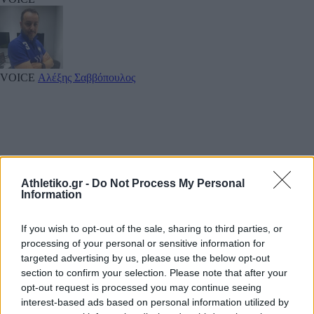
VOICE
Αλέξης Σαββόπουλος
Athletiko.gr -
Do Not Process My Personal
Information
If you wish to opt-out of the sale, sharing to third parties, or
processing of your personal or sensitive information for
targeted advertising by us, please use the below opt-out
section to confirm your selection. Please note that after your
Μην χάνεις είδηση.
Βάλε το
στην Google
opt-out request is processed you may continue seeing
interest-based ads based on personal information utilized by