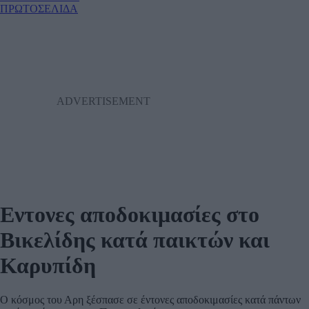
ΠΡΩΤΟΣΕΛΙΔΑ
Εντονες αποδοκιμασίες στο
Βικελίδης κατά παικτών και
Καρυπίδη
Ο κόσμος του Αρη ξέσπασε σε έντονες αποδοκιμασίες κατά πάντων