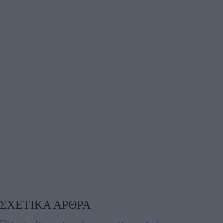
ΣΧΕΤΙΚΑ ΑΡΘΡΑ