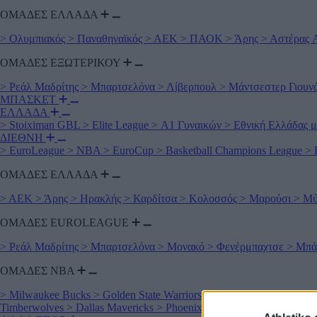
ΟΜΑΔΕΣ ΕΛΛΑΔΑ
>
Ολυμπιακός
>
Παναθηναϊκός
>
ΑΕΚ
>
ΠΑΟΚ
>
Άρης
>
Αστέρας
ΟΜΑΔΕΣ ΕΞΩΤΕΡΙΚΟΥ
>
Ρεάλ Μαδρίτης
>
Μπαρτσελόνα
>
Λίβερπουλ
>
Μάντσεστερ Γιουν
ΜΠΑΣΚΕΤ
ΕΛΛΑΔΑ
>
Stoiximan GBL
>
Elite League
>
Α1 Γυναικών
>
Εθνική Ελλάδας 
ΔΙΕΘΝΗ
>
EuroLeague
>
NBA
>
EuroCup
>
Basketball Champions League
>
ΟΜΑΔΕΣ ΕΛΛΑΔΑ
>
ΑΕΚ
>
Άρης
>
Ηρακλής
>
Καρδίτσα
>
Κολοσσός
>
Μαρούσι
>
Μύ
ΟΜΑΔΕΣ EUROLEAGUE
>
Ρεάλ Μαδρίτης
>
Μπαρτσελόνα
>
Μονακό
>
Φενέρμπαχτσε
>
Μπά
ΟΜΑΔΕΣ ΝΒΑ
>
Milwaukee Bucks
>
Golden State Warriors
>
Los Angeles Lakers
>
Timberwolves
>
Dallas Mavericks
>
Phoenix Suns