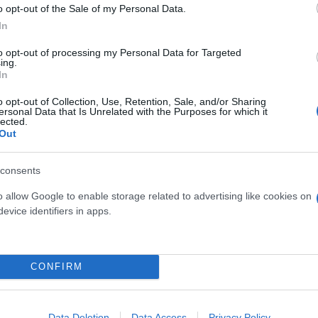
o opt-out of the Sale of my Personal Data.
In
to opt-out of processing my Personal Data for Targeted
ing.
In
o opt-out of Collection, Use, Retention, Sale, and/or Sharing
ersonal Data that Is Unrelated with the Purposes for which it
lected.
 Σπάτα (video)
Out
consents
ς προπονήσεις με την ΑΕΚ προκειμένου να είναι έτοιμος και να τεθε
o allow Google to enable storage related to advertising like cookies on
evice identifiers in apps.
CONFIRM
e
Data Deletion
Data Access
Privacy Policy