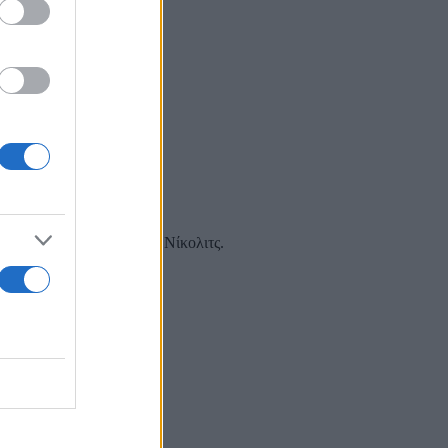
ί στη διάθεση του Μάρκο Νίκολιτς.