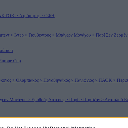
 AKTOR
>
Ατρόμητος
>
ΟΦΗ
άιτεντ
>
Ιντερ
>
Γιουβέντους
>
Μπάγερν Μονάχου
>
Παρί Σεν Ζερμέν
μπάσκετ
Europe Cup
κονος
>
Ολυμπιακός
>
Παναθηναϊκός
>
Πανιώνιος
>
ΠΑΟΚ
>
Περισ
γερν Μονάχου
>
Ερυθρός Αστέρας
>
Παρί
>
Παρτίζαν
>
Ανατολού Ε
Chicago Bulls
>
Boston Celtics
>
New York Knicks
>
Cleveland Caval