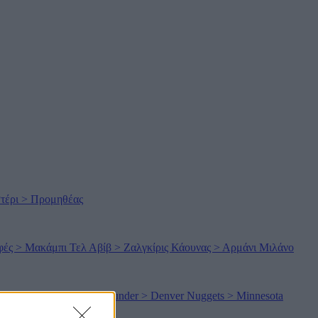
τέρι
>
Προμηθέας
φές
>
Μακάμπι Τελ Αβίβ
>
Ζαλγκίρις Κάουνας
>
Αρμάνι Μιλάνο
iers
>
Oklahoma City Thunder
>
Denver Nuggets
>
Minnesota