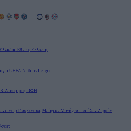
 Ελλάδας
Εθνική Ελλάδας
ογία UEFA
Nations League
OR
Ατρόμητος
ΟΦΗ
τεντ
Ιντερ
Γιουβέντους
Μπάγερν Μονάχου
Παρί Σεν Ζερμέν
άσκετ