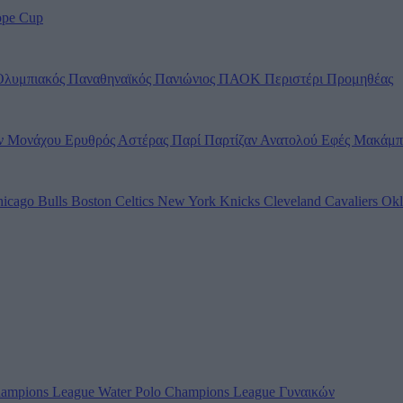
ope Cup
Ολυμπιακός
Παναθηναϊκός
Πανιώνιος
ΠΑΟΚ
Περιστέρι
Προμηθέας
ν Μονάχου
Ερυθρός Αστέρας
Παρί
Παρτίζαν
Ανατολού Εφές
Μακάμπ
icago Bulls
Boston Celtics
New York Knicks
Cleveland Cavaliers
Okl
hampions League
Water Polo Champions League Γυναικών