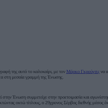
αφή της αυτό το καλοκαίρι, με τον
Μάρκο Γκρούγιτς
να α
τα στη μεσαία γραμμή της Ένωσης.
εί στην Ένωση συμμετείχε στην προετοιμασία και αγωνίστηκ
τακτώντας οκτώ τίτλους, ο 29χρονος Σέρβος διεθνής μέσος