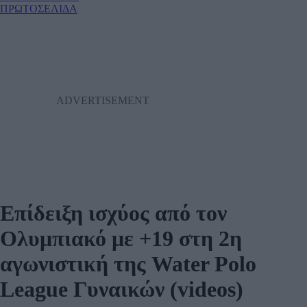
ΠΡΩΤΟΣΕΛΙΔΑ
Επίδειξη ισχύος από τον
Ολυμπιακό με +19 στη 2η
αγωνιστική της Water Polo
League Γυναικών (videos)