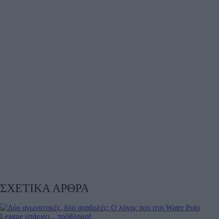
ΣΧΕΤΙΚΑ ΑΡΘΡΑ