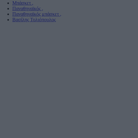
Μπάσκετ
,
Παναθηναϊκός
,
Παναθηναϊκός μπάσκετ
,
Βασίλης Τολιόπουλος