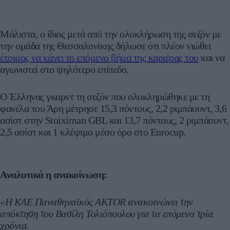
Μάλιστα, ο ίδιος μετά από την ολοκλήρωση της σεζόν με
την ομάδα της Θεσσαλονίκης δήλωσε ότι πλέον νιώθει
έτοιμος να κάνει το επόμενο βήμα της καριέρας του
και να
αγωνιστεί στο ψηλότερο επίπεδο.
Ο Έλληνας γκαρντ τη σεζόν που ολοκληρώθηκε με τη
φανέλα του Άρη μέτρησε 15,3 πόντους, 2,2 ριμπάουντ, 3,6
ασίστ στην Stoiximan GBL και 13,7 πόντους, 2 ριμπάουντ,
2,5 ασίστ και 1 κλέψιμο μέσο όρο στο Eurocup.
Αναλυτικά η ανακοίνωση:
«Η ΚΑΕ Παναθηναϊκός AKTOR ανακοινώνει την
απόκτηση του Βασίλη Τολιόπουλου για τα επόμενα τρία
χρόνια.