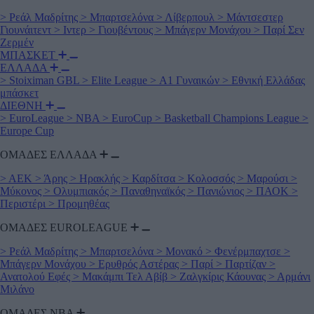
>
Ρεάλ Μαδρίτης
>
Μπαρτσελόνα
>
Λίβερπουλ
>
Μάντσεστερ
Γιουνάιτεντ
>
Ιντερ
>
Γιουβέντους
>
Μπάγερν Μονάχου
>
Παρί Σεν
Ζερμέν
ΜΠΑΣΚΕΤ
ΕΛΛΑΔΑ
>
Stoiximan GBL
>
Elite League
>
Α1 Γυναικών
>
Εθνική Ελλάδας
μπάσκετ
ΔΙΕΘΝΗ
>
EuroLeague
>
NBA
>
EuroCup
>
Basketball Champions League
>
Europe Cup
ΟΜΑΔΕΣ ΕΛΛΑΔΑ
>
ΑΕΚ
>
Άρης
>
Ηρακλής
>
Καρδίτσα
>
Κολοσσός
>
Μαρούσι
>
Μύκονος
>
Ολυμπιακός
>
Παναθηναϊκός
>
Πανιώνιος
>
ΠΑΟΚ
>
Περιστέρι
>
Προμηθέας
ΟΜΑΔΕΣ EUROLEAGUE
>
Ρεάλ Μαδρίτης
>
Μπαρτσελόνα
>
Μονακό
>
Φενέρμπαχτσε
>
Μπάγερν Μονάχου
>
Ερυθρός Αστέρας
>
Παρί
>
Παρτίζαν
>
Ανατολού Εφές
>
Μακάμπι Τελ Αβίβ
>
Ζαλγκίρις Κάουνας
>
Αρμάνι
Μιλάνο
ΟΜΑΔΕΣ ΝΒΑ