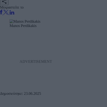
Μοιραστείτε το
Manos Perdikakis
Δημοσιεύτηκε: 23.06.2025