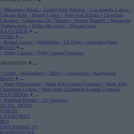
>
Milwaukee Bucks
>
Golden State Warriors
>
Los Angeles Lakers
>
Chicago Bulls
>
Boston Celtics
>
New York Knicks
>
Cleveland
Cavaliers
>
Oklahoma City Thunder
>
Denver Nuggets
>
Minnesota
Timberwolves
>
Dallas Mavericks
>
Phoenix Suns
ΑΛΛΑ ΣΠΟΡ
ΤΕΝΙΣ
>
Roland Garros
>
Wimbledon
>
US Open
>
Australian Open
ΒΟΛΕΪ
>
Volley League
>
Volley League Γυναικών
ΑΘΛΗΜΑΤΑ
>
Στίβος
>
Κολύμβηση
>
Πάλη
>
Γυμναστική
>
Κωπηλασία
ΠΟΛΟ
>
Water Polo League
>
Water Polo League Γυναικών
>
Water Polo
Champions League
>
Water Polo Champions League Γυναικών
ΧΑΝΤΜΠΟΛ
>
Handball Premier
>
Α1 Γυναικών
AUTO - MOTO
VOICES
LIVESCORES
BET
ΠΡΟΓΡΑΜΜΑ TV
ΒΑΘΜΟΛΟΓΙΕΣ