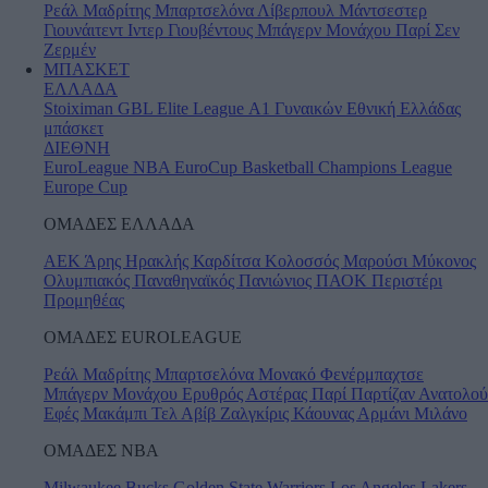
Ρεάλ Μαδρίτης
Μπαρτσελόνα
Λίβερπουλ
Μάντσεστερ
Γιουνάιτεντ
Ιντερ
Γιουβέντους
Μπάγερν Μονάχου
Παρί Σεν
Ζερμέν
ΜΠΑΣΚΕΤ
ΕΛΛΑΔΑ
Stoiximan GBL
Elite League
Α1 Γυναικών
Εθνική Ελλάδας
μπάσκετ
ΔΙΕΘΝΗ
EuroLeague
NBA
EuroCup
Basketball Champions League
Europe Cup
ΟΜΑΔΕΣ ΕΛΛΑΔΑ
ΑΕΚ
Άρης
Ηρακλής
Καρδίτσα
Κολοσσός
Μαρούσι
Μύκονος
Ολυμπιακός
Παναθηναϊκός
Πανιώνιος
ΠΑΟΚ
Περιστέρι
Προμηθέας
ΟΜΑΔΕΣ EUROLEAGUE
Ρεάλ Μαδρίτης
Μπαρτσελόνα
Μονακό
Φενέρμπαχτσε
Μπάγερν Μονάχου
Ερυθρός Αστέρας
Παρί
Παρτίζαν
Ανατολού
Εφές
Μακάμπι Τελ Αβίβ
Ζαλγκίρις Κάουνας
Αρμάνι Μιλάνο
ΟΜΑΔΕΣ ΝΒΑ
Milwaukee Bucks
Golden State Warriors
Los Angeles Lakers