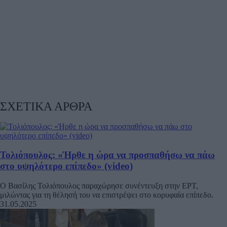
ΣΧΕΤΙΚΑ ΑΡΘΡΑ
Τολιόπουλος: «Ήρθε η ώρα να προσπαθήσω να πάω
στο υψηλότερο επίπεδο» (video)
Ο Βασίλης Τολιόπουλος παραχώρησε συνέντευξη στην ΕΡΤ,
μιλώντας για τη θέλησή του να επιστρέψει στο κορυφαία επίπεδο.
31.05.2025