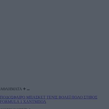
ΑΘΛΗΜΑΤΑ
ΠΟΔΟΣΦΑΙΡΟ
ΜΠΑΣΚΕΤ
ΤΕΝΙΣ
ΒΟΛΕΪ
ΠΟΛΟ
ΣΤΙΒΟΣ
FORMULA 1
ΧΑΝΤΜΠΟΛ