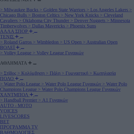
>
Milwaukee Bucks
>
Golden State Warriors
>
Los Angeles Lakers
>
Chicago Bulls
>
Boston Celtics
>
New York Knicks
>
Cleveland
Cavaliers
>
Oklahoma City Thunder
>
Denver Nuggets
>
Minnesota
Timberwolves
>
Dallas Mavericks
>
Phoenix Suns
ΑΛΛΑ ΣΠΟΡ
ΤΕΝΙΣ
>
Roland Garros
>
Wimbledon
>
US Open
>
Australian Open
ΒΟΛΕΪ
>
Volley League
>
Volley League Γυναικών
ΑΘΛΗΜΑΤΑ
>
Στίβος
>
Κολύμβηση
>
Πάλη
>
Γυμναστική
>
Κωπηλασία
ΠΟΛΟ
>
Water Polo League
>
Water Polo League Γυναικών
>
Water Polo
Champions League
>
Water Polo Champions League Γυναικών
ΧΑΝΤΜΠΟΛ
>
Handball Premier
>
Α1 Γυναικών
AUTO - MOTO
VOICES
LIVESCORES
BET
ΠΡΟΓΡΑΜΜΑ TV
ΒΑΘΜΟΛΟΓΙΕΣ