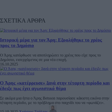
ΣΧΕΤΙΚΑ ΑΡΘΡΑ
Ιστορική μέρα για τον Άρη: Εξοφλήθηκε το χρέος
προς το Δημόσιο
Ο Άρης κατόρθωσε να αποπληρώσει το χρέος που είχε προς το
Δημόσιο, εισερχόμενος σε μια νέα εποχή.
16.10.2025
Ο Άρης «κατέρρευσε» ξανά στην τέταρτη περίοδο και
έδειξε πως έχει αγωνιστικό θέμα
Σε ακόμα μια ήττα ο Άρης Betsson παρουσίασε κάκιστη εικόνα στην
τέταρτη περίοδο, με το πρόβλημα στο παιχνίδι του να «φωνάζει».
15.10.2025
Χρήστος Τσάλτας