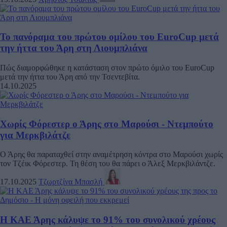
Το πανόραμα του πρώτου ομίλου του EuroCup μετά
την ήττα του Άρη στη Λιουμπλιάνα
Πώς διαμορφώθηκε η κατάσταση στον πρώτο όμιλο του EuroCup
μετά την ήττα του Άρη από την Τσεντεβίτα.
14.10.2025
Χωρίς Φόρεστερ ο Άρης στο Μαρούσι - Ντεμπούτο
για Μερκβιλάτζε
Ο Άρης θα παραταχθεί στην αναμέτρηση κόντρα στο Μαρούσι χωρίς
τον Τζέικ Φόρεστερ. Τη θέση του θα πάρει ο Άλεξ Μερκβιλάντζε.
17.10.2025
Τζωρτζίνα Μπασλή
Η ΚΑΕ Άρης κάλυψε το 91% του συνολικού χρέους