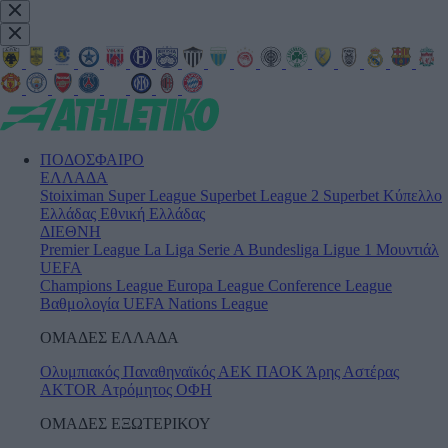
ΠΟΔΟΣΦΑΙΡΟ
ΕΛΛΑΔΑ
Stoiximan Super League
Superbet League 2
Superbet Κύπελλο
Ελλάδας
Εθνική Ελλάδας
ΔΙΕΘΝΗ
Premier League
La Liga
Serie A
Bundesliga
Ligue 1
Μουντιάλ
UEFA
Champions League
Europa League
Conference League
Βαθμολογία UEFA
Nations League
ΟΜΑΔΕΣ ΕΛΛΑΔΑ
Ολυμπιακός
Παναθηναϊκός
ΑΕΚ
ΠΑΟΚ
Άρης
Αστέρας
AKTOR
Ατρόμητος
ΟΦΗ
ΟΜΑΔΕΣ ΕΞΩΤΕΡΙΚΟΥ