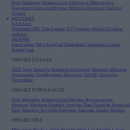
Ρεάλ Μαδρίτης
Μπαρτσελόνα
Λίβερπουλ
Μάντσεστερ
Γιουνάιτεντ
Ιντερ
Γιουβέντους
Μπάγερν Μονάχου
Παρί Σεν
Ζερμέν
ΜΠΑΣΚΕΤ
ΕΛΛΑΔΑ
Stoiximan GBL
Elite League
Α1 Γυναικών
Εθνική Ελλάδας
μπάσκετ
ΔΙΕΘΝΗ
EuroLeague
NBA
EuroCup
Basketball Champions League
Europe Cup
ΟΜΑΔΕΣ ΕΛΛΑΔΑ
ΑΕΚ
Άρης
Ηρακλής
Καρδίτσα
Κολοσσός
Μαρούσι
Μύκονος
Ολυμπιακός
Παναθηναϊκός
Πανιώνιος
ΠΑΟΚ
Περιστέρι
Προμηθέας
ΟΜΑΔΕΣ EUROLEAGUE
Ρεάλ Μαδρίτης
Μπαρτσελόνα
Μονακό
Φενέρμπαχτσε
Μπάγερν Μονάχου
Ερυθρός Αστέρας
Παρί
Παρτίζαν
Ανατολού
Εφές
Μακάμπι Τελ Αβίβ
Ζαλγκίρις Κάουνας
Αρμάνι Μιλάνο
ΟΜΑΔΕΣ ΝΒΑ
Milwaukee Bucks
Golden State Warriors
Los Angeles Lakers