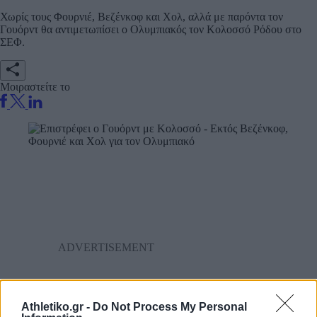
Χωρίς τους Φουρνιέ, Βεζένκοφ και Χολ, αλλά με παρόντα τον
Γουόρντ θα αντιμετωπίσει ο Ολυμπιακός τον Κολοσσό Ρόδου στο
ΣΕΦ.
Μοιραστείτε το
Athletiko.gr -
Do Not Process My Personal