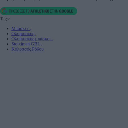
Tags:
Μπάσκετ
,
Ολυμπιακός
,
Ολυμπιακός μπάσκετ
,
Stoiximan GBL
,
Κολοσσός Ρόδου