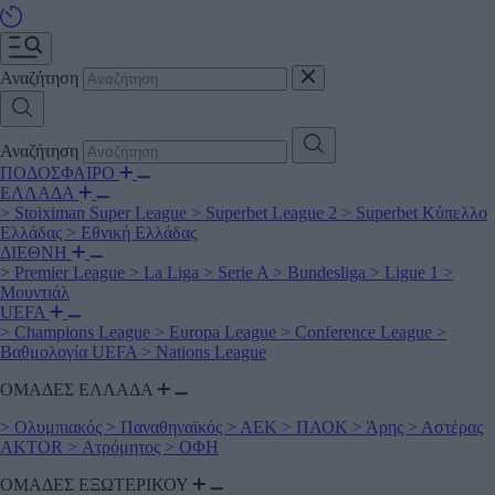
Αναζήτηση
Αναζήτηση
ΠΟΔΟΣΦΑΙΡΟ
ΕΛΛΑΔΑ
>
Stoiximan Super League
>
Superbet League 2
>
Superbet Κύπελλο
Ελλάδας
>
Εθνική Ελλάδας
ΔΙΕΘΝΗ
>
Premier League
>
La Liga
>
Serie A
>
Bundesliga
>
Ligue 1
>
Μουντιάλ
UEFA
>
Champions League
>
Europa League
>
Conference League
>
Βαθμολογία UEFA
>
Nations League
ΟΜΑΔΕΣ ΕΛΛΑΔΑ
>
Ολυμπιακός
>
Παναθηναϊκός
>
ΑΕΚ
>
ΠΑΟΚ
>
Άρης
>
Αστέρας
AKTOR
>
Ατρόμητος
>
ΟΦΗ
ΟΜΑΔΕΣ ΕΞΩΤΕΡΙΚΟΥ