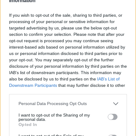
Information
Δημοσιεύτηκε: 13.05.2026
If you wish to opt-out of the sale, sharing to third parties, or
VOICE
processing of your personal or sensitive information for
targeted advertising by us, please use the below opt-out
section to confirm your selection. Please note that after your
opt-out request is processed you may continue seeing
interest-based ads based on personal information utilized by
VOICE
Στέφανος Τάτσιος
us or personal information disclosed to third parties prior to
your opt-out. You may separately opt-out of the further
disclosure of your personal information by third parties on the
IAB’s list of downstream participants. This information may
also be disclosed by us to third parties on the
IAB’s List of
Downstream Participants
that may further disclose it to other
third parties.
Please note that this website/app uses one or more Google
Personal Data Processing Opt Outs
services and may gather and store information including but
not limited to your visit or usage behaviour. You may click to
I want to opt-out of the Sharing of my
personal data.
grant or deny consent to Google and its third-party tags to
Opted In
use your data for below specified purposes in below Google
consent section.
I want to opt-out of the Sale of my