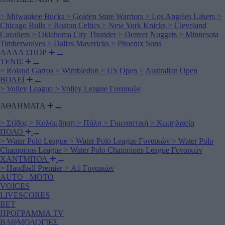
>
Milwaukee Bucks
>
Golden State Warriors
>
Los Angeles Lakers
>
Chicago Bulls
>
Boston Celtics
>
New York Knicks
>
Cleveland
Cavaliers
>
Oklahoma City Thunder
>
Denver Nuggets
>
Minnesota
Timberwolves
>
Dallas Mavericks
>
Phoenix Suns
ΑΛΛΑ ΣΠΟΡ
ΤΕΝΙΣ
>
Roland Garros
>
Wimbledon
>
US Open
>
Australian Open
ΒΟΛΕΪ
>
Volley League
>
Volley League Γυναικών
ΑΘΛΗΜΑΤΑ
>
Στίβος
>
Κολύμβηση
>
Πάλη
>
Γυμναστική
>
Κωπηλασία
ΠΟΛΟ
>
Water Polo League
>
Water Polo League Γυναικών
>
Water Polo
Champions League
>
Water Polo Champions League Γυναικών
ΧΑΝΤΜΠΟΛ
>
Handball Premier
>
Α1 Γυναικών
AUTO - MOTO
VOICES
LIVESCORES
BET
ΠΡΟΓΡΑΜΜΑ TV
ΒΑΘΜΟΛΟΓΙΕΣ