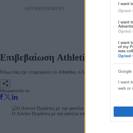
I want t
Opted 
I want 
Advertis
Opted 
I want t
of my P
was col
Επιβεβαίωση Athletiko: Το Μαρ
Opted 
Google 
Όπως σας είχε ενημερώσει το Athletiko, ο Λόντον Περάντες αποτελε
I want t
web or d
Μοιραστείτε το
Ο Λόντον Περάντες με την φανέλα του Κολοσσού Ρόδου - Πηγή