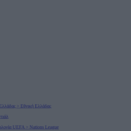
 Ελλάδας
>
Εθνική Ελλάδας
τιάλ
ολογία UEFA
>
Nations League