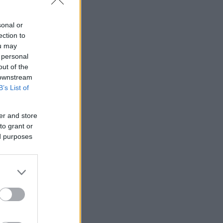
sonal or
ection to
ou may
 personal
out of the
 downstream
B’s List of
er and store
to grant or
ed purposes