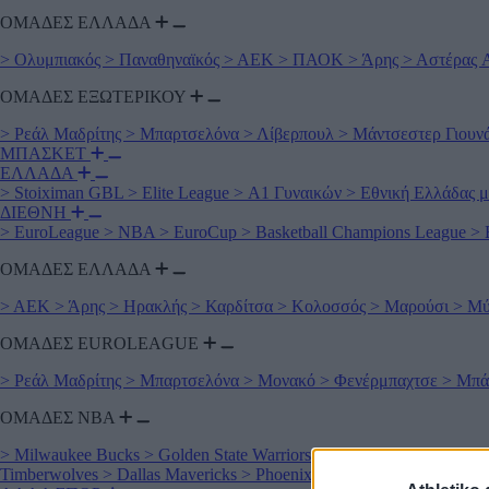
ΟΜΑΔΕΣ ΕΛΛΑΔΑ
>
Ολυμπιακός
>
Παναθηναϊκός
>
ΑΕΚ
>
ΠΑΟΚ
>
Άρης
>
Αστέρας
ΟΜΑΔΕΣ ΕΞΩΤΕΡΙΚΟΥ
>
Ρεάλ Μαδρίτης
>
Μπαρτσελόνα
>
Λίβερπουλ
>
Μάντσεστερ Γιουν
ΜΠΑΣΚΕΤ
ΕΛΛΑΔΑ
>
Stoiximan GBL
>
Elite League
>
Α1 Γυναικών
>
Εθνική Ελλάδας 
ΔΙΕΘΝΗ
>
EuroLeague
>
NBA
>
EuroCup
>
Basketball Champions League
>
ΟΜΑΔΕΣ ΕΛΛΑΔΑ
>
ΑΕΚ
>
Άρης
>
Ηρακλής
>
Καρδίτσα
>
Κολοσσός
>
Μαρούσι
>
Μύ
ΟΜΑΔΕΣ EUROLEAGUE
>
Ρεάλ Μαδρίτης
>
Μπαρτσελόνα
>
Μονακό
>
Φενέρμπαχτσε
>
Μπά
ΟΜΑΔΕΣ ΝΒΑ
>
Milwaukee Bucks
>
Golden State Warriors
>
Los Angeles Lakers
>
Timberwolves
>
Dallas Mavericks
>
Phoenix Suns