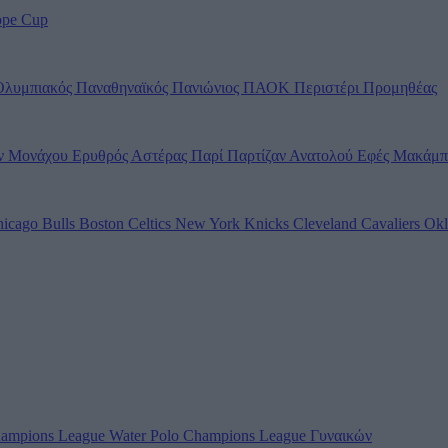
ope Cup
Ολυμπιακός
Παναθηναϊκός
Πανιώνιος
ΠΑΟΚ
Περιστέρι
Προμηθέας
ν Μονάχου
Ερυθρός Αστέρας
Παρί
Παρτίζαν
Ανατολού Εφές
Μακάμπ
icago Bulls
Boston Celtics
New York Knicks
Cleveland Cavaliers
Okl
hampions League
Water Polo Champions League Γυναικών