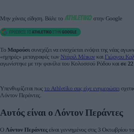
Μην χάνεις είδηση.
Βάλε το
στην Google
Το
Μαρούσι
συνεχίζει να ενισχύεται ενόψει της νέας αγων
«ηχηρές» μεταγραφές των
Ντάριλ Μέικον
και
Γιώργου Καλ
αγωνίστηκε με την φανέλα του Κολοσσού Ρόδου και
σε 22
Υπενθυμίζεται πως
το Athletiko σας είχε ενημερώσει
σχετικ
Λόντον Περάντες.
Αυτός είναι ο Λόντον Περάντες
Ο
Λόντον Περάντες
είναι γεννημένος στις 3 Οκτωβρίου τ