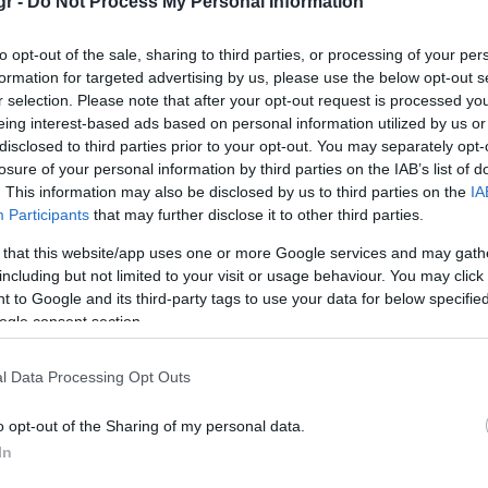
gr -
Do Not Process My Personal Information
to opt-out of the sale, sharing to third parties, or processing of your per
formation for targeted advertising by us, please use the below opt-out s
r selection. Please note that after your opt-out request is processed y
eing interest-based ads based on personal information utilized by us or
disclosed to third parties prior to your opt-out. You may separately opt-
losure of your personal information by third parties on the IAB’s list of
. This information may also be disclosed by us to third parties on the
IA
hampions League
>
Water Polo Champions League Γυναικών
Participants
that may further disclose it to other third parties.
 that this website/app uses one or more Google services and may gath
including but not limited to your visit or usage behaviour. You may click 
 to Google and its third-party tags to use your data for below specifi
ogle consent section.
l Data Processing Opt Outs
o opt-out of the Sharing of my personal data.
In