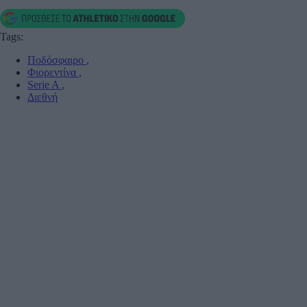
Tags:
Ποδόσφαιρο
,
Φιορεντίνα
,
Serie A
,
Διεθνή