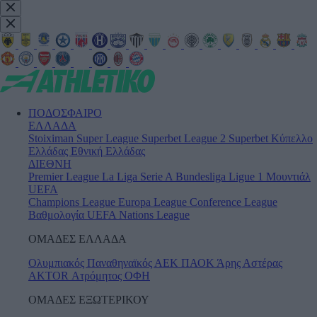
ΠΟΔΟΣΦΑΙΡΟ
ΕΛΛΑΔΑ
Stoiximan Super League
Superbet League 2
Superbet Κύπελλο
Ελλάδας
Εθνική Ελλάδας
ΔΙΕΘΝΗ
Premier League
La Liga
Serie A
Bundesliga
Ligue 1
Μουντιάλ
UEFA
Champions League
Europa League
Conference League
Βαθμολογία UEFA
Nations League
ΟΜΑΔΕΣ ΕΛΛΑΔΑ
Ολυμπιακός
Παναθηναϊκός
ΑΕΚ
ΠΑΟΚ
Άρης
Αστέρας
AKTOR
Ατρόμητος
ΟΦΗ
ΟΜΑΔΕΣ ΕΞΩΤΕΡΙΚΟΥ