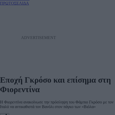
ΠΡΩΤΟΣΕΛΙΔΑ
Εποχή Γκρόσο και επίσημα στη
Φιορεντίνα
Η Φιορεντίνα ανακοίνωσε την πρόσληψη του Φάμπιο Γκρόσο με τον
Ιταλό να αντικαθιστά τον Βανόλι στον πάγκο των «Βιόλα»