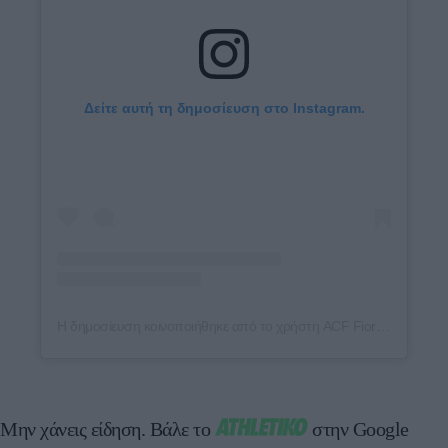
Δείτε αυτή τη δημοσίευση στο Instagram.
Η δημοσίευση κοινοποιήθηκε από το χρήστη ACF Fiorentina (@acffiorentina)
Μην χάνεις είδηση.
Βάλε το
στην Google