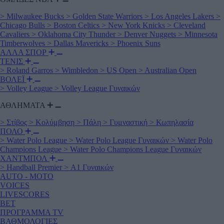
>
Milwaukee Bucks
>
Golden State Warriors
>
Los Angeles Lakers
>
Chicago Bulls
>
Boston Celtics
>
New York Knicks
>
Cleveland
Cavaliers
>
Oklahoma City Thunder
>
Denver Nuggets
>
Minnesota
Timberwolves
>
Dallas Mavericks
>
Phoenix Suns
ΑΛΛΑ ΣΠΟΡ
ΤΕΝΙΣ
>
Roland Garros
>
Wimbledon
>
US Open
>
Australian Open
ΒΟΛΕΪ
>
Volley League
>
Volley League Γυναικών
ΑΘΛΗΜΑΤΑ
>
Στίβος
>
Κολύμβηση
>
Πάλη
>
Γυμναστική
>
Κωπηλασία
ΠΟΛΟ
>
Water Polo League
>
Water Polo League Γυναικών
>
Water Polo
Champions League
>
Water Polo Champions League Γυναικών
ΧΑΝΤΜΠΟΛ
>
Handball Premier
>
Α1 Γυναικών
AUTO - MOTO
VOICES
LIVESCORES
BET
ΠΡΟΓΡΑΜΜΑ TV
ΒΑΘΜΟΛΟΓΙΕΣ