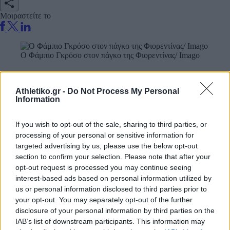
Μοιραστείτε το
O Φάμπιο Γκρόσο στον πάγκο της Φιορεντίνας/ Imago
Athletiko.gr -
Do Not Process My Personal
Information
If you wish to opt-out of the sale, sharing to third parties, or
processing of your personal or sensitive information for
targeted advertising by us, please use the below opt-out
section to confirm your selection. Please note that after your
opt-out request is processed you may continue seeing
interest-based ads based on personal information utilized by
us or personal information disclosed to third parties prior to
your opt-out. You may separately opt-out of the further
Δημοσιεύτηκε: 08.06.2026
VOICE
disclosure of your personal information by third parties on the
IAB’s list of downstream participants. This information may