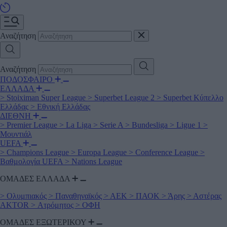
Αναζήτηση
Αναζήτηση
ΠΟΔΟΣΦΑΙΡΟ
ΕΛΛΑΔΑ
>
Stoiximan Super League
>
Superbet League 2
>
Superbet Κύπελλο
Ελλάδας
>
Εθνική Ελλάδας
ΔΙΕΘΝΗ
>
Premier League
>
La Liga
>
Serie A
>
Bundesliga
>
Ligue 1
>
Μουντιάλ
UEFA
>
Champions League
>
Europa League
>
Conference League
>
Βαθμολογία UEFA
>
Nations League
ΟΜΑΔΕΣ ΕΛΛΑΔΑ
>
Ολυμπιακός
>
Παναθηναϊκός
>
ΑΕΚ
>
ΠΑΟΚ
>
Άρης
>
Αστέρας
AKTOR
>
Ατρόμητος
>
ΟΦΗ
ΟΜΑΔΕΣ ΕΞΩΤΕΡΙΚΟΥ