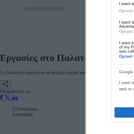
I want t
Opted 
I want 
Advertis
Opted 
I want t
of my P
was col
Εργασίες στο Παλατάκι - Πως α
Opted 
Google 
Το Παλατάκι πρόκειται να αλλάξει ριζικά και ο ΠΑΟΚ δημιούργησε έν
I want t
web or d
Μοιραστείτε το
Screenshot