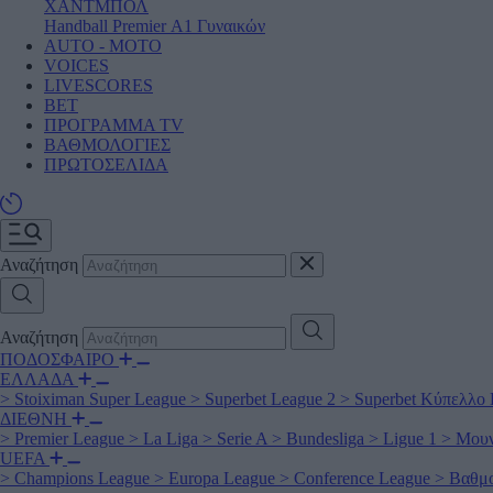
ΧΑΝΤΜΠΟΛ
Handball Premier
Α1 Γυναικών
AUTO - MOTO
VOICES
LIVESCORES
BET
ΠΡΟΓΡΑΜΜΑ TV
ΒΑΘΜΟΛΟΓΙΕΣ
ΠΡΩΤΟΣΕΛΙΔΑ
Αναζήτηση
Αναζήτηση
ΠΟΔΟΣΦΑΙΡΟ
ΕΛΛΑΔΑ
>
Stoiximan Super League
>
Superbet League 2
>
Superbet Κύπελλο
ΔΙΕΘΝΗ
>
Premier League
>
La Liga
>
Serie A
>
Bundesliga
>
Ligue 1
>
Μουν
UEFA
>
Champions League
>
Europa League
>
Conference League
>
Βαθμ