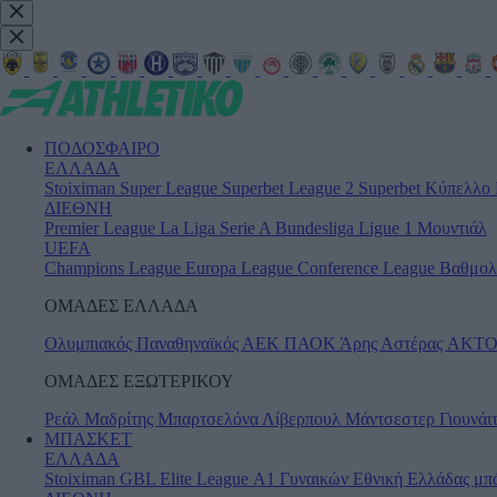
ΠΟΔΟΣΦΑΙΡΟ
ΕΛΛΑΔΑ
Stoiximan Super League
Superbet League 2
Superbet Κύπελλο
ΔΙΕΘΝΗ
Premier League
La Liga
Serie A
Bundesliga
Ligue 1
Μουντιάλ
UEFA
Champions League
Europa League
Conference League
Βαθμολ
ΟΜΑΔΕΣ ΕΛΛΑΔΑ
Ολυμπιακός
Παναθηναϊκός
ΑΕΚ
ΠΑΟΚ
Άρης
Αστέρας AKT
ΟΜΑΔΕΣ ΕΞΩΤΕΡΙΚΟΥ
Ρεάλ Μαδρίτης
Μπαρτσελόνα
Λίβερπουλ
Μάντσεστερ Γιουνάι
ΜΠΑΣΚΕΤ
ΕΛΛΑΔΑ
Stoiximan GBL
Elite League
Α1 Γυναικών
Εθνική Ελλάδας μπ