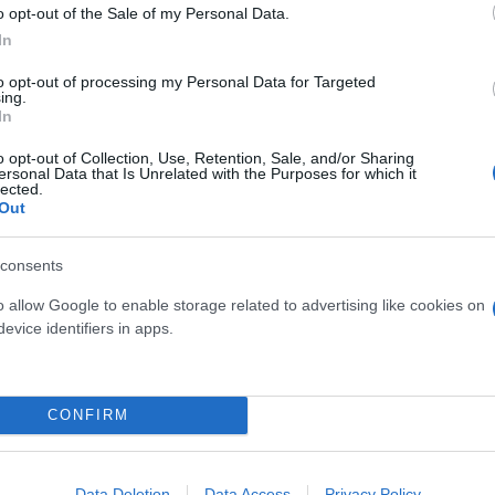
o opt-out of the Sale of my Personal Data.
In
to opt-out of processing my Personal Data for Targeted
ing.
In
o opt-out of Collection, Use, Retention, Sale, and/or Sharing
ersonal Data that Is Unrelated with the Purposes for which it
lected.
λλάζει η PAOK Sports Arena (vi
Out
consents
α video για όλες τις εργασίες που γίνονται στην PAOK Sports Arena.
o allow Google to enable storage related to advertising like cookies on
evice identifiers in apps.
CONFIRM
Data Deletion
Data Access
Privacy Policy