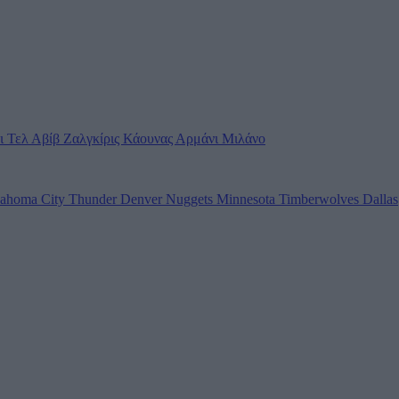
ι Τελ Αβίβ
Ζαλγκίρις Κάουνας
Αρμάνι Μιλάνο
ahoma City Thunder
Denver Nuggets
Minnesota Timberwolves
Dallas