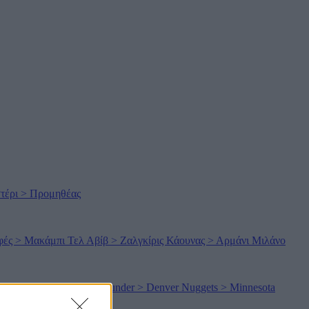
τέρι
>
Προμηθέας
φές
>
Μακάμπι Τελ Αβίβ
>
Ζαλγκίρις Κάουνας
>
Αρμάνι Μιλάνο
iers
>
Oklahoma City Thunder
>
Denver Nuggets
>
Minnesota