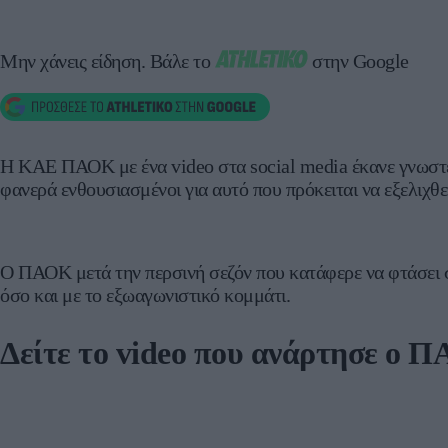
Μην χάνεις είδηση.
Βάλε το
στην Google
Η ΚΑΕ ΠΑΟΚ με ένα video στα social media έκανε γνωστές 
φανερά ενθουσιασμένοι για αυτό που πρόκειται να εξελιχθε
Ο ΠΑΟΚ μετά την περσινή σεζόν που κατάφερε να φτάσει στ
όσο και με το εξωαγωνιστικό κομμάτι.
Δείτε το video που ανάρτησε ο 