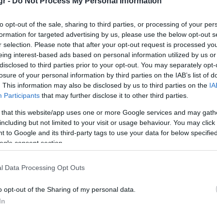
gr -
Do Not Process My Personal Information
to opt-out of the sale, sharing to third parties, or processing of your per
formation for targeted advertising by us, please use the below opt-out s
r selection. Please note that after your opt-out request is processed y
eing interest-based ads based on personal information utilized by us or
disclosed to third parties prior to your opt-out. You may separately opt-
losure of your personal information by third parties on the IAB’s list of
. This information may also be disclosed by us to third parties on the
IA
hampions League
>
Water Polo Champions League Γυναικών
Participants
that may further disclose it to other third parties.
 that this website/app uses one or more Google services and may gath
including but not limited to your visit or usage behaviour. You may click 
 to Google and its third-party tags to use your data for below specifi
ogle consent section.
l Data Processing Opt Outs
o opt-out of the Sharing of my personal data.
In