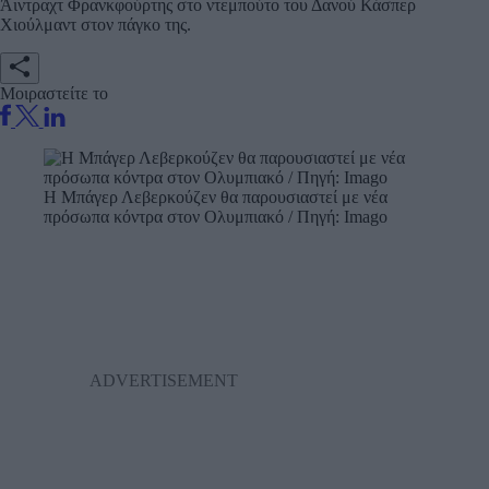
Άιντραχτ Φρανκφούρτης στο ντεμπούτο του Δανού Κάσπερ
Χιούλμαντ στον πάγκο της.
Μοιραστείτε το
Η Μπάγερ Λεβερκούζεν θα παρουσιαστεί με νέα
πρόσωπα κόντρα στον Ολυμπιακό / Πηγή: Imago