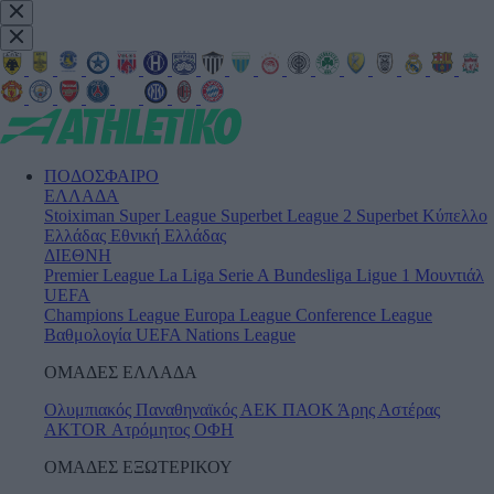
ΠΟΔΟΣΦΑΙΡΟ
ΕΛΛΑΔΑ
Stoiximan Super League
Superbet League 2
Superbet Κύπελλο
Ελλάδας
Εθνική Ελλάδας
ΔΙΕΘΝΗ
Premier League
La Liga
Serie A
Bundesliga
Ligue 1
Μουντιάλ
UEFA
Champions League
Europa League
Conference League
Βαθμολογία UEFA
Nations League
ΟΜΑΔΕΣ ΕΛΛΑΔΑ
Ολυμπιακός
Παναθηναϊκός
ΑΕΚ
ΠΑΟΚ
Άρης
Αστέρας
AKTOR
Ατρόμητος
ΟΦΗ
ΟΜΑΔΕΣ ΕΞΩΤΕΡΙΚΟΥ