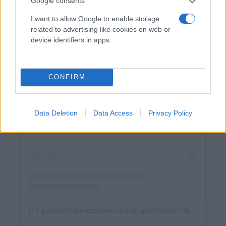
Google consents
I want to allow Google to enable storage
related to advertising like cookies on web or
device identifiers in apps.
CONFIRM
Δείτε αυτή τη δημοσίευση στο Instagram.
Data Deletion
Data Access
Privacy Policy
Η δημοσίευση κοινοποιήθηκε από το χρήστη Bayer 04 Leverkusen (@bayer04fussball)