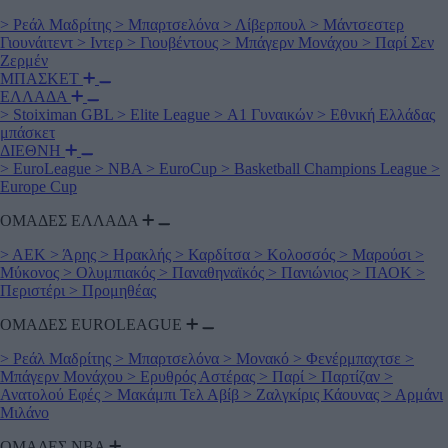
>
Ρεάλ Μαδρίτης
>
Μπαρτσελόνα
>
Λίβερπουλ
>
Μάντσεστερ
Γιουνάιτεντ
>
Ιντερ
>
Γιουβέντους
>
Μπάγερν Μονάχου
>
Παρί Σεν
Ζερμέν
ΜΠΑΣΚΕΤ
ΕΛΛΑΔΑ
>
Stoiximan GBL
>
Elite League
>
Α1 Γυναικών
>
Εθνική Ελλάδας
μπάσκετ
ΔΙΕΘΝΗ
>
EuroLeague
>
NBA
>
EuroCup
>
Basketball Champions League
>
Europe Cup
ΟΜΑΔΕΣ ΕΛΛΑΔΑ
>
ΑΕΚ
>
Άρης
>
Ηρακλής
>
Καρδίτσα
>
Κολοσσός
>
Μαρούσι
>
Μύκονος
>
Ολυμπιακός
>
Παναθηναϊκός
>
Πανιώνιος
>
ΠΑΟΚ
>
Περιστέρι
>
Προμηθέας
ΟΜΑΔΕΣ EUROLEAGUE
>
Ρεάλ Μαδρίτης
>
Μπαρτσελόνα
>
Μονακό
>
Φενέρμπαχτσε
>
Μπάγερν Μονάχου
>
Ερυθρός Αστέρας
>
Παρί
>
Παρτίζαν
>
Ανατολού Εφές
>
Μακάμπι Τελ Αβίβ
>
Ζαλγκίρις Κάουνας
>
Αρμάνι
Μιλάνο
ΟΜΑΔΕΣ ΝΒΑ