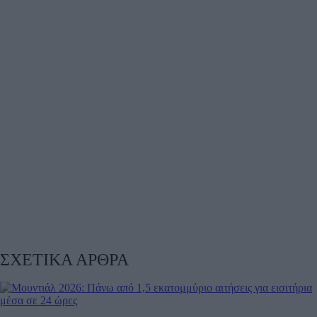
ΣΧΕΤΙΚΑ ΑΡΘΡΑ