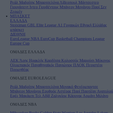
Ρεάλ Μαδρίτης
Μπαρτσελόνα
Λίβερπουλ
Μάντσεστερ
Γιουνάιτεντ
Ιντερ
Γιουβέντους
Μπάγερν Μονάχου
Παρί Σεν
Ζερμέν
ΜΠΑΣΚΕΤ
ΕΛΛΑΔΑ
Stoiximan GBL
Elite League
Α1 Γυναικών
Εθνική Ελλάδας
μπάσκετ
ΔΙΕΘΝΗ
EuroLeague
NBA
EuroCup
Basketball Champions League
Europe Cup
ΟΜΑΔΕΣ ΕΛΛΑΔΑ
ΑΕΚ
Άρης
Ηρακλής
Καρδίτσα
Κολοσσός
Μαρούσι
Μύκονος
Ολυμπιακός
Παναθηναϊκός
Πανιώνιος
ΠΑΟΚ
Περιστέρι
Προμηθέας
ΟΜΑΔΕΣ EUROLEAGUE
Ρεάλ Μαδρίτης
Μπαρτσελόνα
Μονακό
Φενέρμπαχτσε
Μπάγερν Μονάχου
Ερυθρός Αστέρας
Παρί
Παρτίζαν
Ανατολού
Εφές
Μακάμπι Τελ Αβίβ
Ζαλγκίρις Κάουνας
Αρμάνι Μιλάνο
ΟΜΑΔΕΣ ΝΒΑ
Milwaukee Bucks
Golden State Warriors
Los Angeles Lakers