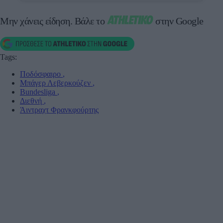
Μην χάνεις είδηση.
Βάλε το
στην Google
Tags:
Ποδόσφαιρο
,
Μπάγερ Λεβερκούζεν
,
Bundesliga
,
Διεθνή
,
Άιντραχτ Φρανκφούρτης