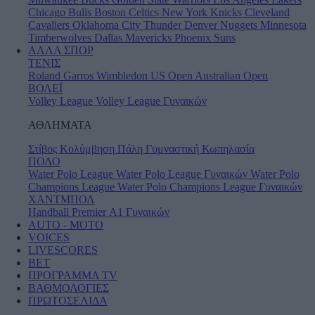
Chicago Bulls
Boston Celtics
New York Knicks
Cleveland
Cavaliers
Oklahoma City Thunder
Denver Nuggets
Minnesota
Timberwolves
Dallas Mavericks
Phoenix Suns
ΑΛΛΑ ΣΠΟΡ
ΤΕΝΙΣ
Roland Garros
Wimbledon
US Open
Australian Open
ΒΟΛΕΪ
Volley League
Volley League Γυναικών
ΑΘΛΗΜΑΤΑ
Στίβος
Κολύμβηση
Πάλη
Γυμναστική
Κωπηλασία
ΠΟΛΟ
Water Polo League
Water Polo League Γυναικών
Water Polo
Champions League
Water Polo Champions League Γυναικών
ΧΑΝΤΜΠΟΛ
Handball Premier
Α1 Γυναικών
AUTO - MOTO
VOICES
LIVESCORES
BET
ΠΡΟΓΡΑΜΜΑ TV
ΒΑΘΜΟΛΟΓΙΕΣ
ΠΡΩΤΟΣΕΛΙΔΑ