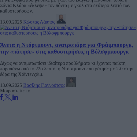
Σάντα Κλάρα «έκλεψε» τον πόντο με γκολ στο δεύτερο λεπτό των
καθυστερήσεων.
13.09.2025
Κώστας Λάππας
Άνετα η Ντόρτμουντ, ανατροπάρα για Φράιμπουργκ,
την «πάτησε» στις καθυστερήσεις η Βόλσφμπουργκ
Δίχως να αντιμετωπίσει ιδιαίτερα προβλήματα κι έχοντας παίκτη
παραπάνω από το 22ο λεπτό, η Ντόρτμουντ επικράτησε με 2-0 στην
έδρα της Χάϊντενχάιμ.
13.09.2025
Βασίλης Γιαννούτσος
Μοιραστείτε το