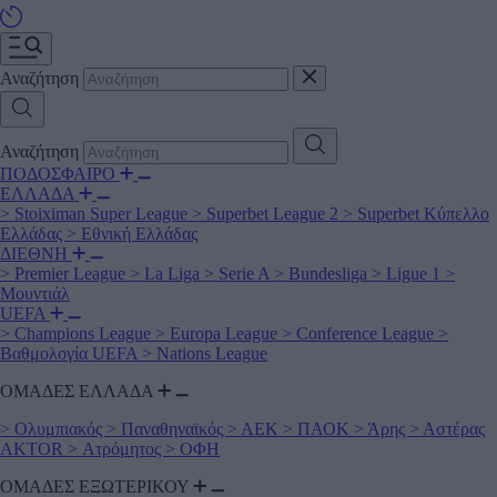
Αναζήτηση
Αναζήτηση
ΠΟΔΟΣΦΑΙΡΟ
ΕΛΛΑΔΑ
>
Stoiximan Super League
>
Superbet League 2
>
Superbet Κύπελλο
Ελλάδας
>
Εθνική Ελλάδας
ΔΙΕΘΝΗ
>
Premier League
>
La Liga
>
Serie A
>
Bundesliga
>
Ligue 1
>
Μουντιάλ
UEFA
>
Champions League
>
Europa League
>
Conference League
>
Βαθμολογία UEFA
>
Nations League
ΟΜΑΔΕΣ ΕΛΛΑΔΑ
>
Ολυμπιακός
>
Παναθηναϊκός
>
ΑΕΚ
>
ΠΑΟΚ
>
Άρης
>
Αστέρας
AKTOR
>
Ατρόμητος
>
ΟΦΗ
ΟΜΑΔΕΣ ΕΞΩΤΕΡΙΚΟΥ