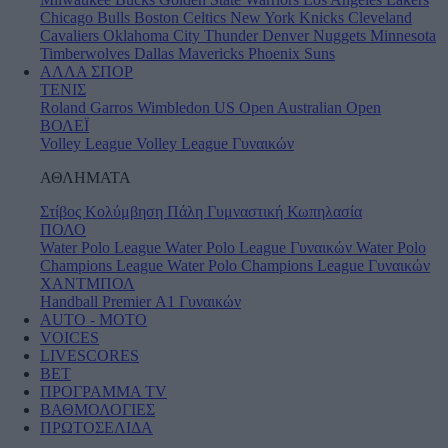
Chicago Bulls
Boston Celtics
New York Knicks
Cleveland
Cavaliers
Oklahoma City Thunder
Denver Nuggets
Minnesota
Timberwolves
Dallas Mavericks
Phoenix Suns
ΑΛΛΑ ΣΠΟΡ
ΤΕΝΙΣ
Roland Garros
Wimbledon
US Open
Australian Open
ΒΟΛΕΪ
Volley League
Volley League Γυναικών
ΑΘΛΗΜΑΤΑ
Στίβος
Κολύμβηση
Πάλη
Γυμναστική
Κωπηλασία
ΠΟΛΟ
Water Polo League
Water Polo League Γυναικών
Water Polo
Champions League
Water Polo Champions League Γυναικών
ΧΑΝΤΜΠΟΛ
Handball Premier
Α1 Γυναικών
AUTO - MOTO
VOICES
LIVESCORES
BET
ΠΡΟΓΡΑΜΜΑ TV
ΒΑΘΜΟΛΟΓΙΕΣ
ΠΡΩΤΟΣΕΛΙΔΑ