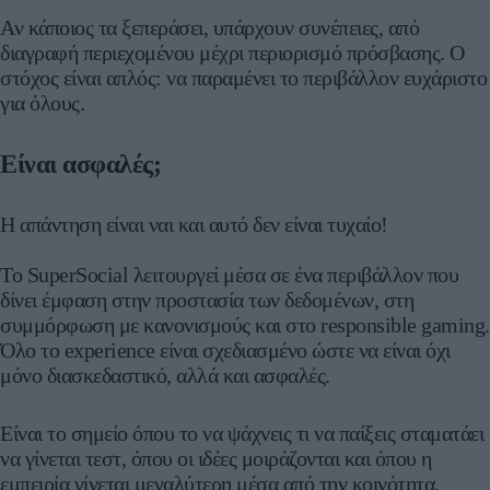
Αν κάποιος τα ξεπεράσει, υπάρχουν συνέπειες, από
διαγραφή περιεχομένου μέχρι περιορισμό πρόσβασης. Ο
στόχος είναι απλός: να παραμένει το περιβάλλον ευχάριστο
για όλους.
Είναι ασφαλές;
Η απάντηση είναι ναι και αυτό δεν είναι τυχαίο!
Το SuperSocial λειτουργεί μέσα σε ένα περιβάλλον που
δίνει έμφαση στην προστασία των δεδομένων, στη
συμμόρφωση με κανονισμούς και στο responsible gaming.
Όλο το experience είναι σχεδιασμένο ώστε να είναι όχι
μόνο διασκεδαστικό, αλλά και ασφαλές.
Είναι το σημείο όπου το να ψάχνεις τι να παίξεις σταματάει
να γίνεται τεστ, όπου οι ιδέες μοιράζονται και όπου η
εμπειρία γίνεται μεγαλύτερη μέσα από την κοινότητα.