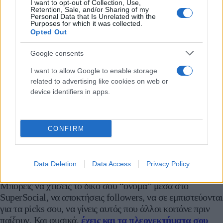
I want to opt-out of Collection, Use,
Κάποια bets μπορεί να σου φανούν απλά ενδιαφέροντα,
Retention, Sale, and/or Sharing of my
Personal Data that Is Unrelated with the
άλλα αδιάφορα. Θα υπάρξουν όμως και αυτά που θα σε
Purposes for which it was collected.
κάνουν να σκεφτείς
“αυτό πάει ταμείο”
. Σε αυτήν την
Opted Out
περίπτωση δεν χρειάζεται να το θυμάσαι ή να το ψάχνεις
ξανά. Μπορείς να το προσθέσεις απευθείας στο δικό σου
Google consents
δελτίο μέσω της επιλογής
“Αντιγραφή”
.
I want to allow Google to enable storage
related to advertising like cookies on web or
device identifiers in apps.
Εδώ φυσικά υπάρχει ένα
disclaimer
: Δεν πρόκειται για
τυφλή αντιγραφή. Παίρνεις την ιδέα, την προσαρμόζεις και
παίζεις
με το δικό σου σκεπτικό
. Φυσικά, αν ένα event
CONFIRM
έχει ήδη κλείσει ή έχουν αλλάξει οι αποδόσεις, μπορεί να
μην είναι διαθέσιμο, οπότε το timing παίζει ρόλο.
Data Deletion
Data Access
Privacy Policy
Και όσο πιο ενεργός είσαι,
τόσο περισσότερο φαίνεται
.
Μπορείς να χτίσεις το δικό σου “όνομα” μέσα στο
SuperSocial, να αποκτήσεις followers, να σε εμπιστεύονται
για τα picks σου, να γίνεις αυτός που άλλοι κοιτάνε πριν
παίξουν. Και φυσικά,
έχεις και τα πλεονεκτήματα σου