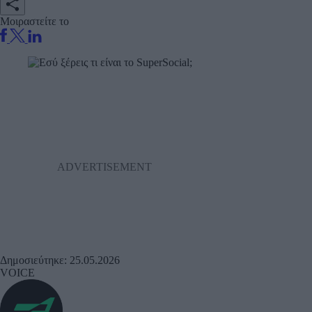
Μοιραστείτε το
Δημοσιεύτηκε: 25.05.2026
VOICE