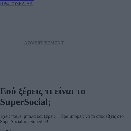
ΠΡΩΤΟΣΕΛΙΔΑ
Εσύ ξέρεις τι είναι το
SuperSocial;
Έχεις παίξει μπάλα και ξέρεις; Τώρα μπορείς να το αποδείξεις στο
SuperSocial της Superbet!