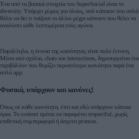
Ένα από τα βασικά στοιχεία του SuperSocial είναι το
diversity. Υπάρχει χώρος για όλους, από κάποιον που απλά
θέλει να δει τι παίζουν οι άλλοι μέχρι κάποιον που θέλει να
αναλύσει κάθε λεπτομέρεια ενός αγώνα.
Παράλληλα, η έννοια της κοινότητας είναι πολύ έντονη.
Μέσα από σχόλια, chats και interactions, δημιουργείται ένα
περιβάλλον που θυμίζει περισσότερο κοινότητα παρά ένα
απλό app.
Φυσικά, υπάρχουν και κανόνες!
Όπως σε κάθε κοινότητα, έτσι και εδώ υπάρχουν κάποια
όρια. Το content πρέπει να παραμένει respectful, χωρίς
επιθετική συμπεριφορά ή άσχετα promos.