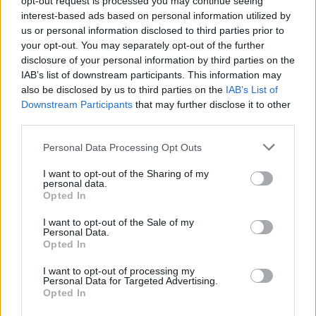
Πως λειτουργεί το SuperSocial;
opt-out request is processed you may continue seeing
interest-based ads based on personal information utilized by
us or personal information disclosed to third parties prior to
Η λογική είναι απλή. Ξεκινάς φτιάχνοντας το δελτίο σου
your opt-out. You may separately opt-out of the further
μέσα στην
Superbet
,
ακριβώς όπως έχεις συνηθίσει. Δεν
disclosure of your personal information by third parties on the
αλλάζει κάτι στην εμπειρία σου. Η διαφορά ξεκινάει τη
IAB’s list of downstream participants. This information may
στιγμή που αποφασίζεις ότι αυτό που έπαιξες…
αξίζει να
also be disclosed by us to third parties on the
IAB’s List of
Downstream Participants
that may further disclose it to other
το δουν και άλλοι
.
third parties.
Please note that this website/app uses one or more Google
Personal Data Processing Opt Outs
services and may gather and store information including but
Με ένα tap μπορείς να κοινοποιήσεις το δελτίο σου στο
not limited to your visit or usage behaviour. You may click to
I want to opt-out of the Sharing of my
SuperSocial
. Από εκεί και πέρα, το bet παύει να είναι απλά
personal data.
grant or deny consent to Google and its third-party tags to
Opted In
ένα προσωπικό ticket και γίνεται post. Εμφανίζεται στο
use your data for below specified purposes in below Google
προφίλ σου, το βλέπουν όλοι και (το πιο σημαντικό)
consent section.
I want to opt-out of the Sale of my
ανοίγει για σχόλια, αντιδράσεις και συζήτηση!
Personal Data.
Opted In
Όταν λέμε παίζουΜΕ μαζί, το εννοούμε!
I want to opt-out of processing my
Personal Data for Targeted Advertising.
Opted In
Καθώς κάνεις scroll, βλέπεις τι παίζουν άλλοι χρήστες.