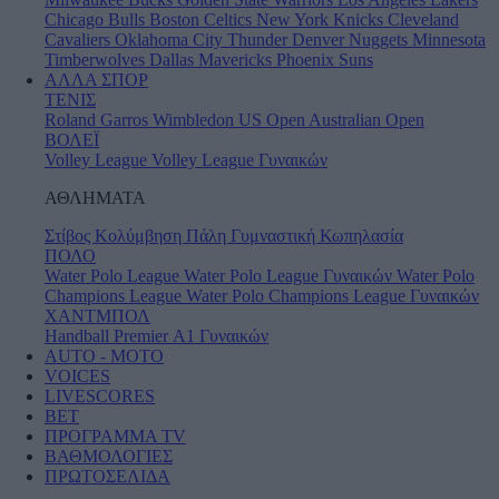
Chicago Bulls
Boston Celtics
New York Knicks
Cleveland
Cavaliers
Oklahoma City Thunder
Denver Nuggets
Minnesota
Timberwolves
Dallas Mavericks
Phoenix Suns
ΑΛΛΑ ΣΠΟΡ
ΤΕΝΙΣ
Roland Garros
Wimbledon
US Open
Australian Open
ΒΟΛΕΪ
Volley League
Volley League Γυναικών
ΑΘΛΗΜΑΤΑ
Στίβος
Κολύμβηση
Πάλη
Γυμναστική
Κωπηλασία
ΠΟΛΟ
Water Polo League
Water Polo League Γυναικών
Water Polo
Champions League
Water Polo Champions League Γυναικών
ΧΑΝΤΜΠΟΛ
Handball Premier
Α1 Γυναικών
AUTO - MOTO
VOICES
LIVESCORES
BET
ΠΡΟΓΡΑΜΜΑ TV
ΒΑΘΜΟΛΟΓΙΕΣ
ΠΡΩΤΟΣΕΛΙΔΑ