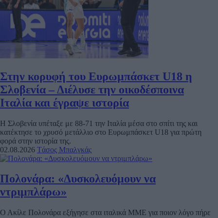
Στην κορυφή του Ευρωμπάσκετ U18 η
Σλοβενία – Διέλυσε την οικοδέσποινα
Ιταλία και έγραψε ιστορία
Η Σλοβενία υπέταξε με 88-71 την Ιταλία μέσα στο σπίτι της και
κατέκτησε το χρυσό μετάλλιο στο Ευρωμπάσκετ U18 για πρώτη
φορά στην ιστορία της.
02.08.2026
Tάσος Μπαλγκάς
Πολονάρα: «Δυσκολευόμουν να
ντριμπλάρω»
Ο Ακίλε Πολονάρα εξήγησε στα ιταλικά ΜΜΕ για ποιον λόγο πήρε