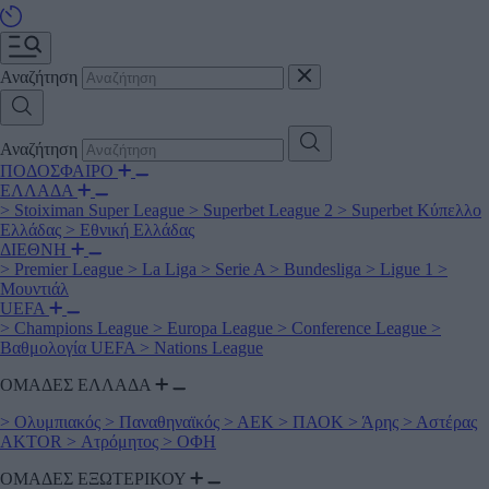
Αναζήτηση
Αναζήτηση
ΠΟΔΟΣΦΑΙΡΟ
ΕΛΛΑΔΑ
>
Stoiximan Super League
>
Superbet League 2
>
Superbet Κύπελλο
Ελλάδας
>
Εθνική Ελλάδας
ΔΙΕΘΝΗ
>
Premier League
>
La Liga
>
Serie A
>
Bundesliga
>
Ligue 1
>
Μουντιάλ
UEFA
>
Champions League
>
Europa League
>
Conference League
>
Βαθμολογία UEFA
>
Nations League
ΟΜΑΔΕΣ ΕΛΛΑΔΑ
>
Ολυμπιακός
>
Παναθηναϊκός
>
ΑΕΚ
>
ΠΑΟΚ
>
Άρης
>
Αστέρας
AKTOR
>
Ατρόμητος
>
ΟΦΗ
ΟΜΑΔΕΣ ΕΞΩΤΕΡΙΚΟΥ