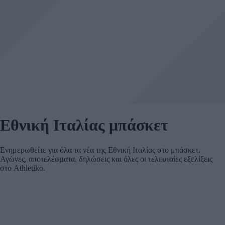
Εθνική Ιταλίας μπάσκετ
Ενημερωθείτε για όλα τα νέα της Εθνική Ιταλίας στο μπάσκετ.
Αγώνες, αποτελέσματα, δηλώσεις και όλες οι τελευταίες εξελίξεις
στο Athletiko.