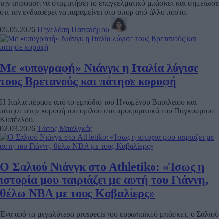
την απόφαση να σταματήσει το επαγγελματικό μπάσκετ και σημείωσε
ότι τον ενδιαφέρει να παραμείνει στο σπορ από άλλο πόστο.
05.05.2026
Πηνελόπη Παπαδήμου
Με «υπογραφή» Νιάνγκ η Ιταλία λύγισε
τους Βρετανούς και πάτησε κορυφή
Η Ιταλία πέρασε από το εμπόδιο του Ηνωμένου Βασιλείου και
πάτησε στην κορυφή του ομίλου στα προκριματικά του Παγκοσμίου
Κυπέλλου.
02.03.2026
Tάσος Μπαλγκάς
Ο Σαλιού Νιάνγκ στο Athletiko: «Ίσως η
ιστορία μου ταιριάζει με αυτή του Γιάννη,
θέλω ΝΒΑ με τους Καβαλίερς»
Ένα από τα μεγαλύτερα prospects του ευρωπαϊκού μπάσκετ, ο Σαλιού