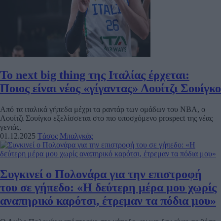
To next big thing της Ιταλίας έρχεται:
Ποιος είναι νέος «γίγαντας» Λουίτζι Σουίγκο
Από τα ιταλικά γήπεδα μέχρι τα ραντάρ των ομάδων του ΝΒΑ, ο
Λουίτζι Σουίγκο εξελίσσεται στο πιο υποσχόμενο prospect της νέας
γενιάς.
01.12.2025
Tάσος Μπαλγκάς
Συγκινεί ο Πολονάρα για την επιστροφή
του σε γήπεδο: «Η δεύτερη μέρα μου χωρίς
αναπηρικό καρότσι, έτρεμαν τα πόδια μου»