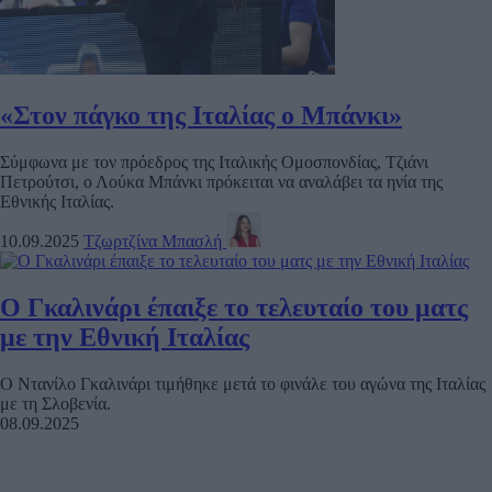
«Στον πάγκο της Ιταλίας ο Μπάνκι»
Σύμφωνα με τον πρόεδρος της Ιταλικής Ομοσπονδίας, Τζιάνι
Πετρούτσι, ο Λούκα Μπάνκι πρόκειται να αναλάβει τα ηνία της
Εθνικής Ιταλίας.
10.09.2025
Τζωρτζίνα Μπασλή
Ο Γκαλινάρι έπαιξε το τελευταίο του ματς
με την Εθνική Ιταλίας
Ο Ντανίλο Γκαλινάρι τιμήθηκε μετά το φινάλε του αγώνα της Ιταλίας
με τη Σλοβενία.
08.09.2025