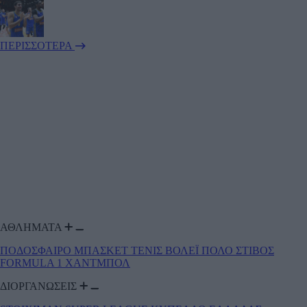
ΠΕΡΙΣΣΟΤΕΡΑ
ΑΘΛΗΜΑΤΑ
ΠΟΔΟΣΦΑΙΡΟ
ΜΠΑΣΚΕΤ
ΤΕΝΙΣ
ΒΟΛΕΪ
ΠΟΛΟ
ΣΤΙΒΟΣ
FORMULA 1
ΧΑΝΤΜΠΟΛ
ΔΙΟΡΓΑΝΩΣΕΙΣ