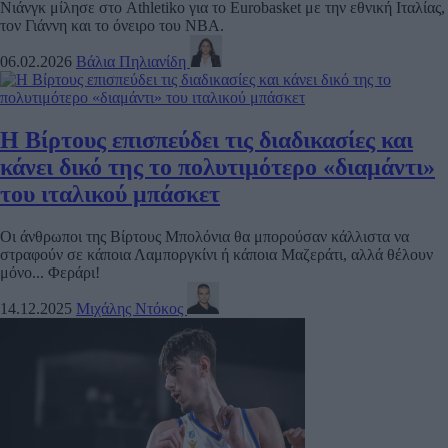
Νιάνγκ μίλησε στο Athletiko για το Eurobasket με την εθνική Ιταλίας,
τον Γιάννη και το όνειρο του ΝΒΑ.
06.02.2026
Βάλια Πηλιανίδη
Η Βίρτους επισπεύδει τις διαδικασίες και
κάνει δικό της το πολυτιμότερο «διαμάντι»
του ιταλικού μπάσκετ
Οι άνθρωποι της Βίρτους Μπολόνια θα μπορούσαν κάλλιστα να
στραφούν σε κάποια Λαμποργκίνι ή κάποια Μαζεράτι, αλλά θέλουν
μόνο... Φεράρι!
14.12.2025
Μιχάλης Ντόκος