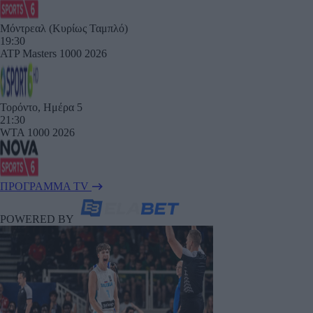
Μόντρεαλ (Κυρίως Ταμπλό)
19:30
ATP Masters 1000 2026
Τορόντο, Ημέρα 5
21:30
WTA 1000 2026
ΠΡΟΓΡΑΜΜΑ TV
POWERED BY