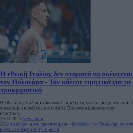
Η εθνική Ιταλίας δεν σταματά να σκέφτεται
τον Πολονάρα - Τον κάλεσε τιμητικά για τα
προκριματικά
Η εθνική της Ιταλίας ανακοίνωσε τις κλήσεις για τα προκριματικά του
παγκοσμίου κυπέλλου και ο Ακίλε Πολονάρα βρίσκετε στην
αποστολή.
20.11.2025
Newsroom