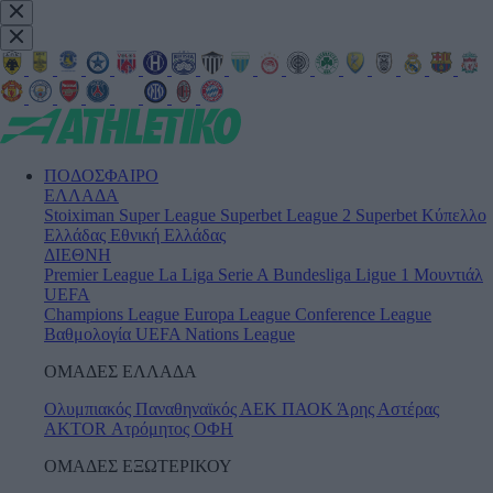
ΠΟΔΟΣΦΑΙΡΟ
ΕΛΛΑΔΑ
Stoiximan Super League
Superbet League 2
Superbet Κύπελλο
Ελλάδας
Εθνική Ελλάδας
ΔΙΕΘΝΗ
Premier League
La Liga
Serie A
Bundesliga
Ligue 1
Μουντιάλ
UEFA
Champions League
Europa League
Conference League
Βαθμολογία UEFA
Nations League
ΟΜΑΔΕΣ ΕΛΛΑΔΑ
Ολυμπιακός
Παναθηναϊκός
ΑΕΚ
ΠΑΟΚ
Άρης
Αστέρας
AKTOR
Ατρόμητος
ΟΦΗ
ΟΜΑΔΕΣ ΕΞΩΤΕΡΙΚΟΥ