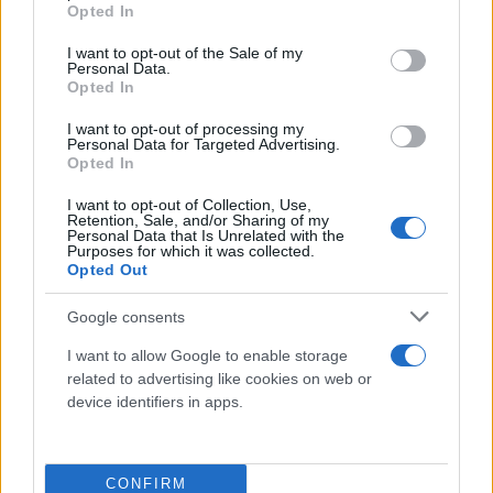
grant or deny consent to Google and its third-party tags to
Opted In
use your data for below specified purposes in below Google
Ο Δημήτρης Διαμαντίδης αναφέρθηκε στο ραντεβού που είχε αυτός
και ο Δημήτρης Γιαννακόπουλος, για να κλείσουν την επιστροφή του
consent section.
I want to opt-out of the Sale of my
στην επόμενη μέρα του Παναθηναϊκού.
Personal Data.
Opted In
I want to opt-out of processing my
Μοιραστείτε το
Personal Data for Targeted Advertising.
Opted In
I want to opt-out of Collection, Use,
Retention, Sale, and/or Sharing of my
Personal Data that Is Unrelated with the
Ο Δημήτρης Γιαννακόπουλος με τον Δημήτρη
Purposes for which it was collected.
Διαμαντίδη/Eurokinissi
Opted Out
Google consents
I want to allow Google to enable storage
related to advertising like cookies on web or
device identifiers in apps.
CONFIRM