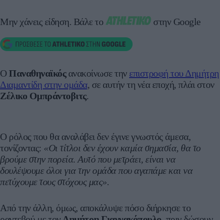
Μην χάνεις είδηση.
Βάλε το
στην Google
Ο
Παναθηναϊκός
ανακοίνωσε την
επιστροφή του Δημήτρη
Διαμαντίδη στην ομάδα
, σε αυτήν τη νέα εποχή, πλάι στον
Ζέλικο Ομπράντοβιτς
.
Ο ρόλος που θα αναλάβει δεν έγινε γνωστός άμεσα,
τονίζοντας:
«Οι τίτλοι δεν έχουν καμία σημασία, θα το
βρούμε στην πορεία. Αυτό που μετράει, είναι να
δουλέψουμε όλοι για την ομάδα που αγαπάμε και να
πετύχουμε τους στόχους μας».
Από την άλλη, όμως, αποκάλυψε πόσο διήρκησε το
ραντεβού με τον
Δημήτρη Γιαννακόπουλο
, πριν δώσουν