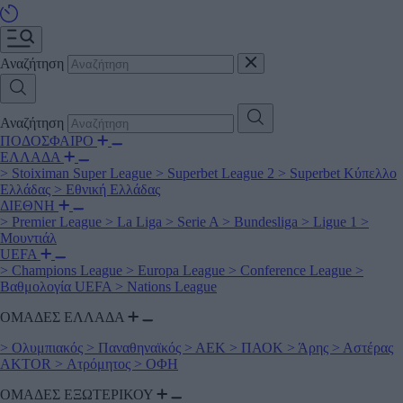
Αναζήτηση
Αναζήτηση
ΠΟΔΟΣΦΑΙΡΟ
ΕΛΛΑΔΑ
>
Stoiximan Super League
>
Superbet League 2
>
Superbet Κύπελλο
Ελλάδας
>
Εθνική Ελλάδας
ΔΙΕΘΝΗ
>
Premier League
>
La Liga
>
Serie A
>
Bundesliga
>
Ligue 1
>
Μουντιάλ
UEFA
>
Champions League
>
Europa League
>
Conference League
>
Βαθμολογία UEFA
>
Nations League
ΟΜΑΔΕΣ ΕΛΛΑΔΑ
>
Ολυμπιακός
>
Παναθηναϊκός
>
ΑΕΚ
>
ΠΑΟΚ
>
Άρης
>
Αστέρας
AKTOR
>
Ατρόμητος
>
ΟΦΗ
ΟΜΑΔΕΣ ΕΞΩΤΕΡΙΚΟΥ