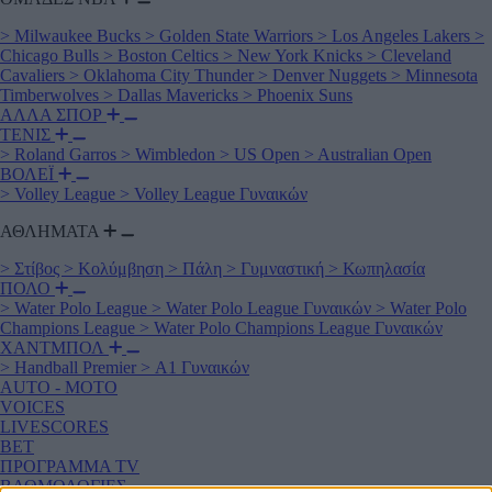
>
Milwaukee Bucks
>
Golden State Warriors
>
Los Angeles Lakers
>
Chicago Bulls
>
Boston Celtics
>
New York Knicks
>
Cleveland
Cavaliers
>
Oklahoma City Thunder
>
Denver Nuggets
>
Minnesota
Timberwolves
>
Dallas Mavericks
>
Phoenix Suns
ΑΛΛΑ ΣΠΟΡ
ΤΕΝΙΣ
>
Roland Garros
>
Wimbledon
>
US Open
>
Australian Open
ΒΟΛΕΪ
>
Volley League
>
Volley League Γυναικών
ΑΘΛΗΜΑΤΑ
>
Στίβος
>
Κολύμβηση
>
Πάλη
>
Γυμναστική
>
Κωπηλασία
ΠΟΛΟ
>
Water Polo League
>
Water Polo League Γυναικών
>
Water Polo
Champions League
>
Water Polo Champions League Γυναικών
ΧΑΝΤΜΠΟΛ
>
Handball Premier
>
Α1 Γυναικών
AUTO - MOTO
VOICES
LIVESCORES
BET
ΠΡΟΓΡΑΜΜΑ TV
ΒΑΘΜΟΛΟΓΙΕΣ