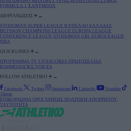
ΠΟΔΟΣΦΑΙΡΟ
ΜΠΑΣΚΕΤ
ΤΕΝΙΣ
ΒΟΛΕΪ
ΠΟΛΟ
ΣΤΙΒΟΣ
FORMULA 1
ΧΑΝΤΜΠΟΛ
ΔΙΟΡΓΑΝΩΣΕΙΣ
STOIXIMAN SUPER LEAGUE
ΚΥΠΕΛΛΟ ΕΛΛΑΔΑΣ
BETSSON
CHAMPIONS LEAGUE
EUROPA LEAGUE
CONFERENCE LEAGUE
STOIXIMAN GBL
EUROLEAGUE
NBA
QUICKLINKS
ΠΡΟΓΡΑΜΜΑ TV
LIVESCORES
ΠΡΩΤΟΣΕΛΙΔΑ
ΒΑΘΜΟΛΟΓΙΕΣ
VOICES
FOLLOW ATHLETIKO
Facebook
Twitter
Instagram
Linkedin
Youtube
Tiktok
ΕΠΙΚΟΙΝΩΝΙΑ
ΟΡΟΙ ΧΡΗΣΗΣ
ΠΟΛΙΤΙΚΗ ΑΠΟΡΡΗΤΟΥ
TAYTOTHTA