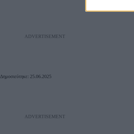
Δημοσιεύτηκε: 25.06.2025