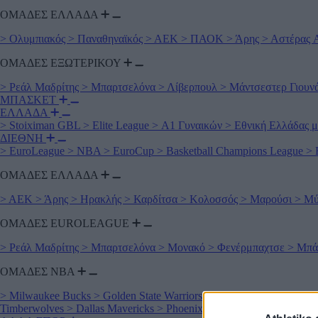
ΟΜΑΔΕΣ ΕΛΛΑΔΑ
>
Ολυμπιακός
>
Παναθηναϊκός
>
ΑΕΚ
>
ΠΑΟΚ
>
Άρης
>
Αστέρας
ΟΜΑΔΕΣ ΕΞΩΤΕΡΙΚΟΥ
>
Ρεάλ Μαδρίτης
>
Μπαρτσελόνα
>
Λίβερπουλ
>
Μάντσεστερ Γιουν
ΜΠΑΣΚΕΤ
ΕΛΛΑΔΑ
>
Stoiximan GBL
>
Elite League
>
Α1 Γυναικών
>
Εθνική Ελλάδας 
ΔΙΕΘΝΗ
>
EuroLeague
>
NBA
>
EuroCup
>
Basketball Champions League
>
ΟΜΑΔΕΣ ΕΛΛΑΔΑ
>
ΑΕΚ
>
Άρης
>
Ηρακλής
>
Καρδίτσα
>
Κολοσσός
>
Μαρούσι
>
Μύ
ΟΜΑΔΕΣ EUROLEAGUE
>
Ρεάλ Μαδρίτης
>
Μπαρτσελόνα
>
Μονακό
>
Φενέρμπαχτσε
>
Μπά
ΟΜΑΔΕΣ ΝΒΑ
>
Milwaukee Bucks
>
Golden State Warriors
>
Los Angeles Lakers
>
Timberwolves
>
Dallas Mavericks
>
Phoenix Suns