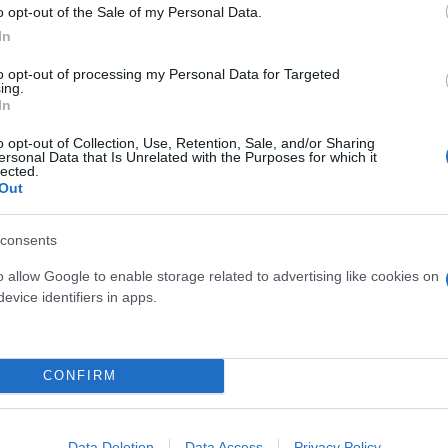
o opt-out of the Sale of my Personal Data.
In
to opt-out of processing my Personal Data for Targeted
ing.
In
o opt-out of Collection, Use, Retention, Sale, and/or Sharing
ersonal Data that Is Unrelated with the Purposes for which it
lected.
για τη Λιόν: «Μας… τίναξε τα μ
Out
consents
o allow Google to enable storage related to advertising like cookies on
 ο άλλοτε φορ της ομάδας, Σίντνεϊ Γκοβού με αφορμή τον υποβιβασμό
evice identifiers in apps.
CONFIRM
Data Deletion
Data Access
Privacy Policy