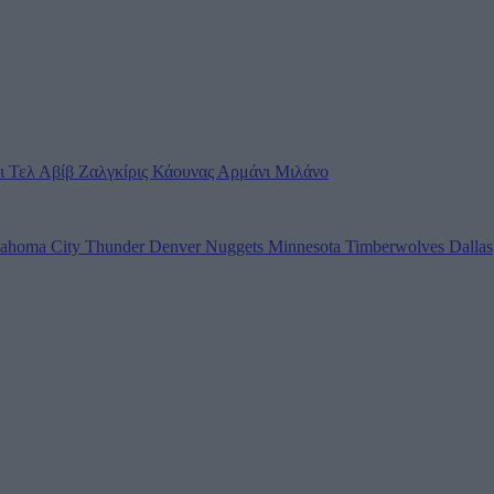
ι Τελ Αβίβ
Ζαλγκίρις Κάουνας
Αρμάνι Μιλάνο
ahoma City Thunder
Denver Nuggets
Minnesota Timberwolves
Dallas