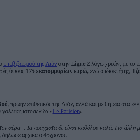
ου
υποβιβασμού της Λιόν
στην
Ligue 2
λόγω χρεών, με το ι
 χρέη ύψους
175 εκατομμυρίων ευρώ,
ενώ ο ιδιοκτήτης,
Τζ
βού
, πρώην επιθετικός της Λιόν, αλλά και με θητεία στα ε
 γαλλική ιστοσελίδα «
Le Parisien
».
τον αέρα”. Τα πράγματα δε είναι καθόλου καλά. Για άλλη μι
, δήλωσε αρχικά ο 45χρονος.