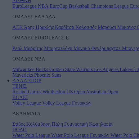
ΔΙΕΘΝΗ
EuroLeague
NBA
EuroCup
Basketball Champions League
Eur
ΟΜΑΔΕΣ ΕΛΛΑΔΑ
ΑΕΚ
Άρης
Ηρακλής
Καρδίτσα
Κολοσσός
Μαρούσι
Μύκονος
ΟΜΑΔΕΣ EUROLEAGUE
Ρεάλ Μαδρίτης
Μπαρτσελόνα
Μονακό
Φενέρμπαχτσε
Μπάγερ
ΟΜΑΔΕΣ ΝΒΑ
Milwaukee Bucks
Golden State Warriors
Los Angeles Lakers
Ch
Mavericks
Phoenix Suns
ΑΛΛΑ ΣΠΟΡ
ΤΕΝΙΣ
Roland Garros
Wimbledon
US Open
Australian Open
ΒΟΛΕΪ
Volley League
Volley League Γυναικών
ΑΘΛΗΜΑΤΑ
Στίβος
Κολύμβηση
Πάλη
Γυμναστική
Κωπηλασία
ΠΟΛΟ
Water Polo League
Water Polo League Γυναικών
Water Polo C