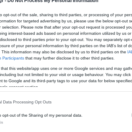
gr -
Do Not Process My Personal Information
to opt-out of the sale, sharing to third parties, or processing of your per
formation for targeted advertising by us, please use the below opt-out s
r selection. Please note that after your opt-out request is processed y
eing interest-based ads based on personal information utilized by us or
disclosed to third parties prior to your opt-out. You may separately opt-
losure of your personal information by third parties on the IAB’s list of
. This information may also be disclosed by us to third parties on the
IA
hampions League
>
Water Polo Champions League Γυναικών
Participants
that may further disclose it to other third parties.
 that this website/app uses one or more Google services and may gath
including but not limited to your visit or usage behaviour. You may click 
 to Google and its third-party tags to use your data for below specifi
ogle consent section.
l Data Processing Opt Outs
o opt-out of the Sharing of my personal data.
In