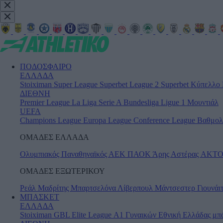
ΠΟΔΟΣΦΑΙΡΟ
ΕΛΛΑΔΑ
Stoiximan Super League
Superbet League 2
Superbet Κύπελλο
ΔΙΕΘΝΗ
Premier League
La Liga
Serie A
Bundesliga
Ligue 1
Μουντιάλ
UEFA
Champions League
Europa League
Conference League
Βαθμολ
ΟΜΑΔΕΣ ΕΛΛΑΔΑ
Ολυμπιακός
Παναθηναϊκός
ΑΕΚ
ΠΑΟΚ
Άρης
Αστέρας AKT
ΟΜΑΔΕΣ ΕΞΩΤΕΡΙΚΟΥ
Ρεάλ Μαδρίτης
Μπαρτσελόνα
Λίβερπουλ
Μάντσεστερ Γιουνάι
ΜΠΑΣΚΕΤ
ΕΛΛΑΔΑ
Stoiximan GBL
Elite League
Α1 Γυναικών
Εθνική Ελλάδας μπ