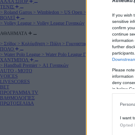
Athletiko.
ΑΛΛΑ ΣΠΟΡ
ΤΕΝΙΣ
>
Roland Garros
>
Wimbledon
>
US Open
>
Australian Open
If you wish 
ΒΟΛΕΪ
sensitive in
>
Volley League
>
Volley League Γυναικών
confirm you
ΑΘΛΗΜΑΤΑ
continue se
information 
>
Στίβος
>
Κολύμβηση
>
Πάλη
>
Γυμναστική
>
Κωπηλασία
further disc
ΠΟΛΟ
participants
>
Water Polo League
>
Water Polo League Γυναικών
>
Water Polo C
Downstream 
ΧΑΝΤΜΠΟΛ
>
Handball Premier
>
Α1 Γυναικών
Please note
AUTO - MOTO
VOICES
information 
LIVESCORES
deny consent
BET
in below Go
ΠΡΟΓΡΑΜΜΑ TV
ΒΑΘΜΟΛΟΓΙΕΣ
ΠΡΩΤΟΣΕΛΙΔΑ
Persona
I want t
Opted 