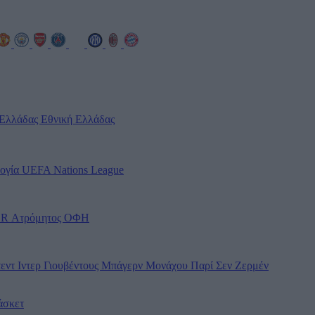
 Ελλάδας
Εθνική Ελλάδας
ογία UEFA
Nations League
OR
Ατρόμητος
ΟΦΗ
τεντ
Ιντερ
Γιουβέντους
Μπάγερν Μονάχου
Παρί Σεν Ζερμέν
άσκετ