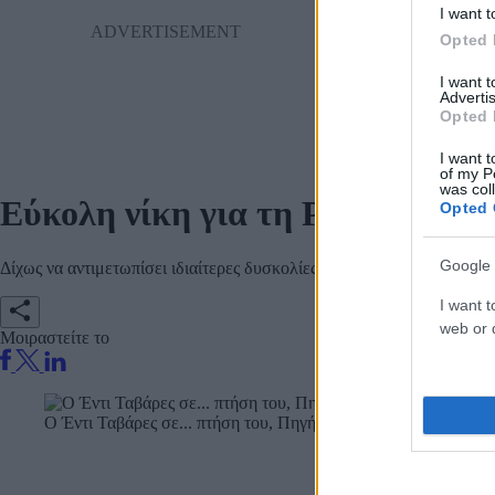
I want t
Opted 
I want 
Advertis
Opted 
I want t
of my P
was col
Εύκολη νίκη για τη Ρεάλ Μαδρί
Opted 
Google 
Δίχως να αντιμετωπίσει ιδιαίτερες δυσκολίες, η Ρεάλ Μαδρίτης επικ
I want t
web or d
Μοιραστείτε το
Ο Έντι Ταβάρες σε... πτήση του, Πηγή: Imago