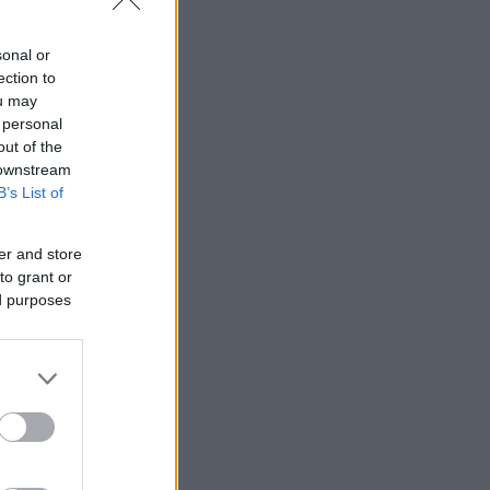
sonal or
ection to
ou may
 personal
out of the
 downstream
B’s List of
er and store
to grant or
ed purposes