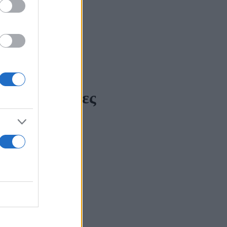
ομερό Ταβάρες