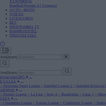
ΧΑΝΤΜΠΟΛ
Handball Premier
Α1 Γυναικών
AUTO - MOTO
VOICES
LIVESCORES
BET
ΠΡΟΓΡΑΜΜΑ TV
ΒΑΘΜΟΛΟΓΙΕΣ
ΠΡΩΤΟΣΕΛΙΔΑ
Αναζήτηση
Αναζήτηση
ΠΟΔΟΣΦΑΙΡΟ
ΕΛΛΑΔΑ
>
Stoiximan Super League
>
Superbet League 2
>
Superbet Κύπελλο
ΔΙΕΘΝΗ
>
Premier League
>
La Liga
>
Serie A
>
Bundesliga
>
Ligue 1
>
Μουν
UEFA
>
Champions League
>
Europa League
>
Conference League
>
Βαθμ