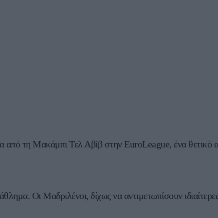
α από τη Μακάμπι Τελ Αβίβ στην EuroLeague, ένα θετικό α
θλημα. Οι Μαδριλένοι, δίχως να αντιμετωπίσουν ιδιαίτερες