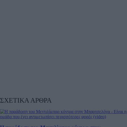
ΣΧΕΤΙΚΑ ΑΡΘΡΑ