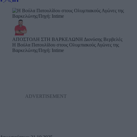
ΑΠΟΣΤΟΛΗ ΣΤΗ ΒΑΡΚΕΛΩΝΗ
Διονύσης Βερβελές
Η Βούλα Πατουλίδου στους Ολυμπιακούς Αγώνες της
Βαρκελώνης/Πηγή: Intime