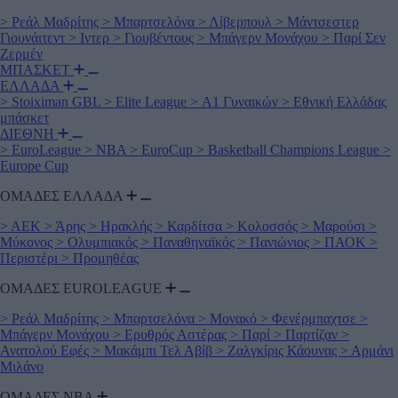
>
Ρεάλ Μαδρίτης
>
Μπαρτσελόνα
>
Λίβερπουλ
>
Μάντσεστερ
Γιουνάιτεντ
>
Ιντερ
>
Γιουβέντους
>
Μπάγερν Μονάχου
>
Παρί Σεν
Ζερμέν
ΜΠΑΣΚΕΤ
ΕΛΛΑΔΑ
>
Stoiximan GBL
>
Elite League
>
Α1 Γυναικών
>
Εθνική Ελλάδας
μπάσκετ
ΔΙΕΘΝΗ
>
EuroLeague
>
NBA
>
EuroCup
>
Basketball Champions League
>
Europe Cup
ΟΜΑΔΕΣ ΕΛΛΑΔΑ
>
ΑΕΚ
>
Άρης
>
Ηρακλής
>
Καρδίτσα
>
Κολοσσός
>
Μαρούσι
>
Μύκονος
>
Ολυμπιακός
>
Παναθηναϊκός
>
Πανιώνιος
>
ΠΑΟΚ
>
Περιστέρι
>
Προμηθέας
ΟΜΑΔΕΣ EUROLEAGUE
>
Ρεάλ Μαδρίτης
>
Μπαρτσελόνα
>
Μονακό
>
Φενέρμπαχτσε
>
Μπάγερν Μονάχου
>
Ερυθρός Αστέρας
>
Παρί
>
Παρτίζαν
>
Ανατολού Εφές
>
Μακάμπι Τελ Αβίβ
>
Ζαλγκίρις Κάουνας
>
Αρμάνι
Μιλάνο
ΟΜΑΔΕΣ ΝΒΑ