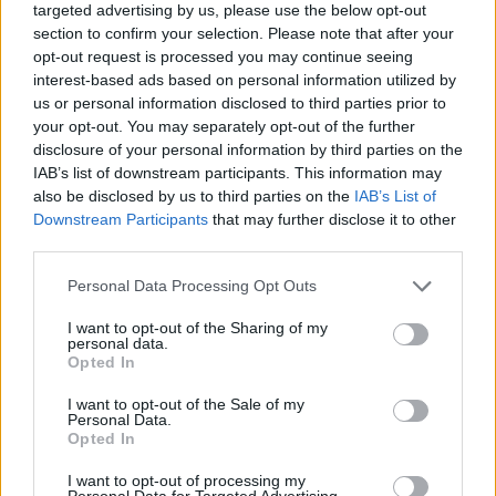
targeted advertising by us, please use the below opt-out
στο «Μονζουίκ»
με τα χρώματα της Ελλάδας.
section to confirm your selection. Please note that after your
Συγκεκριμένα, στις 6 Αυγούστου του 1992
η Ελληνίδα
opt-out request is processed you may continue seeing
αθλήτρια αγωνίστηκε στα 100 μέτρα με εμπόδια.
interest-based ads based on personal information utilized by
us or personal information disclosed to third parties prior to
your opt-out. You may separately opt-out of the further
disclosure of your personal information by third parties on the
Όσοι ζούσαν τότε δεν ξεχνούν τη στιγμή του τερματισμού
IAB’s list of downstream participants. This information may
της Πατουλίδου, η οποία έκοψε πρώτη το... νήμα του
also be disclosed by us to third parties on the
IAB’s List of
τερματισμού και χάρισε τότε το χρυσό Ολυμπιακό
Downstream Participants
that may further disclose it to other
μετάλλιο στην Ελλάδα. Μία τεράστια επιτυχία ιδιαίτερα για
third parties.
την εποχή εκείνη.
Please note that this website/app uses one or more Google
Personal Data Processing Opt Outs
services and may gather and store information including but
Ήταν στο στάδιο «Μονζουίκ» τότε που έτρεξε η Ελληνίδα
not limited to your visit or usage behaviour. You may click to
I want to opt-out of the Sharing of my
personal data.
αθλήτρια και κατάφερε να ανεβάσει τη χώρα μας στο
grant or deny consent to Google and its third-party tags to
Opted In
υψηλότερο σκαλί και λίγες ημέρες μετά την υποδέχτηκε
use your data for below specified purposes in below Google
consent section.
όλη η Αθήνα στο κατάμεστο Καλλιμάρμαρο Στάδιο, εκείνη
I want to opt-out of the Sale of my
Personal Data.
και όλους τους αθλητές της Ολυμπιακής αποστολής.
Opted In
I want to opt-out of processing my
Personal Data for Targeted Advertising.