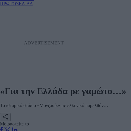
ΠΡΩΤΟΣΕΛΙΔΑ
«Για την Ελλάδα ρε γαμώτο…»
Το ιστορικό στάδιο «Μονζουίκ» με ελληνικό παρελθόν…
Μοιραστείτε το