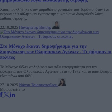
Χάος προκλήθηκε στον μαραθώνιο γυναικών του Τορόντο, όταν ένα
γκρουπ ελίτ αθλητριών έχασαν την ευκαιρία να διακριθούν λόγω
λάθους στροφής.
22.10.2025
Παναγιώτης Βότσης
Στο Μόναχο έκαναν δημοψήφισμα για την
διοργάνωση των Ολυμπιακών Αγώνων - Τι ψήφισαν οι
πολίτες
Το Μόναχο θέλει να δηλώσει και πάλι υποψηφιότητα για την
φιλοξενία των Ολυμπιακών Αγώνων μετά το 1972 και το αποτέλεσμα
είναι πάνω από 66%.
27.10.2025
Νάνσυ Τσιοτσιοπούλου
Μοιραστείτε το