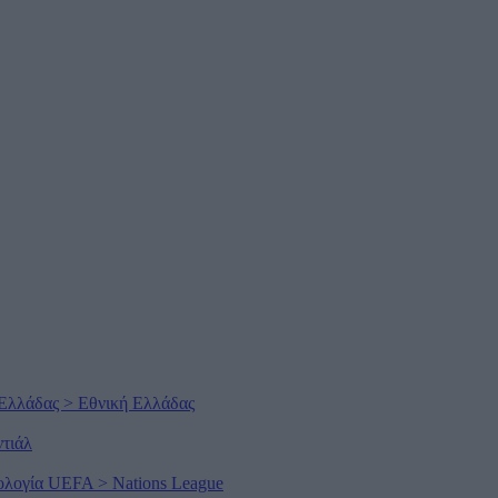
 Ελλάδας
>
Εθνική Ελλάδας
τιάλ
ολογία UEFA
>
Nations League