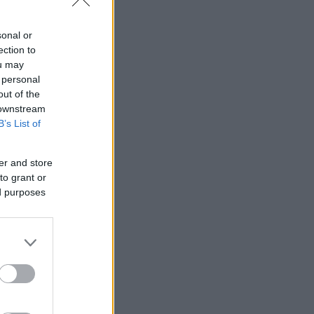
sonal or
ection to
ou may
 personal
out of the
 downstream
B’s List of
er and store
to grant or
ed purposes