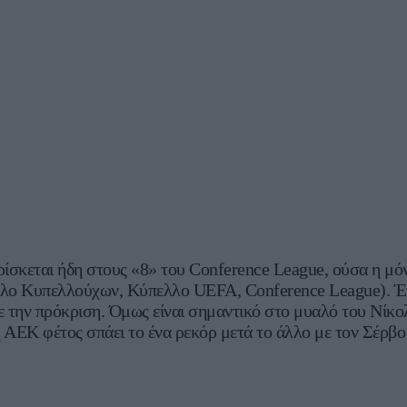
ίσκεται ήδη στους «8» του Conference League, ούσα η μόνη
ο Κυπελλούχων, Κύπελλο UEFA, Conference League). Έτσ
 την πρόκριση. Όμως είναι σημαντικό στο μυαλό του Νίκολ
 η ΑΕΚ φέτος σπάει το ένα ρεκόρ μετά το άλλο με τον Σέρβ