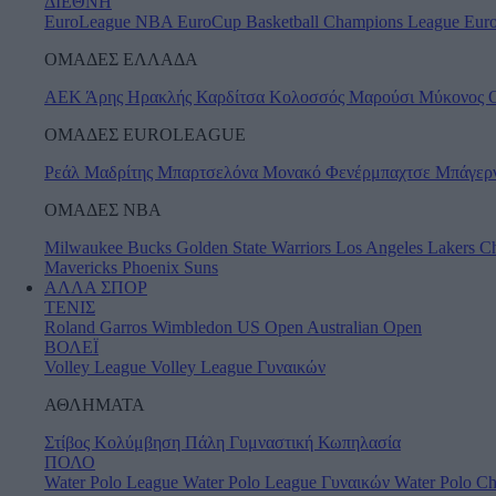
ΔΙΕΘΝΗ
EuroLeague
NBA
EuroCup
Basketball Champions League
Eur
ΟΜΑΔΕΣ ΕΛΛΑΔΑ
ΑΕΚ
Άρης
Ηρακλής
Καρδίτσα
Κολοσσός
Μαρούσι
Μύκονος
ΟΜΑΔΕΣ EUROLEAGUE
Ρεάλ Μαδρίτης
Μπαρτσελόνα
Μονακό
Φενέρμπαχτσε
Μπάγερ
ΟΜΑΔΕΣ ΝΒΑ
Milwaukee Bucks
Golden State Warriors
Los Angeles Lakers
Ch
Mavericks
Phoenix Suns
ΑΛΛΑ ΣΠΟΡ
ΤΕΝΙΣ
Roland Garros
Wimbledon
US Open
Australian Open
ΒΟΛΕΪ
Volley League
Volley League Γυναικών
ΑΘΛΗΜΑΤΑ
Στίβος
Κολύμβηση
Πάλη
Γυμναστική
Κωπηλασία
ΠΟΛΟ
Water Polo League
Water Polo League Γυναικών
Water Polo C