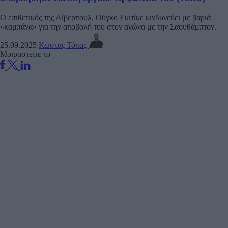
Ο επιθετικός της Λίβερπουλ, Ούγκο Εκιτίκε κινδυνεύει με βαριά
«καμπάνα» για την αποβολή του στον αγώνα με την Σαουθάμπτον.
25.09.2025
Κώστας Τόπας
Μοιραστείτε το