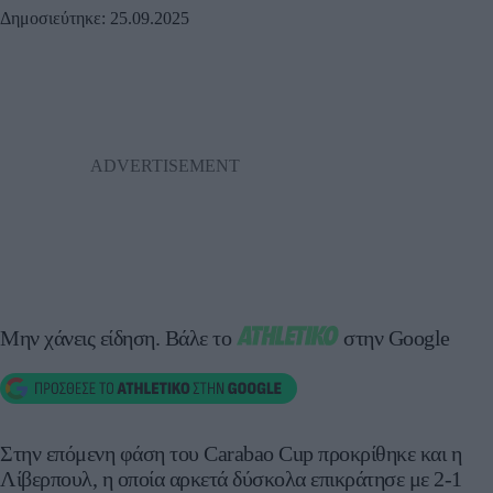
Δημοσιεύτηκε: 25.09.2025
Μην χάνεις είδηση.
Βάλε το
στην Google
Στην επόμενη φάση του Carabao Cup προκρίθηκε και η
Λίβερπουλ, η οποία αρκετά δύσκολα επικράτησε με 2-1