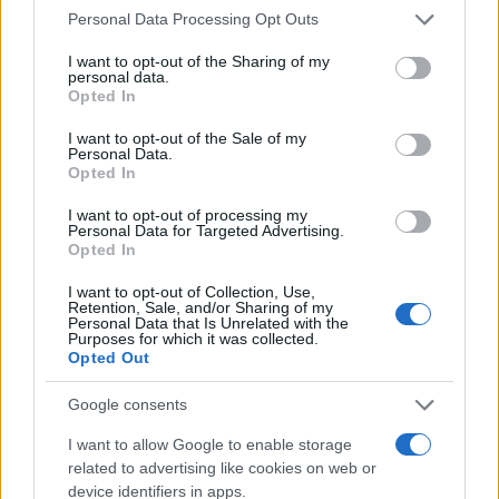
ένα γκολ, η Ifab ξεκαθαρίζει ότι αυτό δεν πρέπει να είναι
Please note that this website/app uses one or more Google
Personal Data Processing Opt Outs
services and may gather and store information including but
υπερβολικό, ούτε να προκαλεί καθυστέρηση ή
not limited to your visit or usage behaviour. You may click to
I want to opt-out of the Sharing of my
αναστάτωση.
personal data.
grant or deny consent to Google and its third-party tags to
Opted In
use your data for below specified purposes in below Google
consent section.
I want to opt-out of the Sale of my
Personal Data.
Ο συγκεκριμένος κανονισμός δεν αφορά μόνο την εικόνα,
Opted In
αλλά και πρακτικούς λόγους. Στόχος είναι να αποφευχθεί:
I want to opt-out of processing my
Personal Data for Targeted Advertising.
Η πρόκληση προς τους οπαδούς ή την αντίπαλη
Opted In
ομάδα.
I want to opt-out of Collection, Use,
Η προβολή πολιτικών ή άλλων μηνυμάτων.
Retention, Sale, and/or Sharing of my
Η σπατάλη χρόνου μέσω χρονοβόρων
Personal Data that Is Unrelated with the
Purposes for which it was collected.
πανηγυρισμών.
Opted Out
Η κάλυψη των χορηγών της ομάδας.
Google consents
Ο κανονισμός αυτός εισήχθη το 2004, καθώς το γυμνό
I want to allow Google to enable storage
στέρνο θεωρείται προσβλητικό σε αρκετές κουλτούρες και
related to advertising like cookies on web or
ήθελε να δοθεί ένα σαφές πλαίσιο που θα αποτρέπει
device identifiers in apps.