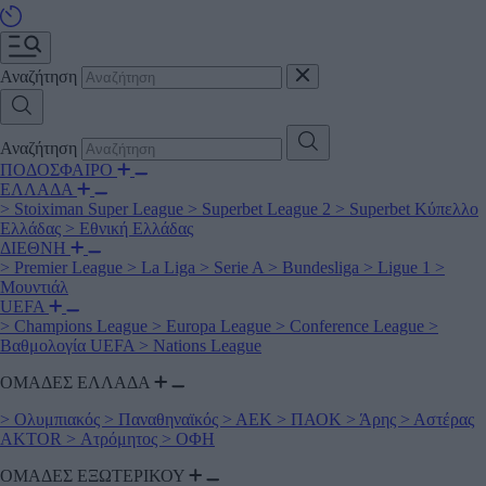
Αναζήτηση
Αναζήτηση
ΠΟΔΟΣΦΑΙΡΟ
ΕΛΛΑΔΑ
>
Stoiximan Super League
>
Superbet League 2
>
Superbet Κύπελλο
Ελλάδας
>
Εθνική Ελλάδας
ΔΙΕΘΝΗ
>
Premier League
>
La Liga
>
Serie A
>
Bundesliga
>
Ligue 1
>
Μουντιάλ
UEFA
>
Champions League
>
Europa League
>
Conference League
>
Βαθμολογία UEFA
>
Nations League
ΟΜΑΔΕΣ ΕΛΛΑΔΑ
>
Ολυμπιακός
>
Παναθηναϊκός
>
ΑΕΚ
>
ΠΑΟΚ
>
Άρης
>
Αστέρας
AKTOR
>
Ατρόμητος
>
ΟΦΗ
ΟΜΑΔΕΣ ΕΞΩΤΕΡΙΚΟΥ