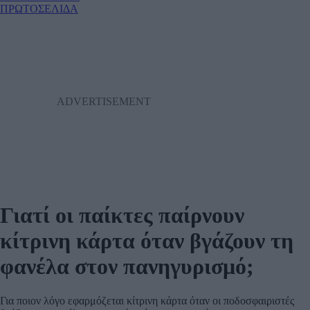
ΠΡΩΤΟΣΕΛΙΔΑ
Γιατί οι παίκτες παίρνουν
κίτρινη κάρτα όταν βγάζουν τη
φανέλα στον πανηγυρισμό;
Για ποιον λόγο εφαρμόζεται κίτρινη κάρτα όταν οι ποδοσφαιριστές