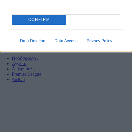
ακραίες συμπεριφορές.
CONFIRM
Μην χάνεις είδηση.
Βάλε το
στην Google
Data Deletion
Data Access
Privacy Policy
Tags:
Ποδόσφαιρο
,
Αγγλία
,
Λίβερπουλ
,
Premier League
,
Διεθνή