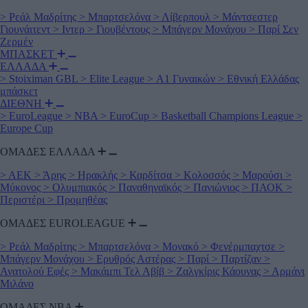
>
Ρεάλ Μαδρίτης
>
Μπαρτσελόνα
>
Λίβερπουλ
>
Μάντσεστερ
Γιουνάιτεντ
>
Ιντερ
>
Γιουβέντους
>
Μπάγερν Μονάχου
>
Παρί Σεν
Ζερμέν
ΜΠΑΣΚΕΤ
ΕΛΛΑΔΑ
>
Stoiximan GBL
>
Elite League
>
Α1 Γυναικών
>
Εθνική Ελλάδας
μπάσκετ
ΔΙΕΘΝΗ
>
EuroLeague
>
NBA
>
EuroCup
>
Basketball Champions League
>
Europe Cup
ΟΜΑΔΕΣ ΕΛΛΑΔΑ
>
ΑΕΚ
>
Άρης
>
Ηρακλής
>
Καρδίτσα
>
Κολοσσός
>
Μαρούσι
>
Μύκονος
>
Ολυμπιακός
>
Παναθηναϊκός
>
Πανιώνιος
>
ΠΑΟΚ
>
Περιστέρι
>
Προμηθέας
ΟΜΑΔΕΣ EUROLEAGUE
>
Ρεάλ Μαδρίτης
>
Μπαρτσελόνα
>
Μονακό
>
Φενέρμπαχτσε
>
Μπάγερν Μονάχου
>
Ερυθρός Αστέρας
>
Παρί
>
Παρτίζαν
>
Ανατολού Εφές
>
Μακάμπι Τελ Αβίβ
>
Ζαλγκίρις Κάουνας
>
Αρμάνι
Μιλάνο
ΟΜΑΔΕΣ ΝΒΑ