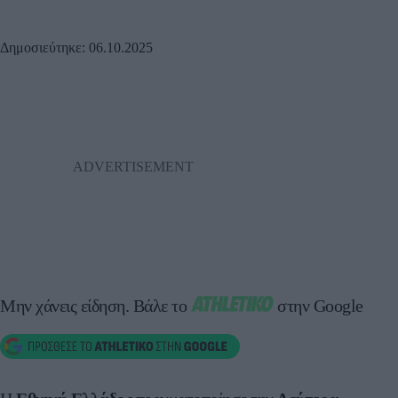
Δημοσιεύτηκε: 06.10.2025
Μην χάνεις είδηση.
Βάλε το
στην Google