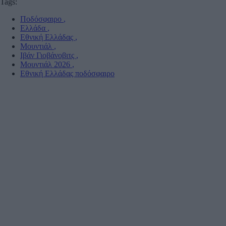
Tags:
Ποδόσφαιρο
,
Ελλάδα
,
Εθνική Ελλάδας
,
Μουντιάλ
,
Ιβάν Γιοβάνοβιτς
,
Μουντιάλ 2026
,
Εθνική Ελλάδας ποδόσφαιρο