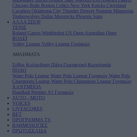
Chicago Bulls
Boston Celtics
New York Knicks
Cleveland
Cavaliers
Oklahoma City Thunder
Denver Nuggets
Minnesota
Timberwolves
Dallas Mavericks
Phoenix Suns
ΑΛΛΑ ΣΠΟΡ
ΤΕΝΙΣ
Roland Garros
Wimbledon
US Open
Australian Open
ΒΟΛΕΪ
Volley League
Volley League Γυναικών
ΑΘΛΗΜΑΤΑ
Στίβος
Κολύμβηση
Πάλη
Γυμναστική
Κωπηλασία
ΠΟΛΟ
Water Polo League
Water Polo League Γυναικών
Water Polo
Champions League
Water Polo Champions League Γυναικών
ΧΑΝΤΜΠΟΛ
Handball Premier
Α1 Γυναικών
AUTO - MOTO
VOICES
LIVESCORES
BET
ΠΡΟΓΡΑΜΜΑ TV
ΒΑΘΜΟΛΟΓΙΕΣ
ΠΡΩΤΟΣΕΛΙΔΑ