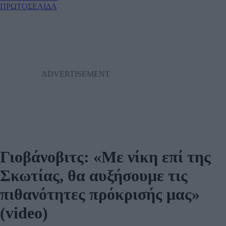
ΠΡΩΤΟΣΕΛΙΔΑ
Γιοβάνοβιτς: «Με νίκη επί της
Σκωτίας, θα αυξήσουμε τις
πιθανότητες πρόκρισής μας»
(video)