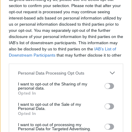
section to confirm your selection. Please note that after your
Οι ανησυχιές του Γουεμπανιαμά είναι πάνω από το μπάσκετ. Ο
opt-out request is processed you may continue seeing
θηριώδης σούπερ σταρ, επιλέγει για τη χαλάρωσή του, να ζωγραφίσει
σκίτσα σε ένα πάρκο.
interest-based ads based on personal information utilized by
us or personal information disclosed to third parties prior to
your opt-out. You may separately opt-out of the further
Μοιραστείτε το
disclosure of your personal information by third parties on the
IAB’s list of downstream participants. This information may
also be disclosed by us to third parties on the
IAB’s List of
Downstream Participants
that may further disclose it to other
third parties.
Ο Βίκτορ Γουεμπανιαμά ζωγραφίζει ένα άγαλμα στη
Νέα Υόρκη
Please note that this website/app uses one or more Google
Personal Data Processing Opt Outs
services and may gather and store information including but
not limited to your visit or usage behaviour. You may click to
I want to opt-out of the Sharing of my
personal data.
grant or deny consent to Google and its third-party tags to
Opted In
use your data for below specified purposes in below Google
consent section.
I want to opt-out of the Sale of my
Personal Data.
Opted In
I want to opt-out of processing my
Personal Data for Targeted Advertising.