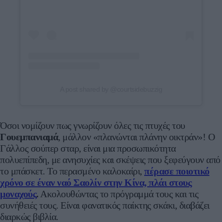
A post shared by @courtsidebuzzig
Όσοι νομίζουν πως γνωρίζουν όλες τις πτυχές του
Γουεμπανιαμά
, μάλλον «πλανώνται πλάνην οικτράν»! Ο
Γάλλος σούπερ σταρ, είναι μια προσωπικότητα
πολυεπίπεδη, με ανησυχίες και σκέψεις που ξεφεύγουν από
το μπάσκετ. Το περασμένο καλοκαίρι,
πέρασε ποιοτικό
χρόνο σε έναν ναό Σαολίν στην Κίνα, πλάι στους
μοναχούς
.
Ακολουθώντας το πρόγραμμά τους και τις
συνήθειές τους. Είναι φανατικός παίκτης σκάκι, διαβάζει
διαρκώς βιβλία.