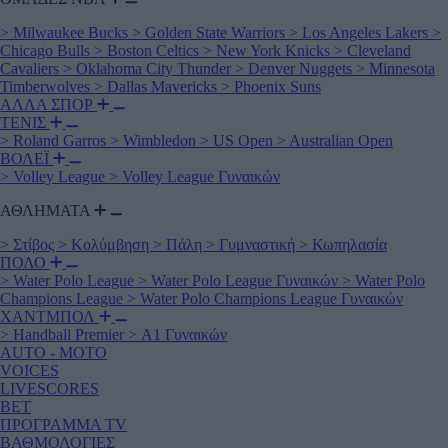
>
Milwaukee Bucks
>
Golden State Warriors
>
Los Angeles Lakers
>
Chicago Bulls
>
Boston Celtics
>
New York Knicks
>
Cleveland
Cavaliers
>
Oklahoma City Thunder
>
Denver Nuggets
>
Minnesota
Timberwolves
>
Dallas Mavericks
>
Phoenix Suns
ΑΛΛΑ ΣΠΟΡ
ΤΕΝΙΣ
>
Roland Garros
>
Wimbledon
>
US Open
>
Australian Open
ΒΟΛΕΪ
>
Volley League
>
Volley League Γυναικών
ΑΘΛΗΜΑΤΑ
>
Στίβος
>
Κολύμβηση
>
Πάλη
>
Γυμναστική
>
Κωπηλασία
ΠΟΛΟ
>
Water Polo League
>
Water Polo League Γυναικών
>
Water Polo
Champions League
>
Water Polo Champions League Γυναικών
ΧΑΝΤΜΠΟΛ
>
Handball Premier
>
Α1 Γυναικών
AUTO - MOTO
VOICES
LIVESCORES
BET
ΠΡΟΓΡΑΜΜΑ TV
ΒΑΘΜΟΛΟΓΙΕΣ