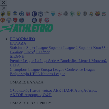
ΠΟΔΟΣΦΑΙΡΟ
ΕΛΛΑΔΑ
Stoiximan Super League
Superbet League 2
Superbet Κύπελλο
Ελλάδας
Εθνική Ελλάδας
ΔΙΕΘΝΗ
Premier League
La Liga
Serie A
Bundesliga
Ligue 1
Μουντιάλ
UEFA
Champions League
Europa League
Conference League
Βαθμολογία UEFA
Nations League
ΟΜΑΔΕΣ ΕΛΛΑΔΑ
Ολυμπιακός
Παναθηναϊκός
ΑΕΚ
ΠΑΟΚ
Άρης
Αστέρας
AKTOR
Ατρόμητος
ΟΦΗ
ΟΜΑΔΕΣ ΕΞΩΤΕΡΙΚΟΥ