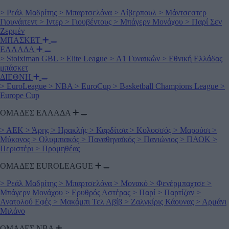
>
Ρεάλ Μαδρίτης
>
Μπαρτσελόνα
>
Λίβερπουλ
>
Μάντσεστερ
Γιουνάιτεντ
>
Ιντερ
>
Γιουβέντους
>
Μπάγερν Μονάχου
>
Παρί Σεν
Ζερμέν
ΜΠΑΣΚΕΤ
ΕΛΛΑΔΑ
>
Stoiximan GBL
>
Elite League
>
Α1 Γυναικών
>
Εθνική Ελλάδας
μπάσκετ
ΔΙΕΘΝΗ
>
EuroLeague
>
NBA
>
EuroCup
>
Basketball Champions League
>
Europe Cup
ΟΜΑΔΕΣ ΕΛΛΑΔΑ
>
ΑΕΚ
>
Άρης
>
Ηρακλής
>
Καρδίτσα
>
Κολοσσός
>
Μαρούσι
>
Μύκονος
>
Ολυμπιακός
>
Παναθηναϊκός
>
Πανιώνιος
>
ΠΑΟΚ
>
Περιστέρι
>
Προμηθέας
ΟΜΑΔΕΣ EUROLEAGUE
>
Ρεάλ Μαδρίτης
>
Μπαρτσελόνα
>
Μονακό
>
Φενέρμπαχτσε
>
Μπάγερν Μονάχου
>
Ερυθρός Αστέρας
>
Παρί
>
Παρτίζαν
>
Ανατολού Εφές
>
Μακάμπι Τελ Αβίβ
>
Ζαλγκίρις Κάουνας
>
Αρμάνι
Μιλάνο
ΟΜΑΔΕΣ ΝΒΑ