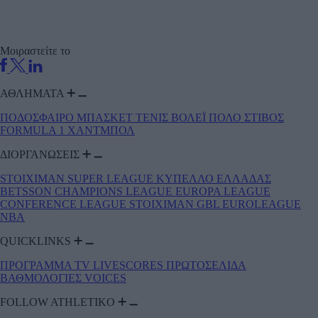
Μοιραστείτε το
ΑΘΛΗΜΑΤΑ
ΠΟΔΟΣΦΑΙΡΟ
ΜΠΑΣΚΕΤ
ΤΕΝΙΣ
ΒΟΛΕΪ
ΠΟΛΟ
ΣΤΙΒΟΣ
FORMULA 1
ΧΑΝΤΜΠΟΛ
ΔΙΟΡΓΑΝΩΣΕΙΣ
STOIXIMAN SUPER LEAGUE
ΚΥΠΕΛΛΟ ΕΛΛΑΔΑΣ
BETSSON
CHAMPIONS LEAGUE
EUROPA LEAGUE
CONFERENCE LEAGUE
STOIXIMAN GBL
EUROLEAGUE
NBA
QUICKLINKS
ΠΡΟΓΡΑΜΜΑ TV
LIVESCORES
ΠΡΩΤΟΣΕΛΙΔΑ
ΒΑΘΜΟΛΟΓΙΕΣ
VOICES
FOLLOW ATHLETIKO