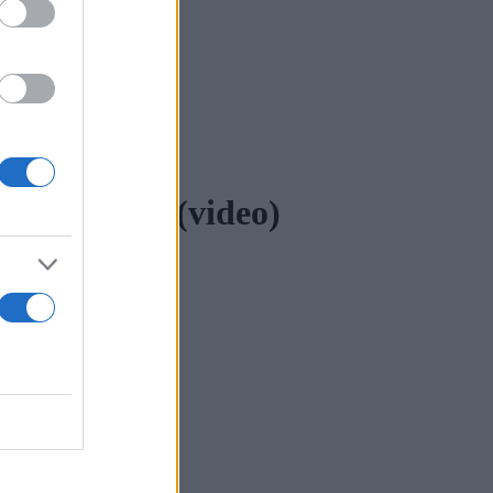
ωσιάστηκαν (video)