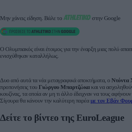
Μην χάνεις είδηση.
Βάλε το
στην Google
Ο Ολυμπιακός είναι έτοιμος για την έναρξη μιας πολύ απαιτ
ενισχύθηκαν καταλλήλως.
Δυο από αυτά τα νέα μεταγραφικά αποκτήματα, ο
Ντόντα
προπονήσεις του
Γιώργου
Μπαρτζώκα
και να ασχοληθούν
κουζίνας, τα οποία αν μη τι άλλο έδειχναν να τους αφήνουν
Σίγουρα θα κάνουν την καλύτερη παρέα
με τον Εβάν Φουρ
Δείτε το βίντεο της EuroLeague