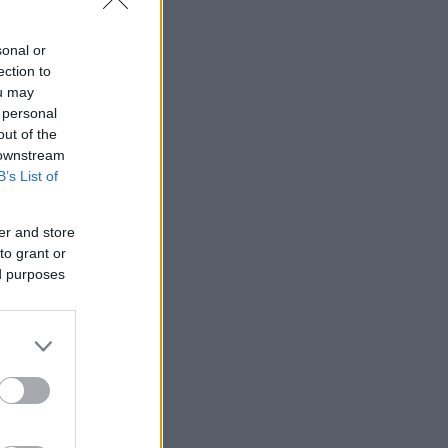
sonal or
ection to
ou may
 personal
out of the
 downstream
B’s List of
er and store
to grant or
ed purposes