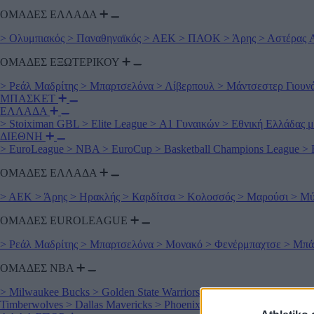
ΟΜΑΔΕΣ ΕΛΛΑΔΑ
>
Ολυμπιακός
>
Παναθηναϊκός
>
ΑΕΚ
>
ΠΑΟΚ
>
Άρης
>
Αστέρας
ΟΜΑΔΕΣ ΕΞΩΤΕΡΙΚΟΥ
>
Ρεάλ Μαδρίτης
>
Μπαρτσελόνα
>
Λίβερπουλ
>
Μάντσεστερ Γιουν
ΜΠΑΣΚΕΤ
ΕΛΛΑΔΑ
>
Stoiximan GBL
>
Elite League
>
Α1 Γυναικών
>
Εθνική Ελλάδας 
ΔΙΕΘΝΗ
>
EuroLeague
>
NBA
>
EuroCup
>
Basketball Champions League
>
ΟΜΑΔΕΣ ΕΛΛΑΔΑ
>
ΑΕΚ
>
Άρης
>
Ηρακλής
>
Καρδίτσα
>
Κολοσσός
>
Μαρούσι
>
Μύ
ΟΜΑΔΕΣ EUROLEAGUE
>
Ρεάλ Μαδρίτης
>
Μπαρτσελόνα
>
Μονακό
>
Φενέρμπαχτσε
>
Μπά
ΟΜΑΔΕΣ ΝΒΑ
>
Milwaukee Bucks
>
Golden State Warriors
>
Los Angeles Lakers
>
Timberwolves
>
Dallas Mavericks
>
Phoenix Suns