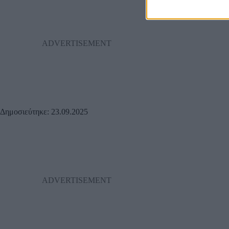
Δημοσιεύτηκε: 23.09.2025