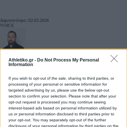
Δημοσιεύτηκε: 02.03.2026
VOICE
VOICE
Ιάσωνας Τσίλης
Athletiko.gr -
Do Not Process My Personal
Information
If you wish to opt-out of the sale, sharing to third parties, or
processing of your personal or sensitive information for
targeted advertising by us, please use the below opt-out
section to confirm your selection. Please note that after your
opt-out request is processed you may continue seeing
interest-based ads based on personal information utilized by
us or personal information disclosed to third parties prior to
your opt-out. You may separately opt-out of the further
disclosure of your personal information by third parties on the