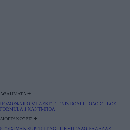
ΑΘΛΗΜΑΤΑ
ΠΟΔΟΣΦΑΙΡΟ
ΜΠΑΣΚΕΤ
ΤΕΝΙΣ
ΒΟΛΕΪ
ΠΟΛΟ
ΣΤΙΒΟΣ
FORMULA 1
ΧΑΝΤΜΠΟΛ
ΔΙΟΡΓΑΝΩΣΕΙΣ
STOIXIMAN SUPER LEAGUE
ΚΥΠΕΛΛΟ ΕΛΛΑΔΑΣ