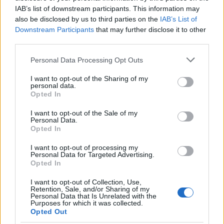
IAB’s list of downstream participants. This information may
also be disclosed by us to third parties on the
IAB’s List of
Μην χάνεις είδηση.
Βάλε το
στην Google
Downstream Participants
that may further disclose it to other
third parties.
Please note that this website/app uses one or more Google
Personal Data Processing Opt Outs
services and may gather and store information including but
Ο
Ολυμπιακός
κυριάρχησε απόλυτα για 75 λεπτά απέναντι
not limited to your visit or usage behaviour. You may click to
I want to opt-out of the Sharing of my
στον
Πανσερραϊκό
, φαινόταν να έχει «κλειδώσει» τη νίκη,
personal data.
grant or deny consent to Google and its third-party tags to
Opted In
όμως οι γηπεδούχοι μείωσαν στο 82' και... άγχωσαν τους
use your data for below specified purposes in below Google
«ερυθρόλευκους», οι οποίοι όμως κατάφεραν να
consent section.
I want to opt-out of the Sale of my
πανηγυρίσουν ένα σημαντικό «τρίποντο», που σε
Personal Data.
Opted In
συνδυασμό με την απώλεια βαθμών της
ΑΕΚ
στον
Βόλο
,
τους επανέφερε στην κορυφή
.
I want to opt-out of processing my
Personal Data for Targeted Advertising.
Opted In
I want to opt-out of Collection, Use,
Απόλυτος πρωταγωνιστής για τους Πειραιώτες,
ήταν ο
Retention, Sale, and/or Sharing of my
Αγιούμπ Ελ Κααμπί
, σκοράροντας και τα δύο τέρματά
Personal Data that Is Unrelated with the
Purposes for which it was collected.
τους. Ο Μαροκινός επιθετικός, έπειτα από ένα διάστημα
Opted Out
οκτώ αγώνων με μόλις ένα γκολ, μετά την επιστροφή του