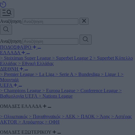
Αναζήτηση
Αναζήτηση
ΠΟΔΟΣΦΑΙΡΟ
ΕΛΛΑΔΑ
>
Stoiximan Super League
>
Superbet League 2
>
Superbet Κύπελλο
Ελλάδας
>
Εθνική Ελλάδας
ΔΙΕΘΝΗ
>
Premier League
>
La Liga
>
Serie A
>
Bundesliga
>
Ligue 1
>
Μουντιάλ
UEFA
>
Champions League
>
Europa League
>
Conference League
>
Βαθμολογία UEFA
>
Nations League
ΟΜΑΔΕΣ ΕΛΛΑΔΑ
>
Ολυμπιακός
>
Παναθηναϊκός
>
ΑΕΚ
>
ΠΑΟΚ
>
Άρης
>
Αστέρας
AKTOR
>
Ατρόμητος
>
ΟΦΗ
ΟΜΑΔΕΣ ΕΞΩΤΕΡΙΚΟΥ