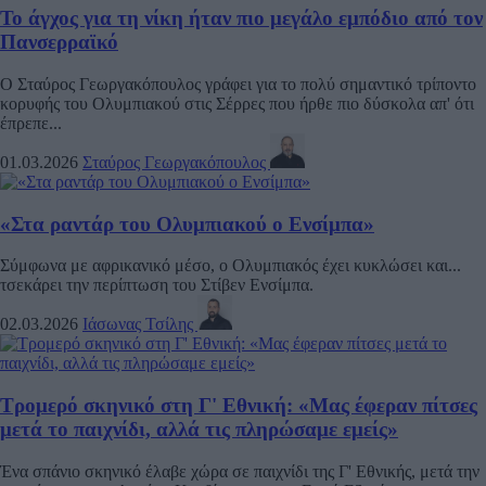
Το άγχος για τη νίκη ήταν πιο μεγάλο εμπόδιο από τον
Πανσερραϊκό
Ο Σταύρος Γεωργακόπουλος γράφει για το πολύ σημαντικό τρίποντο
κορυφής του Ολυμπιακού στις Σέρρες που ήρθε πιο δύσκολα απ' ότι
έπρεπε...
01.03.2026
Σταύρος Γεωργακόπουλος
«Στα ραντάρ του Ολυμπιακού ο Ενσίμπα»
Σύμφωνα με αφρικανικό μέσο, ο Ολυμπιακός έχει κυκλώσει και...
τσεκάρει την περίπτωση του Στίβεν Ενσίμπα.
02.03.2026
Ιάσωνας Τσίλης
Τρομερό σκηνικό στη Γ' Εθνική: «Μας έφεραν πίτσες
μετά το παιχνίδι, αλλά τις πληρώσαμε εμείς»
Ένα σπάνιο σκηνικό έλαβε χώρα σε παιχνίδι της Γ' Εθνικής, μετά την