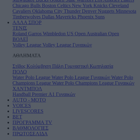
Chicago Bulls
Boston Celtics
New York Knicks
Cleveland
Cavaliers
Oklahoma City Thunder
Denver Nuggets
Minnesota
Timberwolves
Dallas Mavericks
Phoenix Suns
ΑΛΛΑ ΣΠΟΡ
ΤΕΝΙΣ
Roland Garros
Wimbledon
US Open
Australian Open
ΒΟΛΕΪ
Volley League
Volley League Γυναικών
ΑΘΛΗΜΑΤΑ
Στίβος
Κολύμβηση
Πάλη
Γυμναστική
Κωπηλασία
ΠΟΛΟ
Water Polo League
Water Polo League Γυναικών
Water Polo
Champions League
Water Polo Champions League Γυναικών
ΧΑΝΤΜΠΟΛ
Handball Premier
Α1 Γυναικών
AUTO - MOTO
VOICES
LIVESCORES
BET
ΠΡΟΓΡΑΜΜΑ TV
ΒΑΘΜΟΛΟΓΙΕΣ
ΠΡΩΤΟΣΕΛΙΔΑ