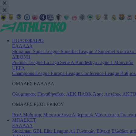
ΠΟΔΟΣΦΑΙΡΟ
ΕΛΛΑΔΑ
Stoiximan Super League
Superbet League 2
Superbet Κύπελλο
ΔΙΕΘΝΗ
Premier League
La Liga
Serie A
Bundesliga
Ligue 1
Μουντιάλ
UEFA
Champions League
Europa League
Conference League
Βαθμολ
ΟΜΑΔΕΣ ΕΛΛΑΔΑ
Ολυμπιακός
Παναθηναϊκός
ΑΕΚ
ΠΑΟΚ
Άρης
Αστέρας AKT
ΟΜΑΔΕΣ ΕΞΩΤΕΡΙΚΟΥ
Ρεάλ Μαδρίτης
Μπαρτσελόνα
Λίβερπουλ
Μάντσεστερ Γιουνάι
ΜΠΑΣΚΕΤ
ΕΛΛΑΔΑ
Stoiximan GBL
Elite League
Α1 Γυναικών
Εθνική Ελλάδας μπ