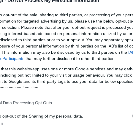
gr -
Do Not Process My Personal Information
to opt-out of the sale, sharing to third parties, or processing of your per
formation for targeted advertising by us, please use the below opt-out s
r selection. Please note that after your opt-out request is processed y
eing interest-based ads based on personal information utilized by us or
disclosed to third parties prior to your opt-out. You may separately opt-
losure of your personal information by third parties on the IAB’s list of
. This information may also be disclosed by us to third parties on the
IA
hampions League
>
Water Polo Champions League Γυναικών
Participants
that may further disclose it to other third parties.
 that this website/app uses one or more Google services and may gath
including but not limited to your visit or usage behaviour. You may click 
 to Google and its third-party tags to use your data for below specifi
ogle consent section.
l Data Processing Opt Outs
o opt-out of the Sharing of my personal data.
In