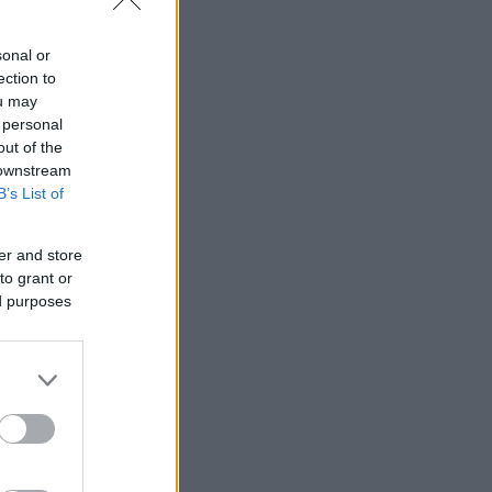
sonal or
ection to
ou may
 personal
out of the
 downstream
B’s List of
er and store
to grant or
ed purposes