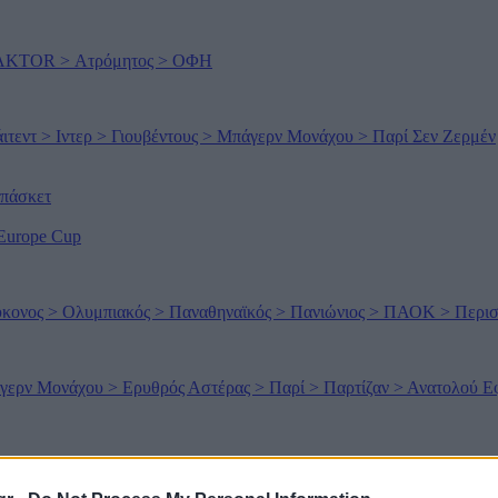
 AKTOR
>
Ατρόμητος
>
ΟΦΗ
άιτεντ
>
Ιντερ
>
Γιουβέντους
>
Μπάγερν Μονάχου
>
Παρί Σεν Ζερμέν
μπάσκετ
Europe Cup
κονος
>
Ολυμπιακός
>
Παναθηναϊκός
>
Πανιώνιος
>
ΠΑΟΚ
>
Περισ
γερν Μονάχου
>
Ερυθρός Αστέρας
>
Παρί
>
Παρτίζαν
>
Ανατολού Ε
Chicago Bulls
>
Boston Celtics
>
New York Knicks
>
Cleveland Caval