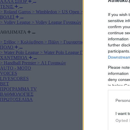
Athletiko.
ΑΛΛΑ ΣΠΟΡ
ΤΕΝΙΣ
>
Roland Garros
>
Wimbledon
>
US Open
>
Australian Open
If you wish 
ΒΟΛΕΪ
sensitive in
>
Volley League
>
Volley League Γυναικών
confirm you
ΑΘΛΗΜΑΤΑ
continue se
information 
>
Στίβος
>
Κολύμβηση
>
Πάλη
>
Γυμναστική
>
Κωπηλασία
further disc
ΠΟΛΟ
participants
>
Water Polo League
>
Water Polo League Γυναικών
>
Water Polo C
Downstream 
ΧΑΝΤΜΠΟΛ
>
Handball Premier
>
Α1 Γυναικών
Please note
AUTO - MOTO
VOICES
information 
LIVESCORES
deny consent
BET
in below Go
ΠΡΟΓΡΑΜΜΑ TV
ΒΑΘΜΟΛΟΓΙΕΣ
ΠΡΩΤΟΣΕΛΙΔΑ
Persona
I want t
Opted 