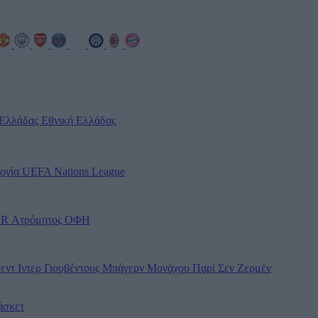
 Ελλάδας
Εθνική Ελλάδας
ογία UEFA
Nations League
OR
Ατρόμητος
ΟΦΗ
τεντ
Ιντερ
Γιουβέντους
Μπάγερν Μονάχου
Παρί Σεν Ζερμέν
άσκετ