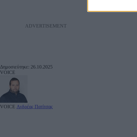
Δημοσιεύτηκε: 26.10.2025
VOICE
VOICE
Ανδρέας Πατίτσας