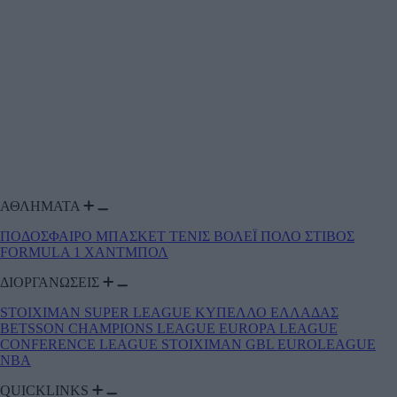
ΑΘΛΗΜΑΤΑ
ΠΟΔΟΣΦΑΙΡΟ
ΜΠΑΣΚΕΤ
ΤΕΝΙΣ
ΒΟΛΕΪ
ΠΟΛΟ
ΣΤΙΒΟΣ
FORMULA 1
ΧΑΝΤΜΠΟΛ
ΔΙΟΡΓΑΝΩΣΕΙΣ
STOIXIMAN SUPER LEAGUE
ΚΥΠΕΛΛΟ ΕΛΛΑΔΑΣ
BETSSON
CHAMPIONS LEAGUE
EUROPA LEAGUE
CONFERENCE LEAGUE
STOIXIMAN GBL
EUROLEAGUE
NBA
QUICKLINKS