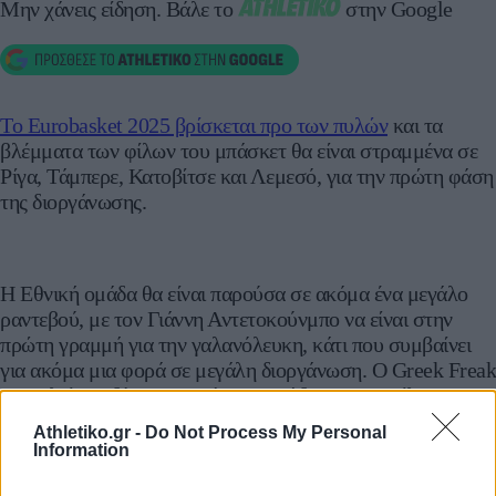
Μην χάνεις είδηση.
Βάλε το
στην Google
Το Eurobasket 2025 βρίσκεται προ των πυλών
και τα
βλέμματα των φίλων του μπάσκετ θα είναι στραμμένα σε
Ρίγα, Τάμπερε, Κατοβίτσε και Λεμεσό, για την πρώτη φάση
της διοργάνωσης.
Η Εθνική ομάδα θα είναι παρούσα σε ακόμα ένα μεγάλο
ραντεβού, με τον Γιάννη Αντετοκούνμπο να είναι στην
πρώτη γραμμή για την γαλανόλευκη, κάτι που συμβαίνει
για ακόμα μια φορά σε μεγάλη διοργάνωση. Ο Greek Freak
αποτελεί την δύναμη πυρός της ομάδας του Βασίλη
Σπανούλη, στο δρόμο για διάκριση.
Athletiko.gr -
Do Not Process My Personal
Information
Ενόψει του μεγάλου ραντεβού στα τέλη Σεπτέμβρη, η