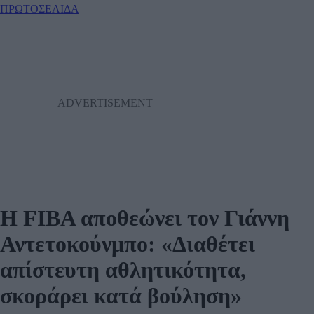
ΠΡΩΤΟΣΕΛΙΔΑ
H FIBA αποθεώνει τον Γιάννη
Αντετοκούνμπο: «Διαθέτει
απίστευτη αθλητικότητα,
σκοράρει κατά βούληση»