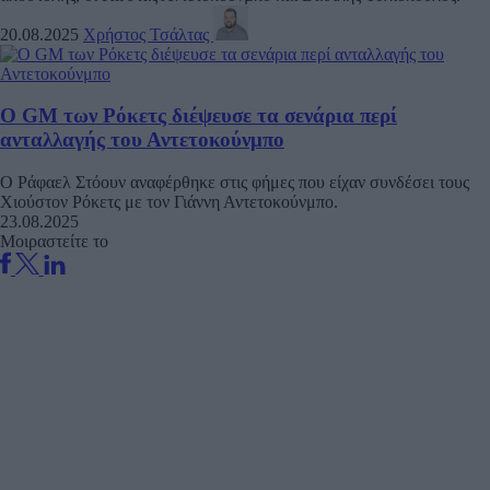
20.08.2025
Χρήστος Τσάλτας
Ο GM των Ρόκετς διέψευσε τα σενάρια περί
ανταλλαγής του Αντετοκούνμπο
Ο Ράφαελ Στόουν αναφέρθηκε στις φήμες που είχαν συνδέσει τους
Χιούστον Ρόκετς με τον Γιάννη Αντετοκούνμπο.
23.08.2025
Μοιραστείτε το