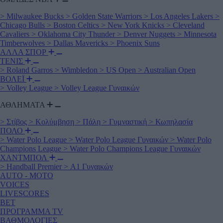
>
Milwaukee Bucks
>
Golden State Warriors
>
Los Angeles Lakers
>
Chicago Bulls
>
Boston Celtics
>
New York Knicks
>
Cleveland
Cavaliers
>
Oklahoma City Thunder
>
Denver Nuggets
>
Minnesota
Timberwolves
>
Dallas Mavericks
>
Phoenix Suns
ΑΛΛΑ ΣΠΟΡ
ΤΕΝΙΣ
>
Roland Garros
>
Wimbledon
>
US Open
>
Australian Open
ΒΟΛΕΪ
>
Volley League
>
Volley League Γυναικών
ΑΘΛΗΜΑΤΑ
>
Στίβος
>
Κολύμβηση
>
Πάλη
>
Γυμναστική
>
Κωπηλασία
ΠΟΛΟ
>
Water Polo League
>
Water Polo League Γυναικών
>
Water Polo
Champions League
>
Water Polo Champions League Γυναικών
ΧΑΝΤΜΠΟΛ
>
Handball Premier
>
Α1 Γυναικών
AUTO - MOTO
VOICES
LIVESCORES
BET
ΠΡΟΓΡΑΜΜΑ TV
ΒΑΘΜΟΛΟΓΙΕΣ