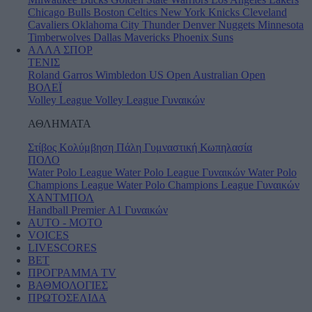
Chicago Bulls
Boston Celtics
New York Knicks
Cleveland
Cavaliers
Oklahoma City Thunder
Denver Nuggets
Minnesota
Timberwolves
Dallas Mavericks
Phoenix Suns
ΑΛΛΑ ΣΠΟΡ
ΤΕΝΙΣ
Roland Garros
Wimbledon
US Open
Australian Open
ΒΟΛΕΪ
Volley League
Volley League Γυναικών
ΑΘΛΗΜΑΤΑ
Στίβος
Κολύμβηση
Πάλη
Γυμναστική
Κωπηλασία
ΠΟΛΟ
Water Polo League
Water Polo League Γυναικών
Water Polo
Champions League
Water Polo Champions League Γυναικών
ΧΑΝΤΜΠΟΛ
Handball Premier
Α1 Γυναικών
AUTO - MOTO
VOICES
LIVESCORES
BET
ΠΡΟΓΡΑΜΜΑ TV
ΒΑΘΜΟΛΟΓΙΕΣ
ΠΡΩΤΟΣΕΛΙΔΑ