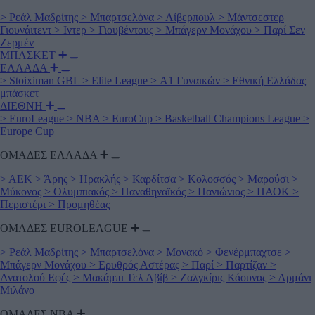
>
Ρεάλ Μαδρίτης
>
Μπαρτσελόνα
>
Λίβερπουλ
>
Μάντσεστερ
Γιουνάιτεντ
>
Ιντερ
>
Γιουβέντους
>
Μπάγερν Μονάχου
>
Παρί Σεν
Ζερμέν
ΜΠΑΣΚΕΤ
ΕΛΛΑΔΑ
>
Stoiximan GBL
>
Elite League
>
Α1 Γυναικών
>
Εθνική Ελλάδας
μπάσκετ
ΔΙΕΘΝΗ
>
EuroLeague
>
NBA
>
EuroCup
>
Basketball Champions League
>
Europe Cup
ΟΜΑΔΕΣ ΕΛΛΑΔΑ
>
ΑΕΚ
>
Άρης
>
Ηρακλής
>
Καρδίτσα
>
Κολοσσός
>
Μαρούσι
>
Μύκονος
>
Ολυμπιακός
>
Παναθηναϊκός
>
Πανιώνιος
>
ΠΑΟΚ
>
Περιστέρι
>
Προμηθέας
ΟΜΑΔΕΣ EUROLEAGUE
>
Ρεάλ Μαδρίτης
>
Μπαρτσελόνα
>
Μονακό
>
Φενέρμπαχτσε
>
Μπάγερν Μονάχου
>
Ερυθρός Αστέρας
>
Παρί
>
Παρτίζαν
>
Ανατολού Εφές
>
Μακάμπι Τελ Αβίβ
>
Ζαλγκίρις Κάουνας
>
Αρμάνι
Μιλάνο
ΟΜΑΔΕΣ ΝΒΑ