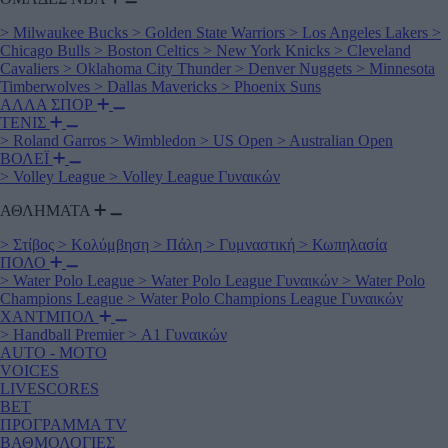
>
Milwaukee Bucks
>
Golden State Warriors
>
Los Angeles Lakers
>
Chicago Bulls
>
Boston Celtics
>
New York Knicks
>
Cleveland
Cavaliers
>
Oklahoma City Thunder
>
Denver Nuggets
>
Minnesota
Timberwolves
>
Dallas Mavericks
>
Phoenix Suns
ΑΛΛΑ ΣΠΟΡ
ΤΕΝΙΣ
>
Roland Garros
>
Wimbledon
>
US Open
>
Australian Open
ΒΟΛΕΪ
>
Volley League
>
Volley League Γυναικών
ΑΘΛΗΜΑΤΑ
>
Στίβος
>
Κολύμβηση
>
Πάλη
>
Γυμναστική
>
Κωπηλασία
ΠΟΛΟ
>
Water Polo League
>
Water Polo League Γυναικών
>
Water Polo
Champions League
>
Water Polo Champions League Γυναικών
ΧΑΝΤΜΠΟΛ
>
Handball Premier
>
Α1 Γυναικών
AUTO - MOTO
VOICES
LIVESCORES
BET
ΠΡΟΓΡΑΜΜΑ TV
ΒΑΘΜΟΛΟΓΙΕΣ