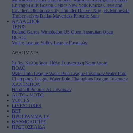
Chicago Bulls
Boston Celtics
New York Knicks
Cleveland
Cavaliers
Oklahoma City Thunder
Denver Nuggets
Minnesota
Timberwolves
Dallas Mavericks
Phoenix Suns
ΑΛΛΑ ΣΠΟΡ
ΤΕΝΙΣ
Roland Garros
Wimbledon
US Open
Australian Open
ΒΟΛΕΪ
Volley League
Volley League Γυναικών
ΑΘΛΗΜΑΤΑ
Στίβος
Κολύμβηση
Πάλη
Γυμναστική
Κωπηλασία
ΠΟΛΟ
Water Polo League
Water Polo League Γυναικών
Water Polo
Champions League
Water Polo Champions League Γυναικών
ΧΑΝΤΜΠΟΛ
Handball Premier
Α1 Γυναικών
AUTO - MOTO
VOICES
LIVESCORES
BET
ΠΡΟΓΡΑΜΜΑ TV
ΒΑΘΜΟΛΟΓΙΕΣ
ΠΡΩΤΟΣΕΛΙΔΑ