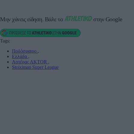
Μην χάνεις είδηση.
Βάλε το
στην Google
Tags:
Ποδόσφαιρο
,
Ελλάδα
,
Αστέρας AKTOR
,
Stoiximan Super League