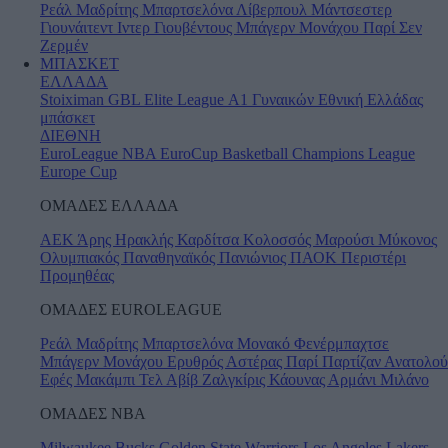
Ρεάλ Μαδρίτης
Μπαρτσελόνα
Λίβερπουλ
Μάντσεστερ
Γιουνάιτεντ
Ιντερ
Γιουβέντους
Μπάγερν Μονάχου
Παρί Σεν
Ζερμέν
ΜΠΑΣΚΕΤ
ΕΛΛΑΔΑ
Stoiximan GBL
Elite League
Α1 Γυναικών
Εθνική Ελλάδας
μπάσκετ
ΔΙΕΘΝΗ
EuroLeague
NBA
EuroCup
Basketball Champions League
Europe Cup
ΟΜΑΔΕΣ ΕΛΛΑΔΑ
ΑΕΚ
Άρης
Ηρακλής
Καρδίτσα
Κολοσσός
Μαρούσι
Μύκονος
Ολυμπιακός
Παναθηναϊκός
Πανιώνιος
ΠΑΟΚ
Περιστέρι
Προμηθέας
ΟΜΑΔΕΣ EUROLEAGUE
Ρεάλ Μαδρίτης
Μπαρτσελόνα
Μονακό
Φενέρμπαχτσε
Μπάγερν Μονάχου
Ερυθρός Αστέρας
Παρί
Παρτίζαν
Ανατολού
Εφές
Μακάμπι Τελ Αβίβ
Ζαλγκίρις Κάουνας
Αρμάνι Μιλάνο
ΟΜΑΔΕΣ ΝΒΑ
Milwaukee Bucks
Golden State Warriors
Los Angeles Lakers