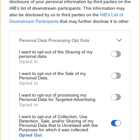
disclosure of your personal information by third parties on the
IAB’s list of downstream participants. This information may
also be disclosed by us to third parties on the
IAB’s List of
Downstream Participants
that may further disclose it to other
third parties.
Please note that this website/app uses one or more Google
Personal Data Processing Opt Outs
services and may gather and store information including but
not limited to your visit or usage behaviour. You may click to
I want to opt-out of the Sharing of my
personal data.
grant or deny consent to Google and its third-party tags to
Opted In
use your data for below specified purposes in below Google
consent section.
I want to opt-out of the Sale of my
Personal Data.
Opted In
Μην χάνεις είδηση.
Βάλε το
στην Google
I want to opt-out of processing my
Personal Data for Targeted Advertising.
Opted In
Ο Αστέρας AKTOR
μετά την ήττα στην πρεμιέρα από
I want to opt-out of Collection, Use,
Retention, Sale, and/or Sharing of my
τον Ολυμπιακό, δίνει δεύτερο σερί εκτός έδρας αγώνα,
Personal Data that Is Unrelated with the
Purposes for which it was collected.
καθώς αντιμετωπίζει στη Νέα Φιλαδέλφεια την ΑΕΚ για τη
Opted Out
2η αγωνιστική της Super League.