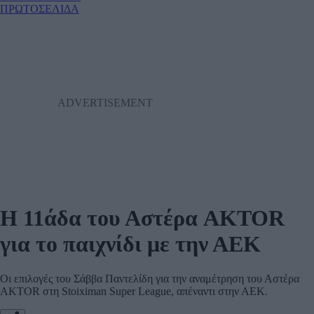
ΠΡΩΤΟΣΕΛΙΔΑ
Η 11άδα του Αστέρα AKTOR
για το παιχνίδι με την ΑΕΚ
Οι επιλογές του Σάββα Παντελίδη για την αναμέτρηση του Αστέρα
AKTOR στη Stoiximan Super League, απέναντι στην ΑΕΚ.